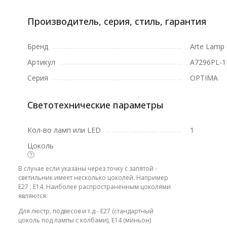
Производитель, серия, стиль, гарантия
Бренд
Arte Lamp
Артикул
A7296PL-
Серия
OPTIMA
Светотехнические параметры
Кол-во ламп или LED
1
Цоколь
В случае если указаны через точку с запятой -
светильник имеет несколько цоколей. Например
E27 ; E14. Наиболее распространенным цоколями
являются:
Для люстр, подвесов и т.д - E27 (стандартный
цоколь под лампы с колбами), E14 (миньон)