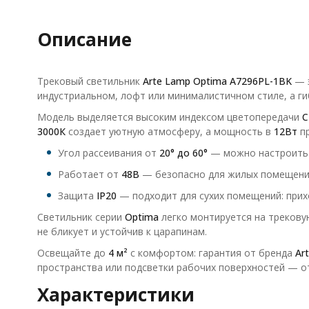
Описание
Трековый светильник
Arte Lamp Optima A7296PL-1BK
— э
индустриальном, лофт или минималистичном стиле, а гиб
Модель выделяется высоким индексом цветопередачи
C
3000К
создает уютную атмосферу, а мощность в
12Вт
пр
Угол рассеивания от
20° до 60°
— можно настроить у
Работает от
48В
— безопасно для жилых помещени
Защита
IP20
— подходит для сухих помещений: прихо
Светильник серии
Optima
легко монтируется на трекову
не бликует и устойчив к царапинам.
Освещайте до
4 м²
с комфортом: гарантия от бренда
Ar
пространства или подсветки рабочих поверхностей — о
Характеристики