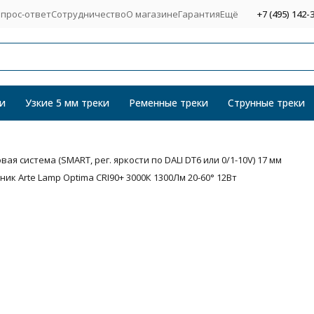
прос-ответ
Сотрудничество
О магазине
Гарантия
Ещё
+7 (495) 142-
и
Узкие 5 мм треки
Ременные треки
Струнные треки
я система (SMART, рег. яркости по DALI DT6 или 0/1-10V) 17 мм
к Arte Lamp Optima CRI90+ 3000К 1300Лм 20-60° 12Вт