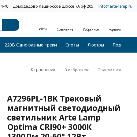
34-40
Домодедово Каширское Шоссе 7А оф 205
info@arte-lamp.ru
Войти
Сравнение
Избранное
Корзина
220В Однофазные треки
Споты
Люстры
Подвесные
К сравнению
В избранное
Поделиться
A7296PL-1BK Трековый
магнитный светодиодный
светильник Arte Lamp
Optima CRI90+ 3000К
1300Лм 20-60° 12Вт