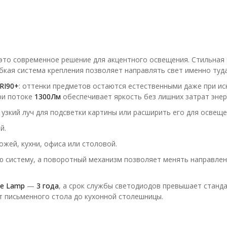
то современное решение для акцентного освещения. Стильная 
кая система крепления позволяет направлять свет именно туда,
RI90+
: оттенки предметов остаются естественными даже при ис
и потоке
1300Лм
обеспечивает яркость без лишних затрат энер
зкий луч для подсветки картины или расширить его для освеще
й.
жей, кухни, офиса или столовой.
ю систему, а поворотный механизм позволяет менять направлен
te Lamp
—
3 года
, а срок службы светодиодов превышает станд
т письменного стола до кухонной столешницы.