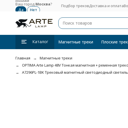
Ваш город
Москва
?
Подбор треков
Доставка и оплата
Во
Каталог
Магнитные треки
Плоские трек
Главная
Магнитные треки
OPTIMA Arte Lamp 48V Тонкая магнитная + ременная трекова
A7296PL-1BK Трековый магнитный светодиодный светильни