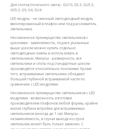
Для спотов (точечного света) - GU10, G5.3, GU5.3,
GX5.3, G9, G4, GU4
LED модуль - не сменный светодиодный модуль
вмонтированный в плафон или под рассеиватель
светильника.
Несомненное преимущество светильников с
цоколями - заменяемость, под все указанные
выше цоколи можно купить отдельно
светодиодные лампы и использовать в
светильниках. Минусы - размерность, все
светильники и споты под стандартные цоколи
производятся относительно похожими. Кроме
того, встраиваемые светильники обладают
большей глубиной встраиваемой части по
сравнению с LED модулями.
Несомненное преимущество светильников с LED
модулями - возможность изготовки
производителем плафонов любой формы, крайне
малая глубина встройки для встраиваемых
светильников (иногда до 1 см). Минусы -
незаменяемость, в случае выхода из строя
светильник может быть только заменен. С