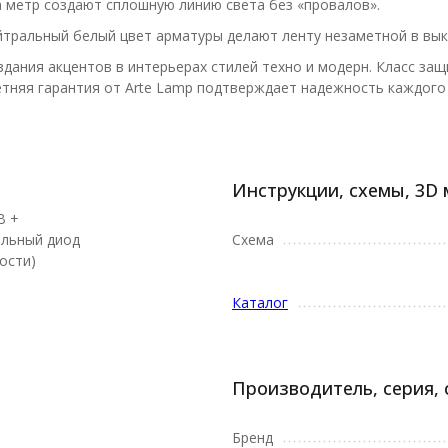
а метр создают сплошную линию света без «провалов».
нейтральный белый цвет арматуры делают ленту незаметной в вы
здания акцентов в интерьерах стилей техно и модерн. Класс за
тняя гарантия от Arte Lamp подтверждает надежность каждого 
Инструкции, схемы, 3D
B +
льный диод
Схема
ости)
Каталог
Производитель, серия, 
Бренд