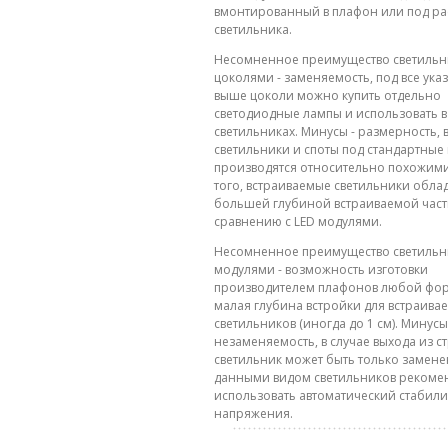
вмонтированный в плафон или под ра
светильника.
Несомненное преимущество светильн
цоколями - заменяемость, под все ука
выше цоколи можно купить отдельно
светодиодные лампы и использовать в
светильниках. Минусы - размерность, 
светильники и споты под стандартные
производятся относительно похожими
того, встраиваемые светильники обла
большей глубиной встраиваемой част
сравнению с LED модулями.
Несомненное преимущество светильни
модулями - возможность изготовки
производителем плафонов любой фор
малая глубина встройки для встраива
светильников (иногда до 1 см). Минусы
незаменяемость, в случае выхода из с
светильник может быть только замене
данными видом светильников рекоме
использовать автоматический стабил
напряжения.