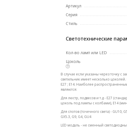
Артикул
Серия
Стиль
Светотехнические пар
Кол-во ламп или LED
Цоколь
В случае если указаны через точку с за
светильник имеет несколько цоколей
E27 ; E14. Наиболее распространенн
являются:
Для люстр, подвесов и т.д - E27 (станд
цоколь под лампы с колбами), E14 (ми
Для спотов (точечного света) - GU10, G5
GX5.3, G9, G4, GU4
LED модуль - не сменный светодиодн