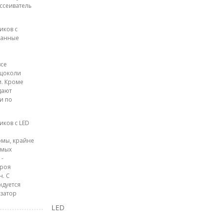
ссеиватель
иков с
занные
все
 цоколи
. Кроме
дают
и по
ков с LED
мы, крайне
емых
 -
троя
н. С
ндуется
изатор
LED