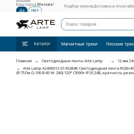
Ваш город
Москва
?
Подбор треков
Доставка и оплата
Во
Каталог
Магнитные треки
Плоские трек
Главная
Светодиодные ленты Arte Lamp
12 мм 24
Arte Lamp A2406012-01-RGB4K Светодиодная лента RGB+4000
(R:75Лм G:190 B:45 W: 280) 120° CRI90+ IP20 24В, кратность резки