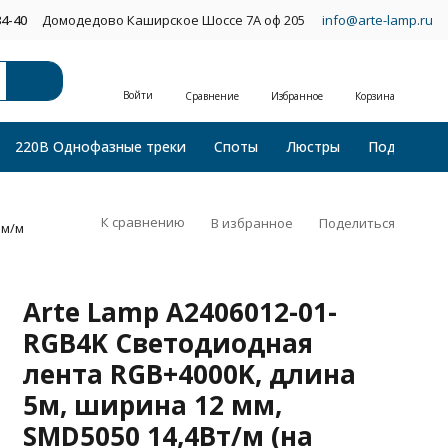
34-40
Домодедово Каширское Шоссе 7А оф 205
info@arte-lamp.ru
Войти
Сравнение
Избранное
Корзина
220В Однофазные треки
Споты
Люстры
Подвесные
К сравнению
В избранное
Поделиться
Лм/м
Arte Lamp A2406012-01-
RGB4K Светодиодная
лента RGB+4000K, длина
5м, ширина 12 мм,
SMD5050 14,4Вт/м (на