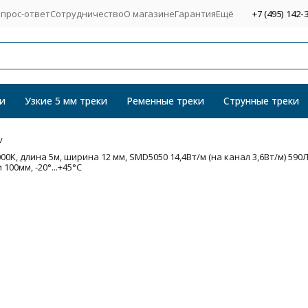
прос-ответ
Сотрудничество
О магазине
Гарантия
Ещё
+7 (495) 142-
и
Узкие 5 мм треки
Ременные треки
Струнные треки
v
K, длина 5м, ширина 12 мм, SMD5050 14,4Вт/м (на канал 3,6Вт/м) 590
 100мм, -20°...+45°C