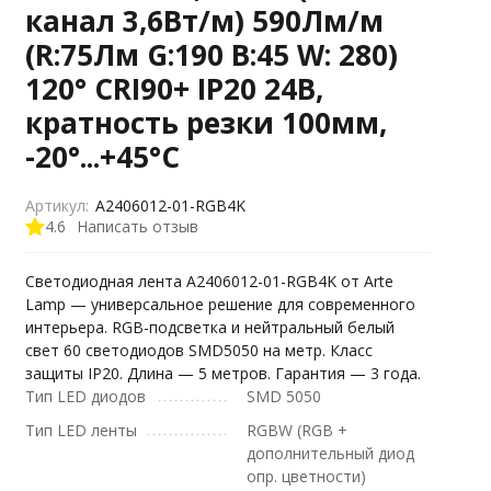
канал 3,6Вт/м) 590Лм/м
(R:75Лм G:190 B:45 W: 280)
120° CRI90+ IP20 24В,
кратность резки 100мм,
-20°...+45°C
Артикул:
A2406012-01-RGB4K
4.6
Написать отзыв
Светодиодная лента A2406012-01-RGB4K от Arte
Lamp — универсальное решение для современного
интерьера. RGB-подсветка и нейтральный белый
свет 60 светодиодов SMD5050 на метр. Класс
защиты IP20. Длина — 5 метров. Гарантия — 3 года.
Тип LED диодов
SMD 5050
Тип LED ленты
RGBW (RGB +
дополнительный диод
опр. цветности)