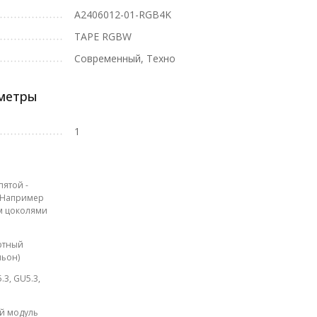
A2406012-01-RGB4K
TAPE RGBW
Современный, Техно
аметры
1
пятой -
. Например
ым цоколями
артный
ньон)
.3, GU5.3,
ый модуль