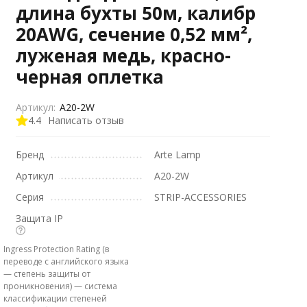
длина бухты 50м, калибр
20AWG, сечение 0,52 мм²,
луженая медь, красно-
черная оплетка
Артикул:
A20-2W
4.4
Написать отзыв
Бренд
Arte Lamp
Артикул
A20-2W
Серия
STRIP-ACCESSORIES
Защита IP
Ingress Protection Rating (в
переводе с английского языка
— степень защиты от
проникновения) — система
классификации степеней