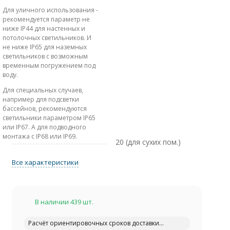
Для уличного использования -
рекомендуется параметр не
ниже IP44 для настенных и
потолочных светильников. И
не ниже IP65 для наземных
светильников с возможным
временным погружением под
воду.
Для специальных случаев,
например для подсветки
бассейнов, рекомендуются
светильники параметром IP65
или IP67. А для подводного
монтажа с IP68 или IP69.
20 (для сухих пом.)
Все характеристики
В наличии 439 шт.
Расчёт ориентировочных сроков доставки...