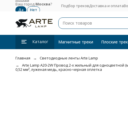
Ваш город
Москва
?
Подбор треков
Доставка и оплата
Во
Каталог
Магнитные треки
Плоские трек
Главная
Светодиодные ленты Arte Lamp
Arte Lamp A20-2W Провод 2-х жильный для одноцветной (
0,52 мм², луженая медь, красно-черная оплетка