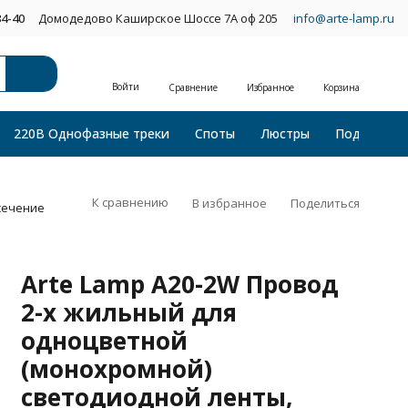
34-40
Домодедово Каширское Шоссе 7А оф 205
info@arte-lamp.ru
Войти
Сравнение
Избранное
Корзина
220В Однофазные треки
Споты
Люстры
Подвесные
К сравнению
В избранное
Поделиться
сечение
Arte Lamp A20-2W Провод
2-х жильный для
одноцветной
(монохромной)
светодиодной ленты,