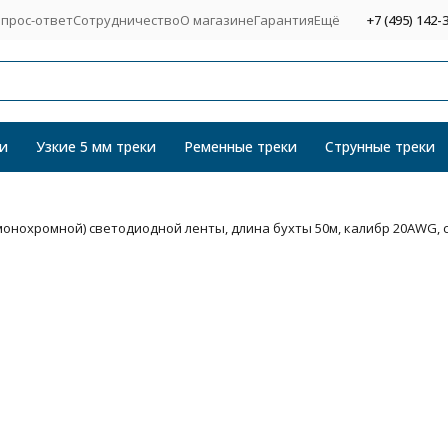
прос-ответ
Сотрудничество
О магазине
Гарантия
Ещё
+7 (495) 142-
и
Узкие 5 мм треки
Ременные треки
Струнные треки
монохромной) светодиодной ленты, длина бухты 50м, калибр 20AWG, 