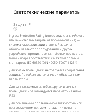
Светотехнические параметры
Защита IP
Ingress Protection Rating (в переводе с английского
языка — степень защиты от проникновения) —
система классификации степеней защиты
оболочки электрооборудования и других
устройств от проникновения твёрдых предметов,
пыли и воды в соответствии с международным
стандартом IEC 60529 (DIN 40050, ГОСТ 14254)
Для жилых помещений не требуется специальная
защита. Подойдет светильник с любым данным
параметром.
Для ванных комнат и любых других влажных
помещений - рекомендуется параметр не ниже
IP23
Для помещений с повышенной влажностью или
при возможном прямом попадании воды на