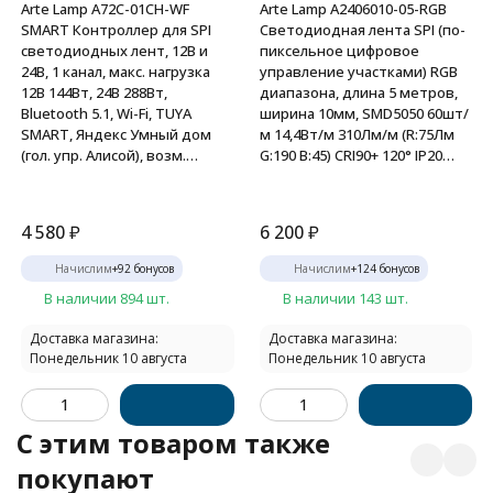
Arte Lamp A72C-01CH-WF
Arte Lamp A2406010-05-RGB
SMART Контроллер для SPI
Светодиодная лента SPI (по-
светодиодных лент, 12В и
пиксельное цифровое
24В, 1 канал, макс. нагрузка
управление участками) RGB
12В 144Вт, 24В 288Вт,
диапазона, длина 5 метров,
Bluetooth 5.1, Wi-Fi, TUYA
ширина 10мм, SMD5050 60шт/
SMART, Яндекс Умный дом
м 14,4Вт/м 310Лм/м (R:75Лм
(гол. упр. Алисой), возм.
G:190 B:45) CRI90+ 120° IP20
подключения пульта
24В, кратность резки 100мм,
RF2.4Ггц, диап. дим. 1-100%
-20°...+45°C
4 580
₽
6 200
₽
Начислим
+
92
бонусов
Начислим
+
124
бонусов
В наличии 894 шт.
В наличии 143 шт.
Доставка магазина:
Доставка магазина:
Понедельник 10 августа
Понедельник 10 августа
C этим товаром также
покупают