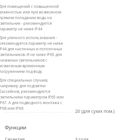
Для помещений с повышенной
влажностью или при возможном
прямом попадании воды на
светильник - рекомендуется
параметр не ниже IP44
Для уличного использования -
рекомендуется параметр не ниже
IP44 для настенных и потолочных
светильников. И не ниже IP65 для
наземных светильников с
возможным временным
погружением под воду.
Для специальных случаев,
например для подсветки
бассейнов, рекомендуются
светильники параметром IP65 или
IP67. А для подводного монтажа с
IP68 или IP69.
20 (для сухих пом.)
Функции
Гарантия
3 года