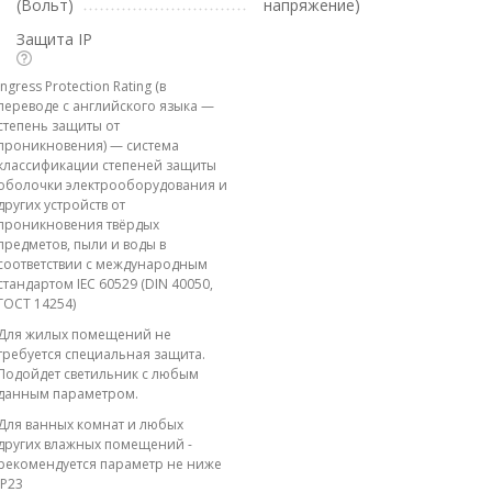
(Вольт)
напряжение)
Защита IP
Ingress Protection Rating (в
переводе с английского языка —
степень защиты от
проникновения) — система
классификации степеней защиты
оболочки электрооборудования и
других устройств от
проникновения твёрдых
предметов, пыли и воды в
соответствии с международным
стандартом IEC 60529 (DIN 40050,
ГОСТ 14254)
Для жилых помещений не
требуется специальная защита.
Подойдет светильник с любым
данным параметром.
Для ванных комнат и любых
других влажных помещений -
рекомендуется параметр не ниже
IP23