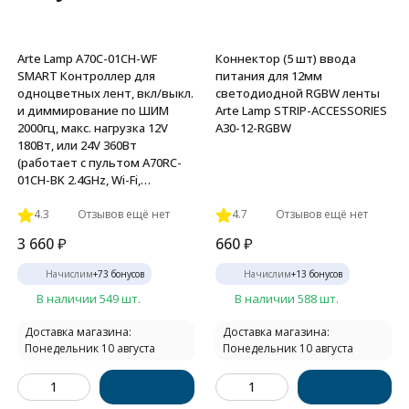
Arte Lamp A70C-01CH-WF
Коннектор (5 шт) ввода
SMART Контроллер для
питания для 12мм
одноцветных лент, вкл/выкл.
светодиодной RGBW ленты
и диммирование по ШИМ
Arte Lamp STRIP-ACCESSORIES
2000гц, макс. нагрузка 12V
A30-12-RGBW
180Вт, или 24V 360Вт
(работает с пультом A70RC-
01CH-BK 2.4GHz, Wi-Fi,
Bluetooth 4.0, TUYA Smart Life
app, Яндекс Алиса
4.3
Отзывов ещё нет
4.7
Отзывов ещё нет
3 660
₽
660
₽
Начислим
+
73
бонусов
Начислим
+
13
бонусов
В наличии 549 шт.
В наличии 588 шт.
Доставка магазина:
Доставка магазина:
Понедельник 10 августа
Понедельник 10 августа