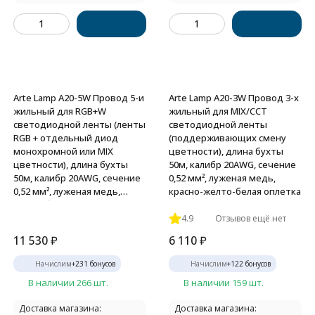
Arte Lamp A20-5W Провод 5-и
Arte Lamp A20-3W Провод 3-х
жильный для RGB+W
жильный для MIX/ССT
светодиодной ленты (ленты
светодиодной ленты
RGB + отдельный диод
(поддерживающих смену
монохромной или MIX
цветности), длина бухты
цветности), длина бухты
50м, калибр 20AWG, сечение
50м, калибр 20AWG, сечение
0,52 мм², луженая медь,
0,52 мм², луженая медь,
красно-желто-белая оплетка
черно-бело-зелено-красно-
синяя оплетка
4.9
Отзывов ещё нет
11 530
₽
6 110
₽
Начислим
+
231
бонусов
Начислим
+
122
бонусов
В наличии 266 шт.
В наличии 159 шт.
Доставка магазина:
Доставка магазина: