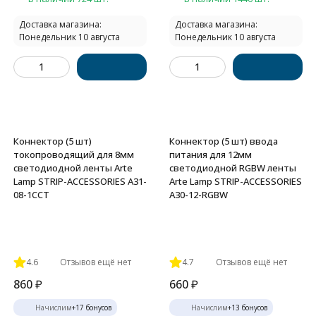
Доставка магазина:
Доставка магазина:
Понедельник 10 августа
Понедельник 10 августа
Коннектор (5 шт)
Коннектор (5 шт) ввода
токопроводящий для 8мм
питания для 12мм
светодиодной ленты Arte
светодиодной RGBW ленты
Lamp STRIP-ACCESSORIES A31-
Arte Lamp STRIP-ACCESSORIES
08-1CCT
A30-12-RGBW
4.6
Отзывов ещё нет
4.7
Отзывов ещё нет
860
₽
660
₽
Начислим
+
17
бонусов
Начислим
+
13
бонусов