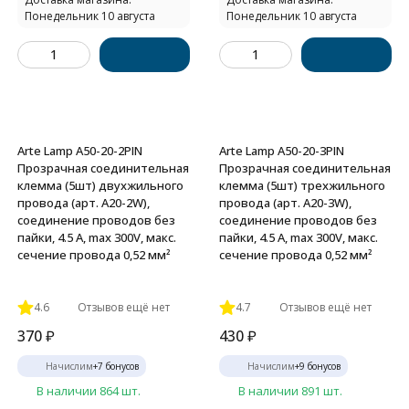
Понедельник 10 августа
Понедельник 10 августа
Arte Lamp A50-20-2PIN
Arte Lamp A50-20-3PIN
Прозрачная соединительная
Прозрачная соединительная
клемма (5шт) двухжильного
клемма (5шт) трехжильного
провода (арт. A20-2W),
провода (арт. A20-3W),
соединение проводов без
соединение проводов без
пайки, 4.5 А, max 300V, макс.
пайки, 4.5 А, max 300V, макс.
сечение провода 0,52 мм²
сечение провода 0,52 мм²
4.6
Отзывов ещё нет
4.7
Отзывов ещё нет
370
₽
430
₽
Начислим
+
7
бонусов
Начислим
+
9
бонусов
В наличии 864 шт.
В наличии 891 шт.