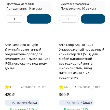
Доставка магазина:
Доставка магазина:
Понедельник 10 августа
Понедельник 10 августа
Arte Lamp A68-01-2pin
Arte Lamp A40-10-1CCT
Уличный герметичный
Универсальный прозрачный
соединитель проводов
коннектор 9в1 (5шт) для
сечением до 1.5мм2, защита
любой одноцветной
IP68, погружение под воду
светодиодной ленты
до 4м
шириной 10мм, ввод
питания или I/Г/Т/X
соединение
4.2
Отзывов ещё нет
4.6
Отзывов ещё нет
420
₽
360
₽
Начислим
+
8
бонусов
Начислим
+
7
бонусов
В наличии 1810 шт.
В наличии 1355 шт.