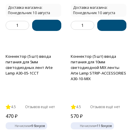
Доставка магазина:
Доставка магазина:
Понедельник 10 августа
Понедельник 10 августа
Коннектор (5 шт) ввода
Коннектор (5 шт) ввода
питания для 5мм
питания для 10мм
светодиодных лент Arte
светодиодной MIX ленты
Lamp A30-05-1CCT
Arte Lamp STRIP-ACCESSORIES
A30-10-MIX
4.5
Отзывов ещё нет
4.5
Отзывов ещё нет
470
₽
570
₽
Начислим
+
9
бонусов
Начислим
+
11
бонусов