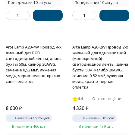
Понедельник 10 августа
Понедельник 10 августа
Arte Lamp A20-4W Провод 4-х
Arte Lamp A20-2W Провод 2-х
жильный для RGB
жильный для одноцветной
светодиодной ленты, длина
(монохромной)
бухты 50м, калибр 20AWG,
светодиодной ленты, длина
сечение 0,52 мм², луженая
бухты 50м, калибр 20AWG,
медь, черно-зелено-красно-
сечение 0,52 мм², луженая
синяя оплетка
медь, красно-черная
оплетка
4.4
Отзывов ещё нет
8 600
₽
4 320
₽
Начислим
+
172
бонусов
Начислим
+
86
бонусов
В наличии 466 шт.
В наличии 439 шт.