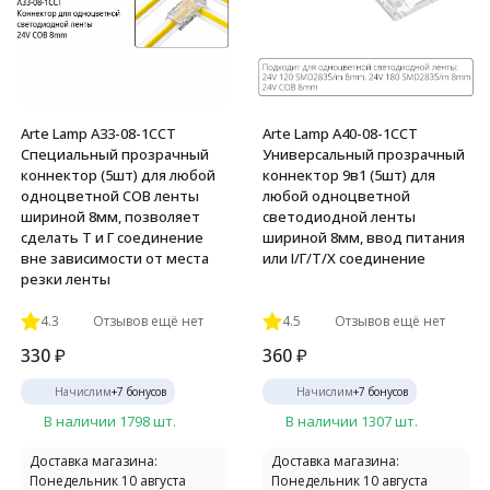
Arte Lamp A33-08-1CCT
Arte Lamp A40-08-1CCT
Специальный прозрачный
Универсальный прозрачный
коннектор (5шт) для любой
коннектор 9в1 (5шт) для
одноцветной COB ленты
любой одноцветной
шириной 8мм, позволяет
светодиодной ленты
сделать Т и Г соединение
шириной 8мм, ввод питания
вне зависимости от места
или I/Г/Т/X соединение
резки ленты
4.3
Отзывов ещё нет
4.5
Отзывов ещё нет
330
₽
360
₽
Начислим
+
7
бонусов
Начислим
+
7
бонусов
В наличии 1798 шт.
В наличии 1307 шт.
Доставка магазина:
Доставка магазина:
Понедельник 10 августа
Понедельник 10 августа