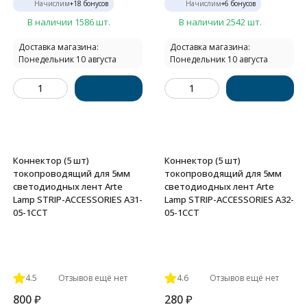
Начислим
+
18
бонусов
Начислим
+
6
бонусов
В наличии 1586 шт.
В наличии 2542 шт.
Доставка магазина:
Доставка магазина:
Понедельник 10 августа
Понедельник 10 августа
Коннектор (5 шт)
Коннектор (5 шт)
токопроводящий для 5мм
токопроводящий для 5мм
светодиодных лент Arte
светодиодных лент Arte
Lamp STRIP-ACCESSORIES A31-
Lamp STRIP-ACCESSORIES A32-
05-1CCT
05-1CCT
4.5
Отзывов ещё нет
4.6
Отзывов ещё нет
800
₽
280
₽