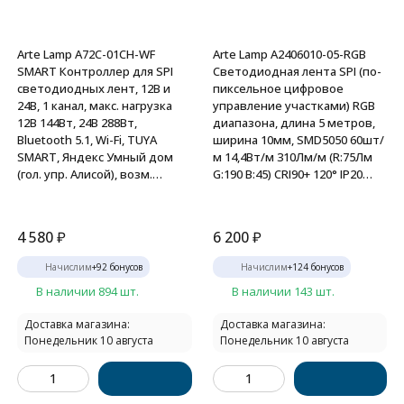
Arte Lamp A72C-01CH-WF
Arte Lamp A2406010-05-RGB
SMART Контроллер для SPI
Светодиодная лента SPI (по-
светодиодных лент, 12В и
пиксельное цифровое
24В, 1 канал, макс. нагрузка
управление участками) RGB
12В 144Вт, 24В 288Вт,
диапазона, длина 5 метров,
Bluetooth 5.1, Wi-Fi, TUYA
ширина 10мм, SMD5050 60шт/
SMART, Яндекс Умный дом
м 14,4Вт/м 310Лм/м (R:75Лм
(гол. упр. Алисой), возм.
G:190 B:45) CRI90+ 120° IP20
подключения пульта
24В, кратность резки 100мм,
RF2.4Ггц, диап. дим. 1-100%
-20°...+45°C
4 580
₽
6 200
₽
Начислим
+
92
бонусов
Начислим
+
124
бонусов
В наличии 894 шт.
В наличии 143 шт.
Доставка магазина:
Доставка магазина:
Понедельник 10 августа
Понедельник 10 августа