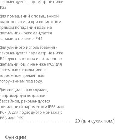
рекомендуется параметр не ниже
IP23
Для помещений с повышенной
влажностью или при возможном
прямом попадании воды на
светильник - рекомендуется
параметр не ниже IP44
Для уличного использования -
рекомендуется параметр не ниже
IP44 для настенных и потолочных
светильников. И не ниже IP65 для
наземных светильников с
возможным временным
погружением под воду.
Для специальных случаев,
например для подсветки
бассейнов, рекомендуются
светильники параметром IP65 или
IP67. А для подводного монтажа с
IP68 или IP69.
20 (для сухих пом.)
Функции