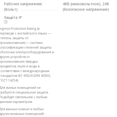
Рабочее напряжение
48В (низковольтное), 24В
(Вольт)
(безопасное напряжение)
Защита IP
Ingress Protection Rating (в
переводе с английского языка —
степень защиты от
проникновения) — система
классификации степеней защиты
оболочки электрооборудования и
других устройств от
проникновения твёрдых
предметов, пыли и воды в
соответствии с международным
стандартом IEC 60529 (DIN 40050,
ГОСТ 14254)
Для жилых помещений не
требуется специальная защита.
Подойдет светильник с любым
данным параметром.
Для ванных комнат и любых
других влажных помещений -