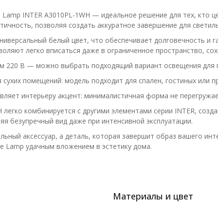
 Lamp INTER A3010PL-1WH — идеальное решение для тех, кто це
тичность, позволяя создать аккуратное завершение для светиль
ниверсальный белый цвет, что обеспечивает долговечность и г
воляют легко вписаться даже в ограниченное пространство, со
м 220 В — можно выбрать подходящий вариант освещения для г
я сухих помещений: модель подходит для спален, гостиных или 
авляет интерьеру акцент: минималистичная форма не перегружа
 легко комбинируется с другими элементами серии INTER, созд
яя безупречный вид даже при интенсивной эксплуатации.
льный аксессуар, а деталь, которая завершит образ вашего инт
te Lamp удачным вложением в эстетику дома.
Материалы и цвет