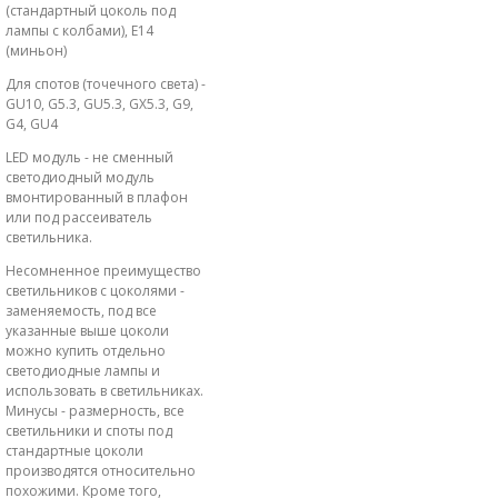
(стандартный цоколь под
лампы с колбами), E14
(миньон)
Для спотов (точечного света) -
GU10, G5.3, GU5.3, GX5.3, G9,
G4, GU4
LED модуль - не сменный
светодиодный модуль
вмонтированный в плафон
или под рассеиватель
светильника.
Несомненное преимущество
светильников с цоколями -
заменяемость, под все
указанные выше цоколи
можно купить отдельно
светодиодные лампы и
использовать в светильниках.
Минусы - размерность, все
светильники и споты под
стандартные цоколи
производятся относительно
похожими. Кроме того,