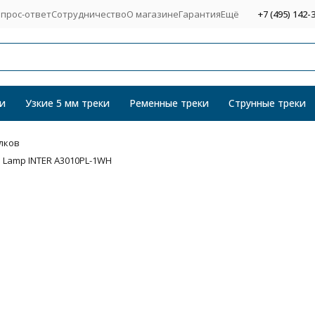
прос-ответ
Сотрудничество
О магазине
Гарантия
Ещё
+7 (495) 142-
и
Узкие 5 мм треки
Ременные треки
Струнные треки
лков
 Lamp INTER A3010PL-1WH