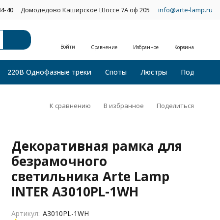
34-40
Домодедово Каширское Шоссе 7А оф 205
info@arte-lamp.ru
Войти
Сравнение
Избранное
Корзина
220В Однофазные треки
Споты
Люстры
Подвесные
К сравнению
В избранное
Поделиться
Декоративная рамка для
безрамочного
светильника Arte Lamp
INTER A3010PL-1WH
Артикул:
A3010PL-1WH