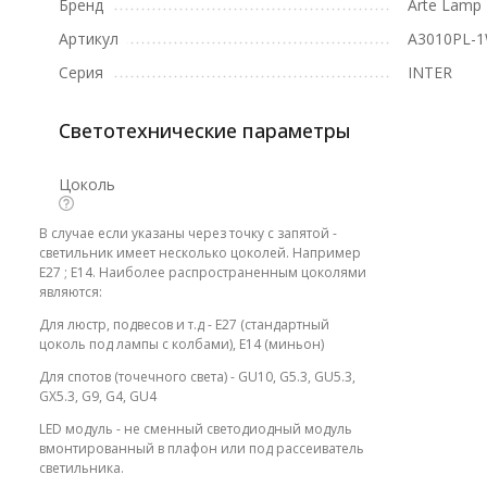
Бренд
Arte Lamp
Артикул
A3010PL-
Серия
INTER
Светотехнические параметры
Цоколь
В случае если указаны через точку с запятой -
светильник имеет несколько цоколей. Например
E27 ; E14. Наиболее распространенным цоколями
являются:
Для люстр, подвесов и т.д - E27 (стандартный
цоколь под лампы с колбами), E14 (миньон)
Для спотов (точечного света) - GU10, G5.3, GU5.3,
GX5.3, G9, G4, GU4
LED модуль - не сменный светодиодный модуль
вмонтированный в плафон или под рассеиватель
светильника.