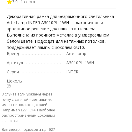
3.9
1 отзыв
Декоративная рамка для безрамочного светильника
Arte Lamp INTER A3010PL-1WH — лаконичное и
практичное решение для вашего интерьера.
Выполнена из прочного металла в универсальном
белом цвете. Подходит для натяжных потолков,
поддерживает лампы с цоколем GU10.
Бренд
Arte Lamp
Артикул
A3010PL-1WH
Серия
INTER
Цоколь
В случае если указаны через
точку с запятой - светильник
имеет несколько цоколей.
Например E27 ; E14. Наиболее
распространенным цоколями
являются:
Для люстр, подвесов и т.д - E27