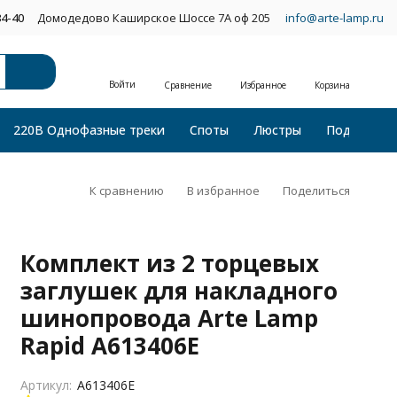
34-40
Домодедово Каширское Шоссе 7А оф 205
info@arte-lamp.ru
Войти
Сравнение
Избранное
Корзина
220В Однофазные треки
Споты
Люстры
Подвесные
К сравнению
В избранное
Поделиться
Комплект из 2 торцевых
заглушек для накладного
шинопровода Arte Lamp
Rapid A613406E
Артикул:
A613406E