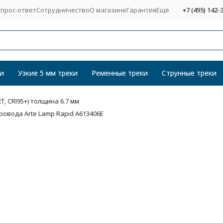
прос-ответ
Сотрудничество
О магазине
Гарантия
Ещё
+7 (495) 142-
и
Узкие 5 мм треки
Ременные треки
Струнные треки
T, CRI95+) толщина 6.7 мм
овода Arte Lamp Rapid A613406E