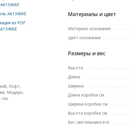
 A613406E
Материалы и цвет
ль A613406E
ация из PDF
Материал основания
A613406E
Цвет основания
Размеры и вес
Высота
Длина
Ширина
кий, Лофт,
м, Модерн,
Длина коробки см
-тек
Ширина коробки см
Высота коробки см
Вес светильника в кг