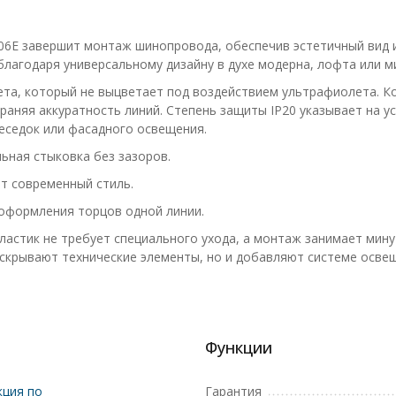
406E завершит монтаж шинопровода, обеспечив эстетичный вид 
благодаря универсальному дизайну в духе модерна, лофта или м
вета, который не выцветает под воздействием ультрафиолета. 
раняя аккуратность линий. Степень защиты IP20 указывает на ус
еседок или фасадного освещения.
ная стыковка без зазоров.
т современный стиль.
 оформления торцов одной линии.
астик не требует специального ухода, а монтаж занимает минут
скрывают технические элементы, но и добавляют системе освещ
Функции
ция по
Гарантия