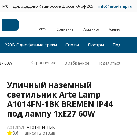
34-40
Домодедово Каширское Шоссе 7А оф 205
info@arte-lamp.ru
Войти
Сравнение
Избранное
Корзина
220В Однофазные треки
Споты
Люстры
Подвесные
К сравнению
В избранное
Поделиться
27 60W
Уличный наземный
светильник Arte Lamp
A1014FN-1BK BREMEN IP44
под лампу 1xE27 60W
Артикул:
A1014FN-1BK
3.6
Написать отзыв