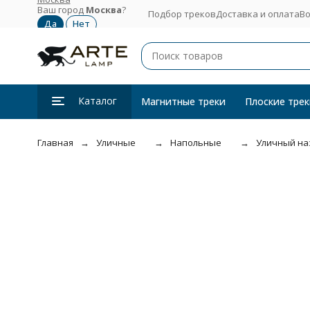
Ваш город
Москва
?
Подбор треков
Доставка и оплата
Во
Каталог
Магнитные треки
Плоские трек
Главная
Уличные
Напольные
Уличный наз