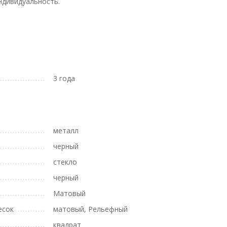
ндивидуальность.
3 года
металл
черный
стекло
черный
Матовый
есок
матовый, Рельефный
квадрат