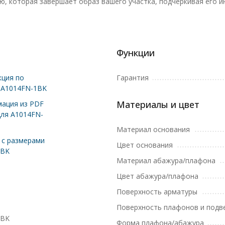
ю, которая завершает образ вашего участка, подчеркивая его и
Функции
ция по
Гарантия
 A1014FN-1BK
Материалы и цвет
ация из PDF
для A1014FN-
Материал основания
с размерами
Цвет основания
1BK
Материал абажура/плафона
Цвет абажура/плафона
Поверхность арматуры
Поверхность плафонов и подв
1BK
Форма плафона/абажура