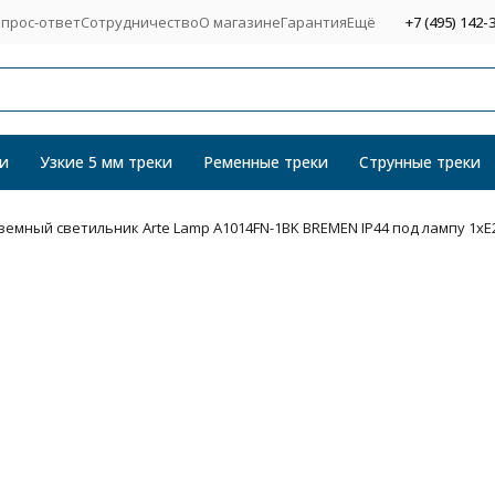
прос-ответ
Сотрудничество
О магазине
Гарантия
Ещё
+7 (495) 142-
и
Узкие 5 мм треки
Ременные треки
Струнные треки
емный светильник Arte Lamp A1014FN-1BK BREMEN IP44 под лампу 1xE