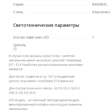
Серия
BREMEN
Стиль
Классичес
Светотехнические параметры
Кол-во ламп или LED
1
Цоколь
В случае если указаны через точку с запятой -
светильник имеет несколько цоколей. Например
E27 ; E14. Наиболее распространенным цоколями
являются:
Для люстр, подвесов и т.д - E27 (стандартный
цоколь под лампы с колбами), E14 (миньон)
Для спотов (точечного света) - GU10, G5.3, GU5.3,
GX5.3, G9, G4, GU4
LED модуль - не сменный светодиодный модуль
вмонтированный в плафон или под рассеиватель
светильника.