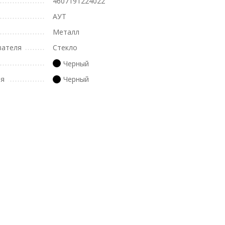
4607191224022
АУТ
Металл
вателя
Стекло
Черный
ля
Черный