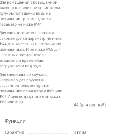
Для помещений с повышенной
влажностью или при возможном
прямом попадании воды на
светильник - рекомендуется
параметр не ниже IP44
Для уличного использования -
рекомендуется параметр не ниже
IP44 для настенных и потолочных
светильников. И не ниже IP65 для
наземных светильников с
возможным временным
погружением под воду.
Для специальных случаев,
например для подсветки
бассейнов, рекомендуются
светильники параметром IP65 или
IP67. А для подводного монтажа с
IP68 или IP69.
44 (для ванной)
Функции
Гарантия
3 года