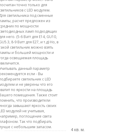
посчитан точно только для
светильников с LED модулем.
Для светильника под сменные
лампы, расчет предложен из
средних по мощности
светодиодных ламп подходящих
для него. (5-6 Ватт для E14, GU10,
GU5.3, 8-9 Ватт для E27, и т.д) Но, в
такой светильник можно взять
лампы и большей мощности и
тогда освещаемая площадь
увеличится.
Учитывать данный параметр
рекомендуется если - Вы
подбираете светильник с LED
модулем и не уверены что его
хватит по яркости на площадь
Вашего помещения. Также стоит
помнить, что производители
иногда завышают яркость своих
LED модулей не учитывая,
например, поглощение света
плафоном. Так что подбирать
лучше с небольшим запасом.
4 кв. м.