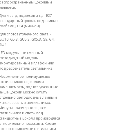
распространенным цоколями
являются:
Для люстр, подвесов и т.д - E27
(стандартный цоколь под лампы с
колбами), E14 (миньон)
Для спотов (точечного света) -
GU10, G5.3, GU5.3, GX5.3, G9, G4,
GU4
LED модуль - не сменный
светодиодный модуль
вмонтированный в плафон или
под рассеиватель светильника.
Несомненное преимущество
светильников с цоколями -
заменяемость, под все указанные
выше цоколи можно купить
отдельно светодиодные лампы и
использовать в светильниках.
Минусы - размерность, все
светильники и споты под
стандартные цоколи производятся
относительно похожими. Кроме
того, встраиваемые светильники