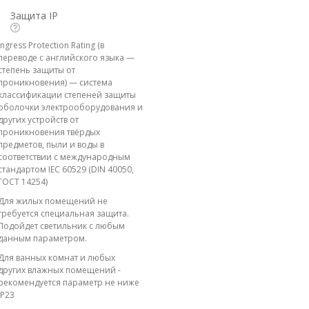
Защита IP
Ingress Protection Rating (в
переводе с английского языка —
степень защиты от
проникновения) — система
классификации степеней защиты
оболочки электрооборудования и
других устройств от
проникновения твёрдых
предметов, пыли и воды в
соответствии с международным
стандартом IEC 60529 (DIN 40050,
ГОСТ 14254)
Для жилых помещений не
требуется специальная защита.
Подойдет светильник с любым
данным параметром.
Для ванных комнат и любых
других влажных помещений -
рекомендуется параметр не ниже
IP23