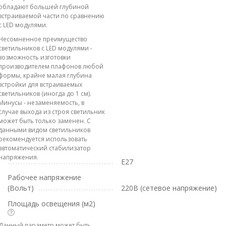
обладают большей глубиной
встраиваемой части по сравнению
с LED модулями.
Несомненное преимущество
светильников с LED модулями -
возможность изготовки
производителем плафонов любой
формы, крайне малая глубина
встройки для встраиваемых
светильников (иногда до 1 см).
Минусы - незаменяемость, в
случае выхода из строя светильник
может быть только заменен. С
данными видом светильников
рекомендуется использовать
автоматический стабилизатор
напряжения.
E27
Рабочее напряжение
(Вольт)
220В (сетевое напряжение)
Площадь освещения (м2)
Данный параметр может быть