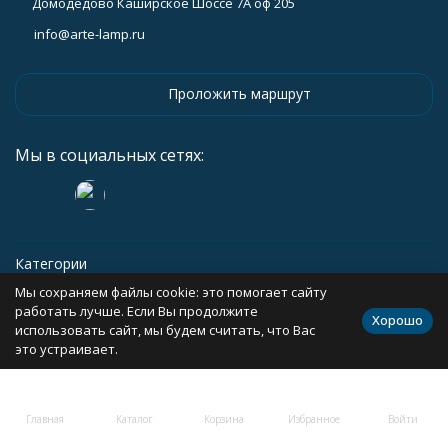
Домодедово Каширское Шоссе 7А оф 205
info@arte-lamp.ru
Проложить маршрут
Мы в социальных сетях:
Категории
Мы сохраняем файлы cookie: это помогает сайту
Информация
работать лучше. Если Вы продолжите
Хорошо
использовать сайт, мы будем считать, что Вас
это устраивает.
Политика персональных данных
Карта сайта
Главная
Каталог
Корзина
Избранное
Войти