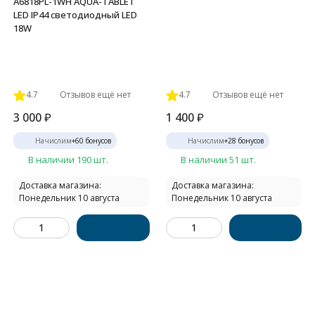
A6818PL-1WH AQUA-TABLET
LED IP44 светодиодный LED
18W
4.7
Отзывов ещё нет
4.7
Отзывов ещё нет
3 000
₽
1 400
₽
Начислим
+
60
бонусов
Начислим
+
28
бонусов
В наличии 190 шт.
В наличии 51 шт.
Доставка магазина:
Доставка магазина:
Понедельник 10 августа
Понедельник 10 августа