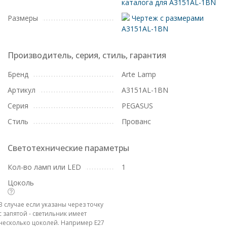
каталога для A3151AL-1BN
Размеры
Чертеж с размерами
A3151AL-1BN
Производитель, серия, стиль, гарантия
Бренд
Arte Lamp
Артикул
A3151AL-1BN
Серия
PEGASUS
Стиль
Прованс
Светотехнические параметры
Кол-во ламп или LED
1
Цоколь
В случае если указаны через точку
с запятой - светильник имеет
несколько цоколей. Например E27