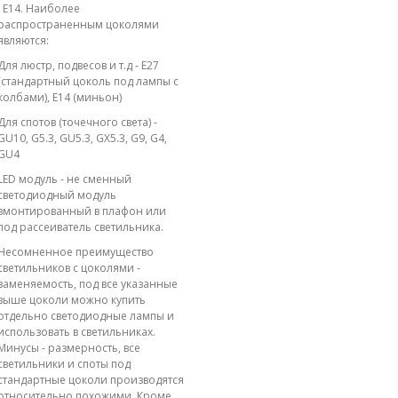
; E14. Наиболее
распространенным цоколями
являются:
Для люстр, подвесов и т.д - E27
(стандартный цоколь под лампы с
колбами), E14 (миньон)
Для спотов (точечного света) -
GU10, G5.3, GU5.3, GX5.3, G9, G4,
GU4
LED модуль - не сменный
светодиодный модуль
вмонтированный в плафон или
под рассеиватель светильника.
Несомненное преимущество
светильников с цоколями -
заменяемость, под все указанные
выше цоколи можно купить
отдельно светодиодные лампы и
использовать в светильниках.
Минусы - размерность, все
светильники и споты под
стандартные цоколи производятся
относительно похожими. Кроме