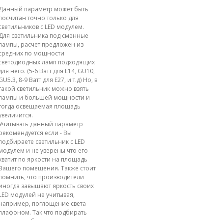
Данный параметр может быть
посчитан точно только для
светильников с LED модулем.
Для светильника под сменные
лампы, расчет предложен из
средних по мощности
светодиодных ламп подходящих
для него. (5-6 Ватт для E14, GU10,
GU5.3, 8-9 Ватт для E27, и т.д) Но, в
такой светильник можно взять
лампы и большей мощности и
тогда освещаемая площадь
увеличится.
Учитывать данный параметр
рекомендуется если - Вы
подбираете светильник с LED
модулем и не уверены что его
хватит по яркости на площадь
Вашего помещения. Также стоит
помнить, что производители
иногда завышают яркость своих
LED модулей не учитывая,
например, поглощение света
плафоном. Так что подбирать