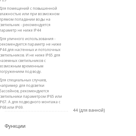
Для помещений с повышенной
влажностью или при возможном
прямом попадании воды на
светильник - рекомендуется
параметр не ниже IP44
Для уличного использования -
рекомендуется параметр не ниже
IP44 для настенных и потолочных
светильников. И не ниже IP65 для
наземных светильников с
возможным временным
погружением под воду.
Для специальных случаев,
например для подсветки
бассейнов, рекомендуются
светильники параметром IP65 или
IP67. А для подводного монтажа с
IP68 или IP69.
44 (для ванной)
Функции