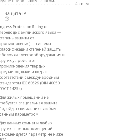
лучше с небольшим запасом.
4 кв. м.
Защита IP
Ingress Protection Rating (в
переводе с английского языка —
степень защиты от
проникновения) — система
классификации степеней защиты
оболочки электрооборудования и
других устройств от
проникновения твёрдых
предметов, пыли и воды в
соответствии с международным
стандартом IEC 60529 (DIN 40050,
ГОСТ 14254)
Для жилых помещений не
требуется специальная защита.
Подойдет светильник с любым
данным параметром.
Для ванных комнат и любых
других влажных помещений -
рекомендуется параметр не ниже
IP23