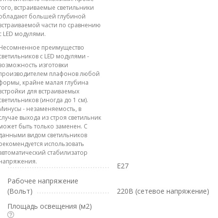
того, встраиваемые светильники
обладают большей глубиной
встраиваемой части по сравнению
с LED модулями.
Несомненное преимущество
светильников с LED модулями -
возможность изготовки
производителем плафонов любой
формы, крайне малая глубина
встройки для встраиваемых
светильников (иногда до 1 см).
Минусы - незаменяемость, в
случае выхода из строя светильник
может быть только заменен. С
данными видом светильников
рекомендуется использовать
автоматический стабилизатор
напряжения.
E27
Рабочее напряжение
(Вольт)
220В (сетевое напряжение)
Площадь освещения (м2)