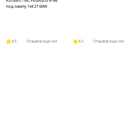
A3100PL-1AC PEGASUS IP44
под лампу 1xE27 60W
4.5
Отзывов ещё нет
4.3
Отзывов ещё нет