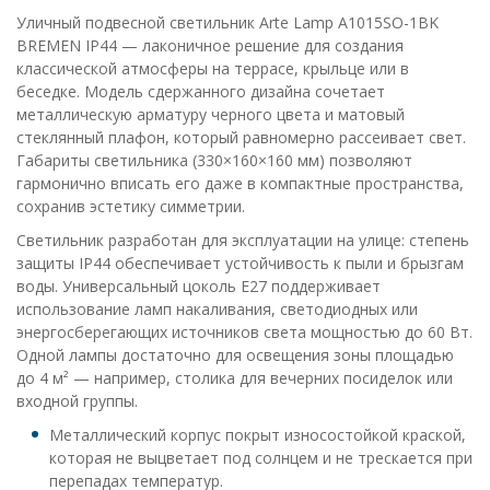
Уличный подвесной светильник Arte Lamp A1015SO-1BK
BREMEN IP44 — лаконичное решение для создания
классической атмосферы на террасе, крыльце или в
беседке. Модель сдержанного дизайна сочетает
металлическую арматуру черного цвета и матовый
стеклянный плафон, который равномерно рассеивает свет.
Габариты светильника (330×160×160 мм) позволяют
гармонично вписать его даже в компактные пространства,
сохранив эстетику симметрии.
Светильник разработан для эксплуатации на улице: степень
защиты IP44 обеспечивает устойчивость к пыли и брызгам
воды. Универсальный цоколь E27 поддерживает
использование ламп накаливания, светодиодных или
энергосберегающих источников света мощностью до 60 Вт.
Одной лампы достаточно для освещения зоны площадью
до 4 м² — например, столика для вечерних посиделок или
входной группы.
Металлический корпус покрыт износостойкой краской,
которая не выцветает под солнцем и не трескается при
перепадах температур.