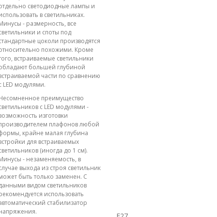
отдельно светодиодные лампы и
использовать в светильниках.
Минусы - размерность, все
светильники и споты под
стандартные цоколи производятся
относительно похожими. Кроме
того, встраиваемые светильники
обладают большей глубиной
встраиваемой части по сравнению
с LED модулями.
Несомненное преимущество
светильников с LED модулями -
возможность изготовки
производителем плафонов любой
формы, крайне малая глубина
встройки для встраиваемых
светильников (иногда до 1 см).
Минусы - незаменяемость, в
случае выхода из строя светильник
может быть только заменен. С
данными видом светильников
рекомендуется использовать
автоматический стабилизатор
напряжения.
E27