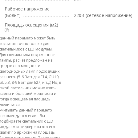
Рабочее напряжение
(Вольт)
220В (сетевое напряжение)
Площадь освещения (м2)
Данный параметр может быть
посчитан точно только для
светильников с LED модулем.
Для светильника под сменные
лампы, расчет предложен из
средних по мощности
светодиодных ламп подходящих
для него. (5-6 Ватт для E14, GU10,
GU5.3, 8-9 Ватт для E27, и т.д) Но, в
такой светильник можно взять
лампы и большей мощности и
тогда освещаемая площадь
увеличится.
Учитывать данный параметр
рекомендуется если - Вы
подбираете светильник с LED
модулем и не уверены что его
хватит по яркости на площадь
Вашего помещения. Также стоит