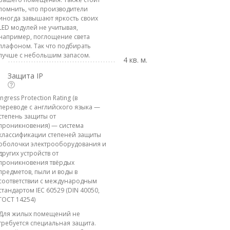
помнить, что производители
иногда завышают яркость своих
LED модулей не учитывая,
например, поглощение света
плафоном. Так что подбирать
лучше с небольшим запасом.
4 кв. м.
Защита IP
Ingress Protection Rating (в
переводе с английского языка —
степень защиты от
проникновения) — система
классификации степеней защиты
оболочки электрооборудования и
других устройств от
проникновения твёрдых
предметов, пыли и воды в
соответствии с международным
стандартом IEC 60529 (DIN 40050,
ГОСТ 14254)
Для жилых помещений не
требуется специальная защита.