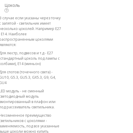
Цоколь
В случае если указаны через точку
с запятой - светильник имеет
несколько цоколей. Например E27
; E14. Наиболее
распространенным цоколями
являются:
Для люстр, подвесов и т.д - E27
(стандартный цоколь под лампы с
колбами), E14 (миньон)
Для спотов (точечного света) -
GU10, G5.3, GU5.3, GX5.3, G9, G4,
GU4
LED модуль - не сменный
светодиодный модуль
вмонтированный в плафон или
под рассеиватель светильника.
Несомненное преимущество
светильников с цоколями -
заменяемость, под все указанные
выше цоколи можно купить