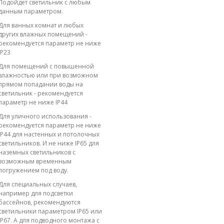
Подойдет светильник с любым
данным параметром.
Для ванных комнат и любых
других влажных помещений -
рекомендуется параметр не ниже
IP23
Для помещений с повышенной
влажностью или при возможном
прямом попадании воды на
светильник - рекомендуется
параметр не ниже IP44
Для уличного использования -
рекомендуется параметр не ниже
IP44 для настенных и потолочных
светильников. И не ниже IP65 для
наземных светильников с
возможным временным
погружением под воду.
Для специальных случаев,
например для подсветки
бассейнов, рекомендуются
светильники параметром IP65 или
IP67. А для подводного монтажа с