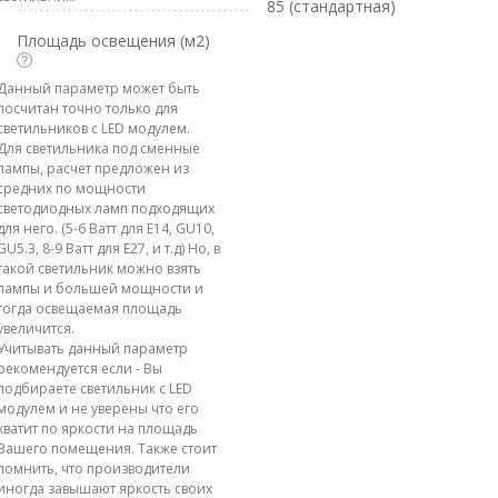
85 (стандартная)
Площадь освещения (м2)
Данный параметр может быть
посчитан точно только для
светильников с LED модулем.
Для светильника под сменные
лампы, расчет предложен из
средних по мощности
светодиодных ламп подходящих
для него. (5-6 Ватт для E14, GU10,
GU5.3, 8-9 Ватт для E27, и т.д) Но, в
такой светильник можно взять
лампы и большей мощности и
тогда освещаемая площадь
увеличится.
Учитывать данный параметр
рекомендуется если - Вы
подбираете светильник с LED
модулем и не уверены что его
хватит по яркости на площадь
Вашего помещения. Также стоит
помнить, что производители
иногда завышают яркость своих