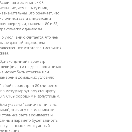
Различия в величинах CRI
меньшие, чем пять единиц,
незначительны. Это означает, что
источники света с индексами
цветопередачи, скажем, в 80 и 83,
практически одинаковы.
По умолчанию считается, что чем
выше данный индекс, тем
качественнее изготовлен источник
света.
Однако данный параметр
специфичен и на деле почти никак
не может быть отражен или
замерен в домашних условиях.
Любой параметр от 80 считается
(по международному стандарту
DIN 6169) хорошим и допустимым.
Если указано "зависит от типа исп.
ламп", значит у светильника нет
источника света в комплекте и
данный параметр будет зависеть
от купленных ламп в данный
светильник.