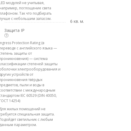
LED модулей не учитывая,
например, поглощение света
плафоном. Так что подбирать
лучше с небольшим запасом.
6 кв. м.
Защита IP
Ingress Protection Rating (в
переводе с английского языка —
степень защиты от
проникновения) — система
классификации степеней защиты
оболочки электрооборудования и
других устройств от
проникновения твёрдых
предметов, пыли и воды в
соответствии с международным
стандартом IEC 60529 (DIN 40050,
ГОСТ 14254)
Для жилых помещений не
требуется специальная защита.
Подойдет светильник с любым
данным параметром.