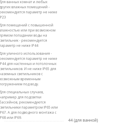
Для ванных комнат и любых
других влажных помещений -
рекомендуется параметр не ниже
IP23
Для помещений с повышенной
влажностью или при возможном
прямом попадании воды на
светильник - рекомендуется
параметр не ниже IP44
Для уличного использования -
рекомендуется параметр не ниже
IP44 для настенных и потолочных
светильников. И не ниже IP65 для
наземных светильников с
возможным временным
погружением под воду.
Для специальных случаев,
например для подсветки
бассейнов, рекомендуются
светильники параметром IP65 или
IP67. А для подводного монтажа с
IP68 или IP69.
44 (для ванной)