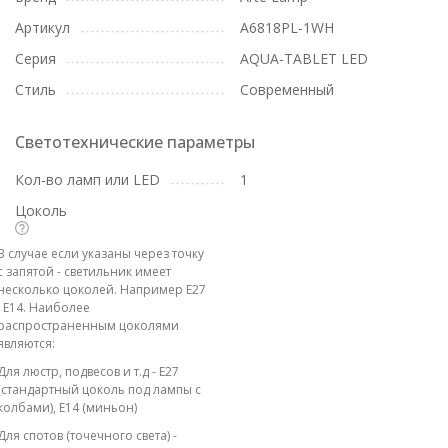
Артикул
A6818PL-1WH
Серия
AQUA-TABLET LED
Стиль
Современный
Светотехнические параметры
Кол-во ламп или LED
1
Цоколь
В случае если указаны через точку
с запятой - светильник имеет
несколько цоколей. Например E27
; E14. Наиболее
распространенным цоколями
являются:
Для люстр, подвесов и т.д - E27
(стандартный цоколь под лампы с
колбами), E14 (миньон)
Для спотов (точечного света) -