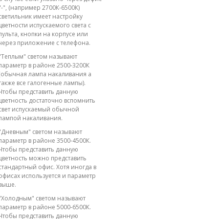
"-", (например 2700К-6500К)
светильник имеет настройку
цветности испускаемого света с
пульта, кнопки на корпусе или
через приложение с телефона.
"Теплым" светом называют
параметр в районе 2500-3200К
(обычная лампа накаливания а
также все галогенные лампы).
Чтобы представить данную
цветность достаточно вспомнить
свет испускаемый обычной
лампой накаливания.
"Дневным" светом называют
параметр в районе 3500-4500К.
Чтобы представить данную
цветность можно представить
стандартный офис. Хотя иногда в
офисах используется и параметр
выше.
"Холодным" светом называют
параметр в районе 5000-6500К.
Чтобы представить данную