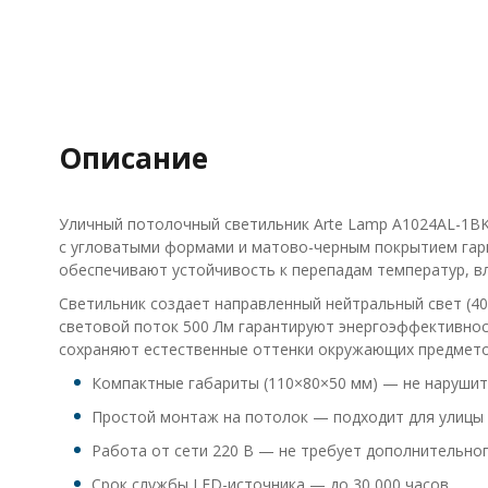
Описание
Уличный потолочный светильник Arte Lamp A1024AL-1BK 
с угловатыми формами и матово-черным покрытием гарм
обеспечивают устойчивость к перепадам температур, вл
Светильник создает направленный нейтральный свет (40
световой поток 500 Лм гарантируют энергоэффективнос
сохраняют естественные оттенки окружающих предмето
Компактные габариты (110×80×50 мм) — не нарушит
Простой монтаж на потолок — подходит для улицы
Работа от сети 220 В — не требует дополнительно
Срок службы LED-источника — до 30 000 часов.