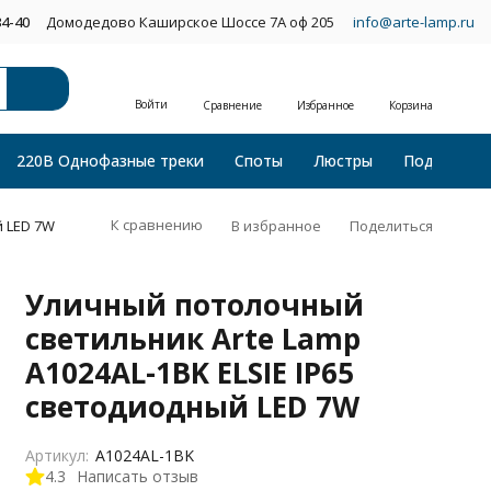
34-40
Домодедово Каширское Шоссе 7А оф 205
info@arte-lamp.ru
Войти
Сравнение
Избранное
Корзина
220В Однофазные треки
Споты
Люстры
Подвесные
К сравнению
В избранное
Поделиться
й LED 7W
Уличный потолочный
светильник Arte Lamp
A1024AL-1BK ELSIE IP65
светодиодный LED 7W
Артикул:
A1024AL-1BK
4.3
Написать отзыв