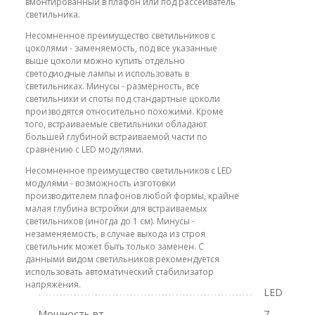
вмонтированный в плафон или под рассеиватель
светильника.
Несомненное преимущество светильников с
цоколями - заменяемость, под все указанные
выше цоколи можно купить отдельно
светодиодные лампы и использовать в
светильниках. Минусы - размерность, все
светильники и споты под стандартные цоколи
производятся относительно похожими. Кроме
того, встраиваемые светильники обладают
большей глубиной встраиваемой части по
сравнению с LED модулями.
Несомненное преимущество светильников с LED
модулями - возможность изготовки
производителем плафонов любой формы, крайне
малая глубина встройки для встраиваемых
светильников (иногда до 1 см). Минусы -
незаменяемость, в случае выхода из строя
светильник может быть только заменен. С
данными видом светильников рекомендуется
использовать автоматический стабилизатор
напряжения.
LED
Мощность вт
7