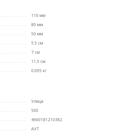
110 мм
80 мм
50 мм
5.5 см
7 см
11.5 см
0.095 кг
Улица
500
4660181210382
АУТ