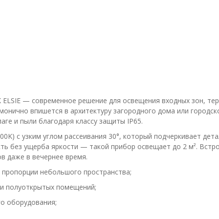
ELSIE — современное решение для освещения входных зон, терр
онично впишется в архитектуру загородного дома или городско
аге и пыли благодаря классу защиты IP65.
00K) с узким углом рассеивания 30°, который подчеркивает дет
ть без ущерба яркости — такой прибор освещает до 2 м². Встр
в даже в вечернее время.
 пропорции небольшого пространства;
 и полуоткрытых помещений;
го оборудования;