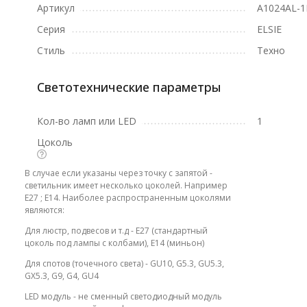
Артикул
A1024AL-
Серия
ELSIE
Стиль
Техно
Светотехнические параметры
Кол-во ламп или LED
1
Цоколь
В случае если указаны через точку с запятой -
светильник имеет несколько цоколей. Например
E27 ; E14. Наиболее распространенным цоколями
являются:
Для люстр, подвесов и т.д - E27 (стандартный
цоколь под лампы с колбами), E14 (миньон)
Для спотов (точечного света) - GU10, G5.3, GU5.3,
GX5.3, G9, G4, GU4
LED модуль - не сменный светодиодный модуль