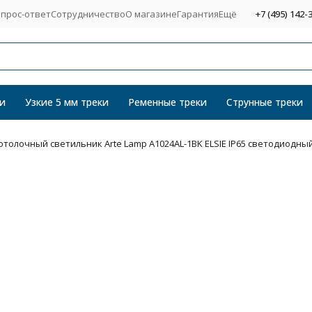
прос-ответ
Сотрудничество
О магазине
Гарантия
Ещё
+7 (495) 142-
и
Узкие 5 мм треки
Ременные треки
Струнные треки
толочный светильник Arte Lamp A1024AL-1BK ELSIE IP65 светодиодны