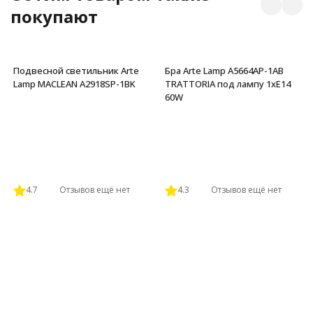
покупают
Подвесной светильник Arte
Бра Arte Lamp A5664AP-1AB
Lamp MACLEAN A2918SP-1BK
TRATTORIA под лампу 1xE14
60W
4.7
Отзывов ещё нет
4.3
Отзывов ещё нет