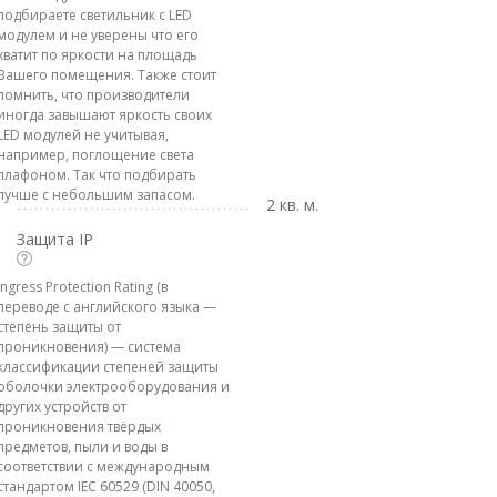
подбираете светильник с LED
модулем и не уверены что его
хватит по яркости на площадь
Вашего помещения. Также стоит
помнить, что производители
иногда завышают яркость своих
LED модулей не учитывая,
например, поглощение света
плафоном. Так что подбирать
лучше с небольшим запасом.
2 кв. м.
Защита IP
Ingress Protection Rating (в
переводе с английского языка —
степень защиты от
проникновения) — система
классификации степеней защиты
оболочки электрооборудования и
других устройств от
проникновения твёрдых
предметов, пыли и воды в
соответствии с международным
стандартом IEC 60529 (DIN 40050,