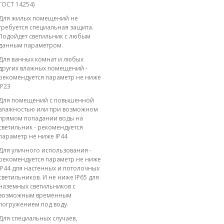
ГОСТ 14254)
Для жилых помещений не
требуется специальная защита.
Подойдет светильник с любым
данным параметром.
Для ванных комнат и любых
других влажных помещений -
рекомендуется параметр не ниже
IP23
Для помещений с повышенной
влажностью или при возможном
прямом попадании воды на
светильник - рекомендуется
параметр не ниже IP44
Для уличного использования -
рекомендуется параметр не ниже
IP44 для настенных и потолочных
светильников. И не ниже IP65 для
наземных светильников с
возможным временным
погружением под воду.
Для специальных случаев,