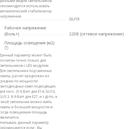
данными видом светильников
рекомендуется использовать
автоматический стабилизатор
напряжения.
GU10
Рабочее напряжение
(Вольт)
220В (сетевое напряжение)
Площадь освещения (м2)
Данный параметр может быть
посчитан точно только для
светильников с LED модулем.
Для светильника под сменные
лампы, расчет предложен из
средних по мощности
светодиодных ламп подходящих
для него. (5-6 Ватт для E14, GU10,
GU5.3, 8-9 Ватт для E27, и т.д) Но, в
такой светильник можно взять
лампы и большей мощности и
тогда освещаемая площадь
увеличится.
Учитывать данный параметр
рекомендуется если - Вы