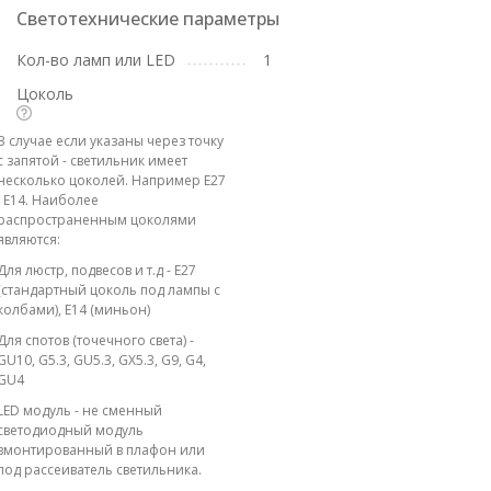
Светотехнические параметры
Кол-во ламп или LED
1
Цоколь
В случае если указаны через точку
с запятой - светильник имеет
несколько цоколей. Например E27
; E14. Наиболее
распространенным цоколями
являются:
Для люстр, подвесов и т.д - E27
(стандартный цоколь под лампы с
колбами), E14 (миньон)
Для спотов (точечного света) -
GU10, G5.3, GU5.3, GX5.3, G9, G4,
GU4
LED модуль - не сменный
светодиодный модуль
вмонтированный в плафон или
под рассеиватель светильника.