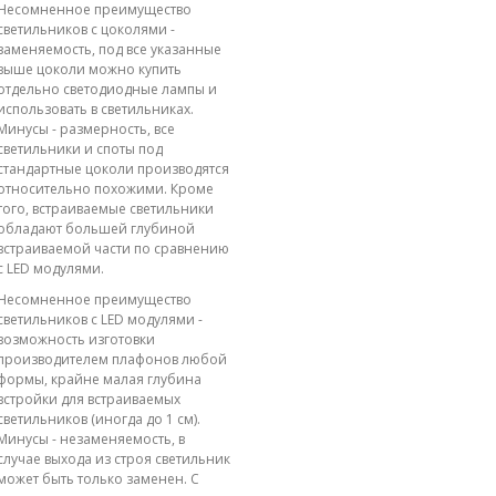
Несомненное преимущество
светильников с цоколями -
заменяемость, под все указанные
выше цоколи можно купить
отдельно светодиодные лампы и
использовать в светильниках.
Минусы - размерность, все
светильники и споты под
стандартные цоколи производятся
относительно похожими. Кроме
того, встраиваемые светильники
обладают большей глубиной
встраиваемой части по сравнению
с LED модулями.
Несомненное преимущество
светильников с LED модулями -
возможность изготовки
производителем плафонов любой
формы, крайне малая глубина
встройки для встраиваемых
светильников (иногда до 1 см).
Минусы - незаменяемость, в
случае выхода из строя светильник
может быть только заменен. С