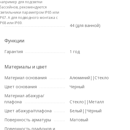
например для подсветки
бассейнов, рекомендуются
светильники параметром IP65 или
IP67. А для подводного монтажа с
IP68 или IP69.
44 (для ванной)
Функции
Гарантия
1 год
Материалы и цвет
Материал основания
Алюминий||Стекло
Цвет основания
Черный
Материал абажура/
плафона
Стекло||Металл
Цвет абажура/плафона
Белый||Чёрный
Поверхность арматуры
Матовый
Поверхность плафонов и