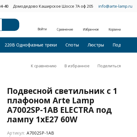
34-40
Домодедово Каширское Шоссе 7А оф 205
info@arte-lamp.ru
Войти
Сравнение
Избранное
Корзина
220В Однофазные треки
Споты
Люстры
Подвесные
К сравнению
В избранное
Поделиться
Подвесной светильник с 1
плафоном Arte Lamp
A7002SP-1AB ELECTRA под
лампу 1xE27 60W
Артикул:
A7002SP-1AB