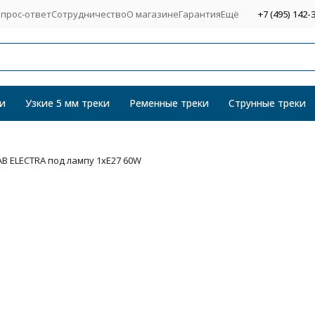
прос-ответ
Сотрудничество
О магазине
Гарантия
Ещё
+7 (495) 142-
и
Узкие 5 мм треки
Ременные треки
Струнные треки
AB ELECTRA под лампу 1xE27 60W