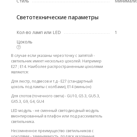
Стиль
Минимали
Светотехнические параметры
Кол-во ламп или LED
1
Цоколь
В случае если указаны через точку с запятой -
светильник имеет несколько цоколей. Например
E27 ; E14. Наиболее распространенным цоколями
являются:
Для люстр, подвесов и т.д - E27 (стандартный
цоколь под лампы с колбами), E14 (миньон)
Для спотов (точечного света) - GU10, G5.3, GU5.3,
GX5.3, G9, G4, GU4
LED модуль - не сменный светодиодный модуль
вмонтированный в плафон или под рассеиватель
светильника.
Несомненное преимущество светильников с
цоколями - заменяемость, под все указанные