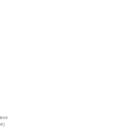
евое
е)