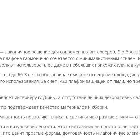
— лаконичное решение для современных интерьеров. Его бронз
ма плафона гармонично сочетается с минималистичным стилем. 
воляют использовать ее даже в небольших прихожих или над ку
стью до 60 Вт, что обеспечивает мягкое освещение площадью д
о использования. За счет IP20 плафон защищен от пыли, но тр
вляет интерьеру глубины, а отсутствие лишних декоративных э
Lamp подтверждает качество материалов и сборки.
омпактность позволяют вписать светильник в разные стили — от
и и визуальной легкости. Этот светильник не просто освещает
, кто ценит простые формы, долговечность и лаконичную элеган