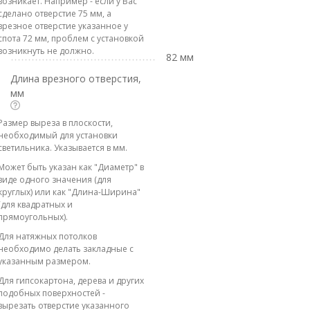
возникает. Например - если у Вас
сделано отверстие 75 мм, а
врезное отверстие указанное у
спота 72 мм, проблем с установкой
возникнуть не должно.
82 мм
Длина врезного отверстия,
мм
Размер выреза в плоскости,
необходимый для установки
светильника. Указывается в мм.
Может быть указан как "Диаметр" в
виде одного значения (для
круглых) или как "Длина-Ширина"
(для квадратных и
прямоугольных).
Для натяжных потолков
необходимо делать закладные с
указанным размером.
Для гипсокартона, дерева и других
подобных поверхностей -
вырезать отверстие указанного