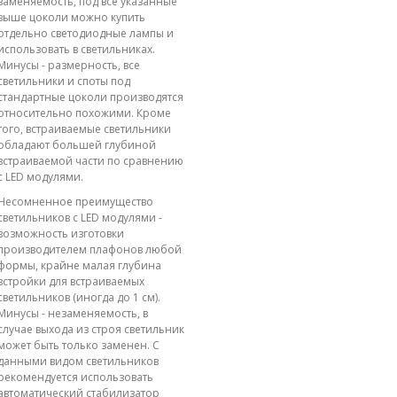
заменяемость, под все указанные
выше цоколи можно купить
отдельно светодиодные лампы и
использовать в светильниках.
Минусы - размерность, все
светильники и споты под
стандартные цоколи производятся
относительно похожими. Кроме
того, встраиваемые светильники
обладают большей глубиной
встраиваемой части по сравнению
с LED модулями.
Несомненное преимущество
светильников с LED модулями -
возможность изготовки
производителем плафонов любой
формы, крайне малая глубина
встройки для встраиваемых
светильников (иногда до 1 см).
Минусы - незаменяемость, в
случае выхода из строя светильник
может быть только заменен. С
данными видом светильников
рекомендуется использовать
автоматический стабилизатор