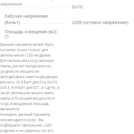
напряжения.
GU10
Рабочее напряжение
(Вольт)
220В (сетевое напряжение)
Площадь освещения (м2)
Данный параметр может быть
посчитан точно только для
светильников с LED модулем.
Для светильника под сменные
лампы, расчет предложен из
средних по мощности
светодиодных ламп подходящих
для него. (5-6 Ватт для E14, GU10,
GU5.3, 8-9 Ватт для E27, и т.д) Но, в
такой светильник можно взять
лампы и большей мощности и
тогда освещаемая площадь
увеличится.
Учитывать данный параметр
рекомендуется если - Вы
подбираете светильник с LED
модулем и не уверены что его