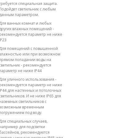
требуется специальная защита.
Подойдет светильник с любым
данным параметром.
Для ванных комнат и любых
других влажных помещений -
рекомендуется параметр не ниже
IP23
Для помещений с повышенной
влажностью или при возможном
прямом попадании воды на
светильник - рекомендуется
параметр не ниже IP44
Для уличного использования -
рекомендуется параметр не ниже
IP44 для настенных и потолочных
светильников. И не ниже IP65 для
наземных светильников с
возможным временным
погружением под воду.
Для специальных случаев,
например для подсветки
бассейнов, рекомендуются
светильники параметром IP65 или