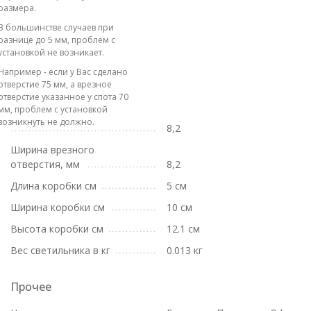
размера.
В большинстве случаев при
разнице до 5 мм, проблем с
установкой не возникает.
Например - если у Вас сделано
отверстие 75 мм, а врезное
отверстие указанное у спота 70
мм, проблем с установкой
возникнуть не должно.
8,2
Ширина врезного
отверстия, мм
8,2
Длина коробки см
5 см
Ширина коробки см
10 см
Высота коробки см
12.1 см
Вес светильника в кг
0.013 кг
Прочее