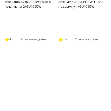
Arte Lamp A2161PL-2WH ALKES
Arte Lamp A2103PL-1WH BASIC
под лампы 2xGU10 50W
под лампу 1xGU10 50W
4.3
Отзывов ещё нет
3.9
Отзывов ещё нет