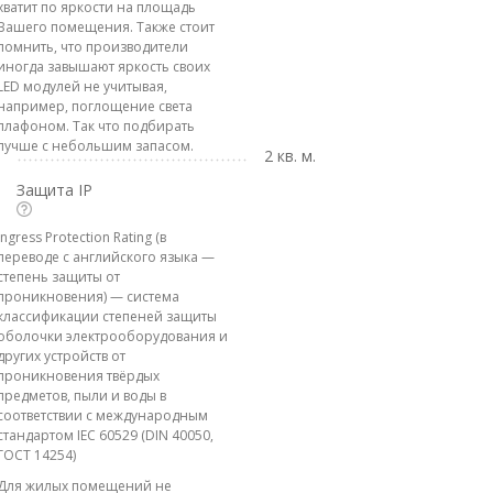
хватит по яркости на площадь
Вашего помещения. Также стоит
помнить, что производители
иногда завышают яркость своих
LED модулей не учитывая,
например, поглощение света
плафоном. Так что подбирать
лучше с небольшим запасом.
2 кв. м.
Защита IP
Ingress Protection Rating (в
переводе с английского языка —
степень защиты от
проникновения) — система
классификации степеней защиты
оболочки электрооборудования и
других устройств от
проникновения твёрдых
предметов, пыли и воды в
соответствии с международным
стандартом IEC 60529 (DIN 40050,
ГОСТ 14254)
Для жилых помещений не