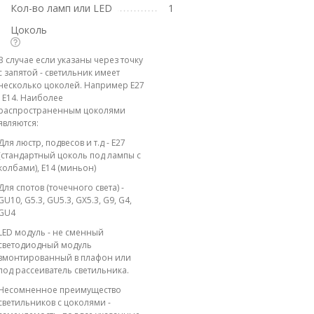
Кол-во ламп или LED
1
Цоколь
В случае если указаны через точку
с запятой - светильник имеет
несколько цоколей. Например E27
; E14. Наиболее
распространенным цоколями
являются:
Для люстр, подвесов и т.д - E27
(стандартный цоколь под лампы с
колбами), E14 (миньон)
Для спотов (точечного света) -
GU10, G5.3, GU5.3, GX5.3, G9, G4,
GU4
LED модуль - не сменный
светодиодный модуль
вмонтированный в плафон или
под рассеиватель светильника.
Несомненное преимущество
светильников с цоколями -