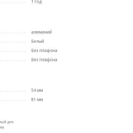
1 год
алюминий
Белый
Без плафона
Без плафона
54 мм
81 мм
мый для
мм.