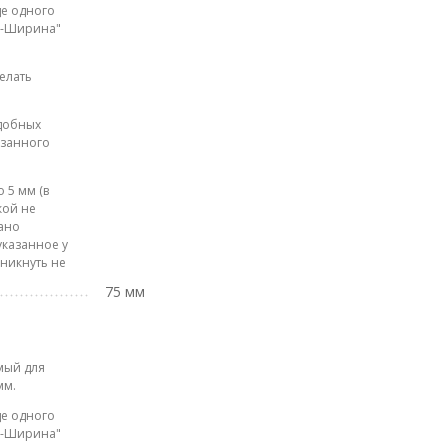
де одного
на-Ширина"
елать
одобных
азанного
 5 мм (в
кой не
лано
указанное у
зникнуть не
75 мм
мый для
мм.
де одного
на-Ширина"