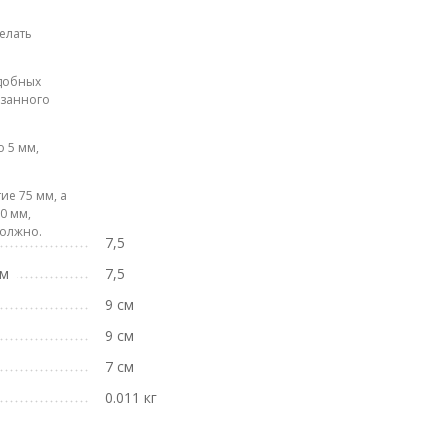
елать
одобных
азанного
 5 мм,
ие 75 мм, а
0 мм,
должно.
7,5
мм
7,5
9 см
9 см
7 см
0.011 кг