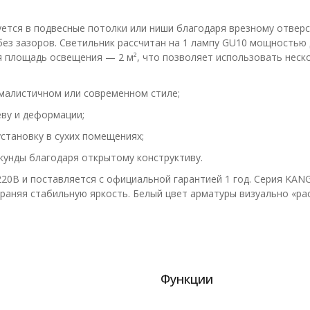
ется в подвесные потолки или ниши благодаря врезному отверс
з зазоров. Светильник рассчитан на 1 лампу GU10 мощностью 
ая площадь освещения — 2 м², что позволяет использовать нес
ималистичном или современном стиле;
еву и деформации;
становку в сухих помещениях;
кунды благодаря открытому конструктиву.
220В и поставляется с официальной гарантией 1 год. Серия KA
храняя стабильную яркость. Белый цвет арматуры визуально «рас
Функции