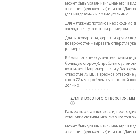
Может быть указан как "Диаметр" в ви
значения (для круглых) или как "Дли
(для квадратных и прямоугольных).
Для натяжных потолков необходимо д
закладные с указанным размером.
Для гипсокартона, дерева и других п
поверхностей - вырезать отверстие ук
размера.
В большинстве случаев при разнице до
большую сторону), проблем с установ
возникает. Например - если у Вас сде
отверстие 75 мм, а врезное отверстие 
спота 72 мм, проблем с установкой во
должно.
Длина врезного отверстия, мм
Размер выреза в плоскости, необходи
установки светильника. Указывается в 
Может быть указан как "Диаметр" в ви
значения (для круглых) или как "Дли