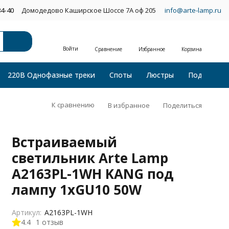
34-40
Домодедово Каширское Шоссе 7А оф 205
info@arte-lamp.ru
Войти
Сравнение
Избранное
Корзина
220В Однофазные треки
Споты
Люстры
Подвесные
К сравнению
В избранное
Поделиться
Встраиваемый
светильник Arte Lamp
A2163PL-1WH KANG под
лампу 1xGU10 50W
Артикул:
A2163PL-1WH
4.4
1 отзыв