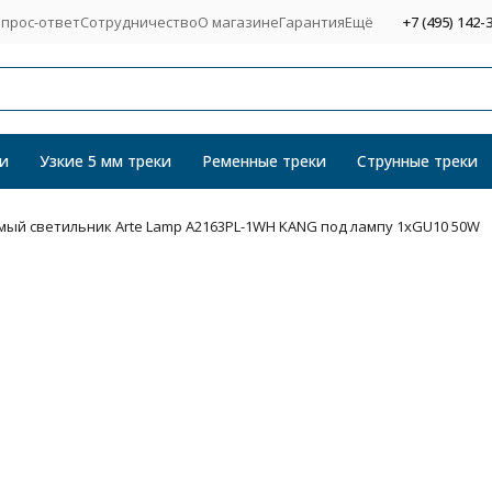
прос-ответ
Сотрудничество
О магазине
Гарантия
Ещё
+7 (495) 142-
и
Узкие 5 мм треки
Ременные треки
Струнные треки
ый светильник Arte Lamp A2163PL-1WH KANG под лампу 1xGU10 50W