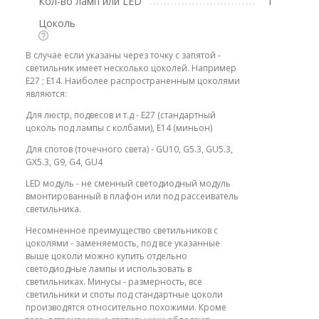
Кол-во ламп или LED
1
Цоколь
В случае если указаны через точку с запятой -
светильник имеет несколько цоколей. Например
E27 ; E14. Наиболее распространенным цоколями
являются:
Для люстр, подвесов и т.д - E27 (стандартный
цоколь под лампы с колбами), E14 (миньон)
Для спотов (точечного света) - GU10, G5.3, GU5.3,
GX5.3, G9, G4, GU4
LED модуль - не сменный светодиодный модуль
вмонтированный в плафон или под рассеиватель
светильника.
Несомненное преимущество светильников с
цоколями - заменяемость, под все указанные
выше цоколи можно купить отдельно
светодиодные лампы и использовать в
светильниках. Минусы - размерность, все
светильники и споты под стандартные цоколи
производятся относительно похожими. Кроме