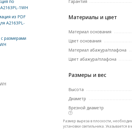
ция по
Гарантия
 A2163PL-1WH
Материалы и цвет
ация из PDF
для A2163PL-
Материал основания
с размерами
Цвет основания
1WH
Материал абажура/плафона
Цвет абажура/плафона
Размеры и вес
1WH
Высота
Диаметр
Врезной диаметр
Размер выреза в плоскости, необходи
установки светильника. Указывается в 