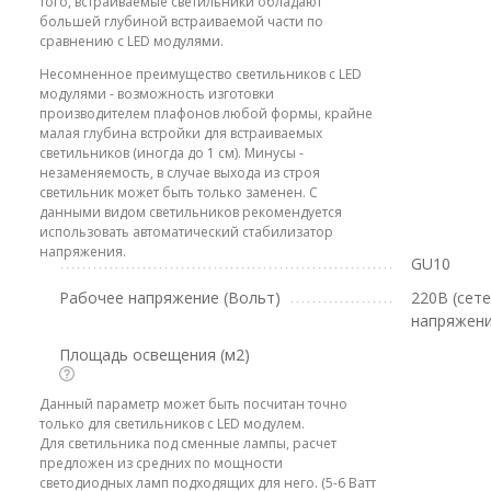
того, встраиваемые светильники обладают
большей глубиной встраиваемой части по
сравнению с LED модулями.
Несомненное преимущество светильников с LED
модулями - возможность изготовки
производителем плафонов любой формы, крайне
малая глубина встройки для встраиваемых
светильников (иногда до 1 см). Минусы -
незаменяемость, в случае выхода из строя
светильник может быть только заменен. С
данными видом светильников рекомендуется
использовать автоматический стабилизатор
напряжения.
GU10
Рабочее напряжение (Вольт)
220В (сет
напряжени
Площадь освещения (м2)
Данный параметр может быть посчитан точно
только для светильников с LED модулем.
Для светильника под сменные лампы, расчет
предложен из средних по мощности
светодиодных ламп подходящих для него. (5-6 Ватт