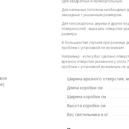
(для квадратных и прямоугольных).
Для натяжных потолков необходимо д
закладные с указанным размером.
Для гипсокартона, дерева и других п
поверхностей - вырезать отверстие ук
размера.
В большинстве случаев при разнице до
проблем с установкой не возникает.
Например - если у Вас сделано отверст
врезное отверстие указанное у спота 7
проблем с установкой возникнуть не 
евое
Ширина врезного отверстия, 
е)
Длина коробки см
Ширина коробки см
Высота коробки см
Вес светильника в кг