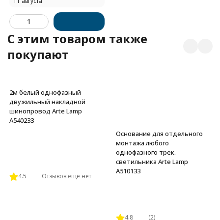
11 августа
C этим товаром также
покупают
2м белый однофазный
двужильный накладной
шинопровод Arte Lamp
A540233
Основание для отдельного
монтажа любого
однофазного трек.
светильника Arte Lamp
A510133
4.5
Отзывов ещё нет
4.8
(2)