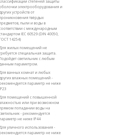
классификации степеней защиты
оболочки электрооборудования и
других устройств от
проникновения твёрдых
предметов, пыли и воды в
соответствии с международным
стандартом IEC 60529 (DIN 40050,
ГОСТ 14254)
Для жилых помещений не
требуется специальная защита.
Подойдет светильник с любым
данным параметром.
Для ванных комнат и любых
других влажных помещений -
рекомендуется параметр не ниже
IP23
Для помещений с повышенной
влажностью или при возможном
прямом попадании воды на
светильник - рекомендуется
параметр не ниже IP44
Для уличного использования -
рекомендуется параметр не ниже