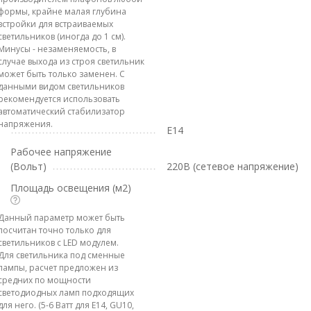
формы, крайне малая глубина
встройки для встраиваемых
светильников (иногда до 1 см).
Минусы - незаменяемость, в
случае выхода из строя светильник
может быть только заменен. С
данными видом светильников
рекомендуется использовать
автоматический стабилизатор
напряжения.
E14
Рабочее напряжение
(Вольт)
220В (сетевое напряжение)
Площадь освещения (м2)
Данный параметр может быть
посчитан точно только для
светильников с LED модулем.
Для светильника под сменные
лампы, расчет предложен из
средних по мощности
светодиодных ламп подходящих
для него. (5-6 Ватт для E14, GU10,