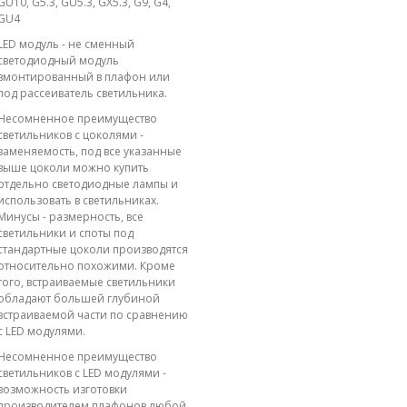
GU10, G5.3, GU5.3, GX5.3, G9, G4,
GU4
LED модуль - не сменный
светодиодный модуль
вмонтированный в плафон или
под рассеиватель светильника.
Несомненное преимущество
светильников с цоколями -
заменяемость, под все указанные
выше цоколи можно купить
отдельно светодиодные лампы и
использовать в светильниках.
Минусы - размерность, все
светильники и споты под
стандартные цоколи производятся
относительно похожими. Кроме
того, встраиваемые светильники
обладают большей глубиной
встраиваемой части по сравнению
с LED модулями.
Несомненное преимущество
светильников с LED модулями -
возможность изготовки
производителем плафонов любой