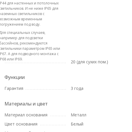
IP44 для настенных и потолочных
светильников. И не ниже IP65 для
наземных светильников с
возможным временным
погружением под воду.
Для специальных случаев,
например для подсветки
бассейнов, рекомендуются
светильники параметром IP65 или
IP67. А для подводного монтажа с
IP68 или IP69.
20 (для сухих пом.)
Функции
Гарантия
3 года
Материалы и цвет
Материал основания
Металл
Цвет основания
Белый