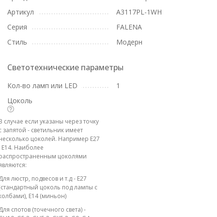
Артикул
A3117PL-1WH
Серия
FALENA
Стиль
Модерн
Светотехнические параметры
Кол-во ламп или LED
1
Цоколь
В случае если указаны через точку
с запятой - светильник имеет
несколько цоколей. Например E27
; E14. Наиболее
распространенным цоколями
являются:
Для люстр, подвесов и т.д - E27
(стандартный цоколь под лампы с
колбами), E14 (миньон)
Для спотов (точечного света) -