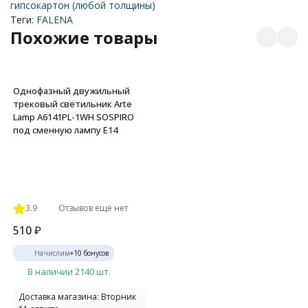
гипсокартон (любой толщины)
Теги:
FALENA
Похожие товары
Однофазный двужильный
трековый светильник Arte
Lamp A6141PL-1WH SOSPIRO
под сменную лампу Е14
3.9
Отзывов ещё нет
510
₽
Начислим
+
10
бонусов
В наличии 2140 шт.
Доставка магазина: Вторник