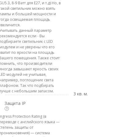
GU5.3, 8-9 Ватт для E27, и т.д) Но, в
такой светильник можно взять
лампы и большей мощности и
тогда освещаемая площадь
увеличится.
Учитывать данный параметр
рекомендуется если - Вы
подбираете светильник с LED
модулем и не уверены что его
хватит по яркости на площадь
Вашего помещения. Также стоит
помнить, что производители
иногда завышают яркость своих
LED модулей не учитывая,
например, поглощение света
плафоном. Так что подбирать
лучше с небольшим запасом.
3 кв. м.
Защита IP
Ingress Protection Rating (в
переводе с английского языка —
степень защиты от
проникновения) — система