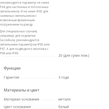
рекомендуется параметр не ниже
IP44 для настенных и потолочных
светильников. И не ниже IP65 для
наземных светильников с
возможным временным
погружением под воду.
Для специальных случаев,
например для подсветки
бассейнов, рекомендуются
светильники параметром IP65 или
IP67. А для подводного монтажа с
IP68 или IP69.
20 (для сухих пом.)
Функции
Гарантия
3 года
Материалы и цвет
Материал основания
металл
Цвет основания
белый