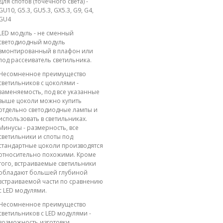
Для спотов (точечного света) -
GU10, G5.3, GU5.3, GX5.3, G9, G4,
GU4
LED модуль - не сменный
светодиодный модуль
вмонтированный в плафон или
под рассеиватель светильника.
Несомненное преимущество
светильников с цоколями -
заменяемость, под все указанные
выше цоколи можно купить
отдельно светодиодные лампы и
использовать в светильниках.
Минусы - размерность, все
светильники и споты под
стандартные цоколи производятся
относительно похожими. Кроме
того, встраиваемые светильники
обладают большей глубиной
встраиваемой части по сравнению
с LED модулями.
Несомненное преимущество
светильников с LED модулями -
возможность изготовки