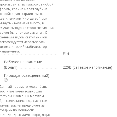
производителем плафонов любой
формы, крайне малая глубина
встройки для встраиваемых
светильников (иногда до 1 см).
Минусы - незаменяемость, в
случае выхода из строя светильник
может быть только заменен. С
данными видом светильников
рекомендуется использовать
автоматический стабилизатор
напряжения.
E14
Рабочее напряжение
(Вольт)
220В (сетевое напряжение)
Площадь освещения (м2)
Данный параметр может быть
посчитан точно только для
светильников с LED модулем.
Для светильника под сменные
лампы, расчет предложен из
средних по мощности
светодиодных ламп подходящих