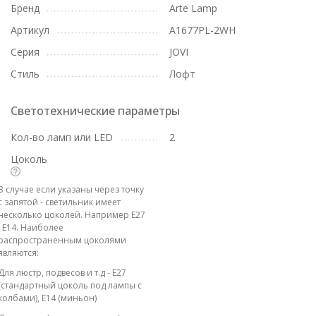
Бренд
Arte Lamp
Артикул
A1677PL-2WH
Серия
JOVI
Стиль
Лофт
Светотехнические параметры
Кол-во ламп или LED
2
Цоколь
В случае если указаны через точку
с запятой - светильник имеет
несколько цоколей. Например E27
; E14. Наиболее
распространенным цоколями
являются:
Для люстр, подвесов и т.д - E27
(стандартный цоколь под лампы с
колбами), E14 (миньон)