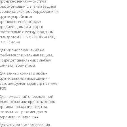
проникновения) — система
классификации степеней защиты
оболочки электрооборудования и
других устройств от
проникновения твёрдых
предметов, пыли и воды в
соответствии с международным
стандартом IEC 60529 (DIN 40050,
ГОСТ 14254)
Для жилых помещений не
требуется специальная защита.
Подойдет светильник с любым
данным параметром.
Для ванных комнат и любых
других влажных помещений -
рекомендуется параметр не ниже
IP23
Для помещений с повышенной
влажностью или при возможном
прямом попадании воды на
светильник - рекомендуется
параметр не ниже IP44
Для уличного использования -