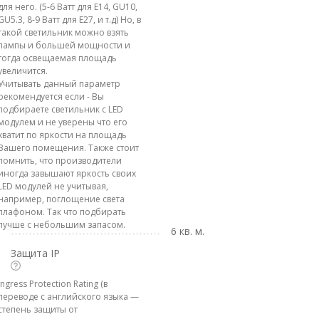
для него. (5-6 Ватт для E14, GU10,
GU5.3, 8-9 Ватт для E27, и т.д) Но, в
такой светильник можно взять
лампы и большей мощности и
тогда освещаемая площадь
увеличится.
Учитывать данный параметр
рекомендуется если - Вы
подбираете светильник с LED
модулем и не уверены что его
хватит по яркости на площадь
Вашего помещения. Также стоит
помнить, что производители
иногда завышают яркость своих
LED модулей не учитывая,
например, поглощение света
плафоном. Так что подбирать
лучше с небольшим запасом.
6 кв. м.
Защита IP
Ingress Protection Rating (в
переводе с английского языка —
степень защиты от