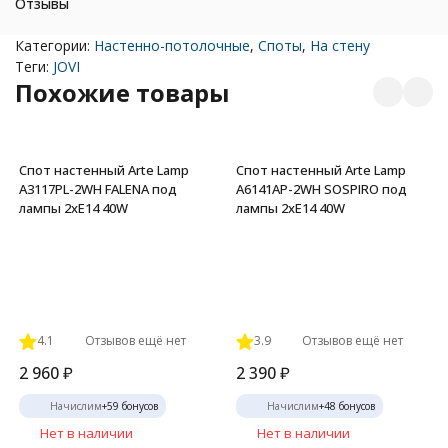
Отзывы
Категории:
Настенно-потолочные
,
Споты
,
На стену
Теги:
JOVI
Похожие товары
Спот настенный Arte Lamp
Спот настенный Arte Lamp
A3117PL-2WH FALENA под
A6141AP-2WH SOSPIRO под
лампы 2xE14 40W
лампы 2xE14 40W
4.1
Отзывов ещё нет
3.9
Отзывов ещё нет
2 960
₽
2 390
₽
Начислим
+
59
бонусов
Начислим
+
48
бонусов
Нет в наличии
Нет в наличии