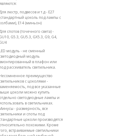
являются:
Для люстр, подвесов и т.д - E27
(стандартный цоколь под лампы с
колбами), E14 (миньон)
Для спотов (точечного света) -
GU10, G5.3, GU5.3, GX5.3, G9, G4,
GU4
LED модуль - не сменный
светодиодный модуль
вмонтированный в плафон или
под рассеиватель светильника.
Несомненное преимущество
светильников с цоколями -
заменяемость, под все указанные
выше цоколи можно купить
отдельно светодиодные лампы и
использовать в светильниках.
Минусы - размерность, все
светильники и споты под
стандартные цоколи производятся
относительно похожими. Кроме
того, встраиваемые светильники
обладают большей глубиной