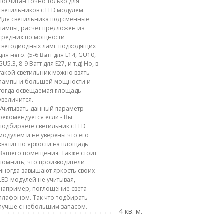
посчитан точно только для
светильников с LED модулем.
Для светильника под сменные
лампы, расчет предложен из
средних по мощности
светодиодных ламп подходящих
для него. (5-6 Ватт для E14, GU10,
GU5.3, 8-9 Ватт для E27, и т.д) Но, в
такой светильник можно взять
лампы и большей мощности и
тогда освещаемая площадь
увеличится.
Учитывать данный параметр
рекомендуется если - Вы
подбираете светильник с LED
модулем и не уверены что его
хватит по яркости на площадь
Вашего помещения. Также стоит
помнить, что производители
иногда завышают яркость своих
LED модулей не учитывая,
например, поглощение света
плафоном. Так что подбирать
лучше с небольшим запасом.
4 кв. м.