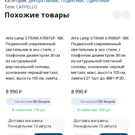
Категории:
Декоративные
,
Подвесные
,
Одиночные
Теги:
CAPPELLO
Похожие товары
Arte Lamp STRAW A7091SP-1BK
Arte Lamp STRAW A7090SP-1BK
Подвесной современный
Подвесной современный
светильник в эко стиле, с
светильник в эко стиле, с
плафоном диаметром 30 см
плафоном диаметром 30 см
из натуральной
из натуральной плетеной
вертикальной соломы,
соломы, основание черный
основание черный металл,
металл, макс. высота 105 см,
макс. высота 105 см, лампа
лампа E27 1шт до 40Вт IP20
E27 1шт до 40Вт IP20 220В
220В
8 990
₽
8 990
₽
Начислим
+
180
бонусов
Начислим
+
180
бонусов
В наличии 176 шт.
В наличии 183 шт.
Доставка магазина:
Доставка магазина:
Понедельник 10 августа
Понедельник 10 августа