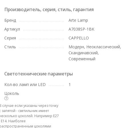
Производитель, серия, стиль, гарантия
Бренд
Arte Lamp
Артикул
A7038SP-1BK
Серия
CAPPELLO
Стиль
Модерн, Неоклассический,
Скандинавский,
Современный
Светотехнические параметры
Кол-во ламп или LED
1
Цоколь
В случае если указаны через точку
с запятой - светильник имеет
несколько цоколей. Например E27
; E14. Наиболее
распространенным цоколями