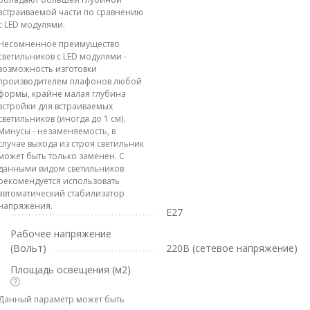
встраиваемой части по сравнению
с LED модулями.
Несомненное преимущество
светильников с LED модулями -
возможность изготовки
производителем плафонов любой
формы, крайне малая глубина
встройки для встраиваемых
светильников (иногда до 1 см).
Минусы - незаменяемость, в
случае выхода из строя светильник
может быть только заменен. С
данными видом светильников
рекомендуется использовать
автоматический стабилизатор
напряжения.
E27
Рабочее напряжение
(Вольт)
220В (сетевое напряжение)
Площадь освещения (м2)
Данный параметр может быть