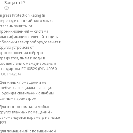
Защита IP
Ingress Protection Rating (в
переводе с английского языка —
степень защиты от
проникновения) — система
классификации степеней защиты
оболочки электрооборудования и
других устройств от
проникновения твёрдых
предметов, пыли и воды в
соответствии с международным
стандартом IEC 60529 (DIN 40050,
ГОСТ 14254)
Для жилых помещений не
требуется специальная защита.
Подойдет светильник с любым
данным параметром.
Для ванных комнат и любых
других влажных помещений -
рекомендуется параметр не ниже
IP23
Для помещений с повышенной