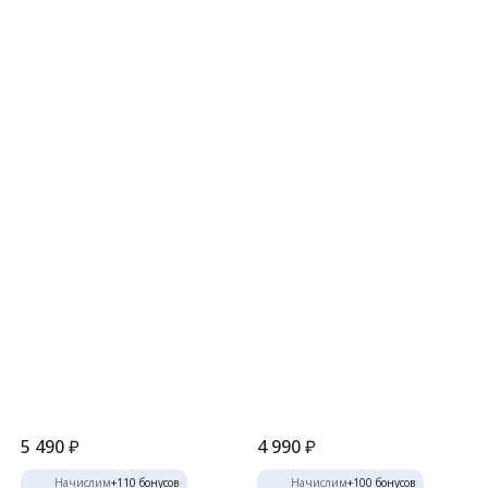
5 490
₽
4 990
₽
Начислим
+
110
бонусов
Начислим
+
100
бонусов