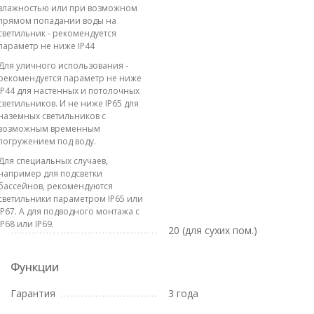
влажностью или при возможном
прямом попадании воды на
светильник - рекомендуется
параметр не ниже IP44
Для уличного использования -
рекомендуется параметр не ниже
IP44 для настенных и потолочных
светильников. И не ниже IP65 для
наземных светильников с
возможным временным
погружением под воду.
Для специальных случаев,
например для подсветки
бассейнов, рекомендуются
светильники параметром IP65 или
IP67. А для подводного монтажа с
IP68 или IP69.
20 (для сухих пом.)
Функции
Гарантия
3 года