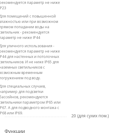
рекомендуется параметр не ниже
IP23
Для помещений с повышенной
влажностью или при возможном
прямом попадании воды на
светильник - рекомендуется
параметр не ниже IP44
Для уличного использования -
рекомендуется параметр не ниже
IP44 для настенных и потолочных
светильников. И не ниже IP65 для
наземных светильников с
возможным временным
погружением под воду.
Для специальных случаев,
например для подсветки
бассейнов, рекомендуются
светильники параметром IP65 или
IP67. А для подводного монтажа с
IP68 или IP69.
20 (для сухих пом.)
Функции