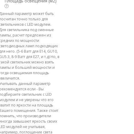
Площадь освещения (м2)
Данный параметр может быть
посчитан точно только для
светильников с LED модулем.
Для светильника под сменные
лампы, расчет предложен из
средних по мощности
светодиодных ламп подходящих
для него. (5-6 Ватт для E14, GU10,
GU5.3, 8-9 Ватт для E27, и т.д) Но, в
такой светильник можно взять
лампы и большей мощности и
тогда освещаемая площадь
увеличится.
Учитывать данный параметр
рекомендуется если - Вы
подбираете светильник с LED
модулем и не уверены что его
хватит по яркости на площадь
Вашего помещения. Также стоит
помнить, что производители
иногда завышают яркость своих
LED модулей не учитывая,
например, поглощение света