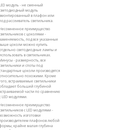
LED модуль - не сменный
светодиодный модуль
вмонтированный в плафон или
под рассеиватель светильника.
Несомненное преимущество
светильников с цоколями -
заменяемость, под все указанные
выше цоколи можно купить
отдельно светодиодные лампы и
использовать в светильниках.
Минусы - размерность, все
светильники и споты под
стандартные цоколи производятся
относительно похожими. Кроме
того, встраиваемые светильники
обладают большей глубиной
встраиваемой части по сравнению
с LED модулями.
Несомненное преимущество
светильников с LED модулями -
возможность изготовки
производителем плафонов любой
формы, крайне малая глубина