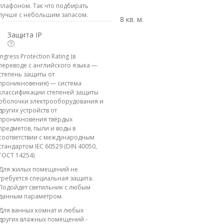
плафоном. Так что подбирать
лучше с небольшим запасом.
8 кв. м.
Защита IP
Ingress Protection Rating (в
переводе с английского языка —
степень защиты от
проникновения) — система
классификации степеней защиты
оболочки электрооборудования и
других устройств от
проникновения твёрдых
предметов, пыли и воды в
соответствии с международным
стандартом IEC 60529 (DIN 40050,
ГОСТ 14254)
Для жилых помещений не
требуется специальная защита.
Подойдет светильник с любым
данным параметром.
Для ванных комнат и любых
других влажных помещений -