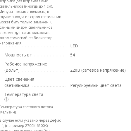
встройки для встраиваемых
светильников (иногда до 1 см).
Минусы - незаменяемость, в
случае выхода из строя светильник
может быть только заменен. С
данными видом светильников
рекомендуется использовать
автоматический стабилизатор
напряжения.
LED
Мощность вт
54
Рабочее напряжение
(Вольт)
220В (сетевое напряжение)
Цвет свечения
светильника
Регулируемый цвет света
Температура света
Температура светового потока
(Кельвин).
В случае если указано через дефис
"-", (например 2700К-6500К)
светильник имеет настройку