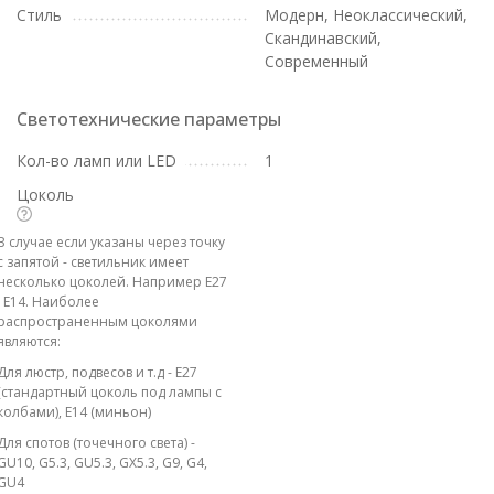
Стиль
Модерн, Неоклассический,
Скандинавский,
Современный
Светотехнические параметры
Кол-во ламп или LED
1
Цоколь
В случае если указаны через точку
с запятой - светильник имеет
несколько цоколей. Например E27
; E14. Наиболее
распространенным цоколями
являются:
Для люстр, подвесов и т.д - E27
(стандартный цоколь под лампы с
колбами), E14 (миньон)
Для спотов (точечного света) -
GU10, G5.3, GU5.3, GX5.3, G9, G4,
GU4