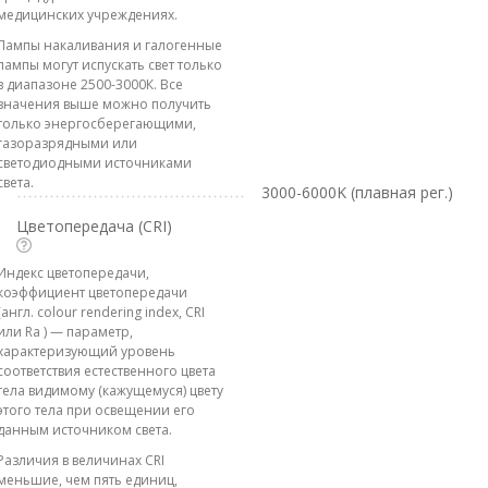
медицинских учреждениях.
Лампы накаливания и галогенные
лампы могут испускать свет только
в диапазоне 2500-3000К. Все
значения выше можно получить
только энергосберегающими,
газоразрядными или
светодиодными источниками
света.
3000-6000K (плавная рег.)
Цветопередача (CRI)
Индекс цветопередачи,
коэффициент цветопередачи
(англ. colour rendering index, CRI
или Ra ) — параметр,
характеризующий уровень
соответствия естественного цвета
тела видимому (кажущемуся) цвету
этого тела при освещении его
данным источником света.
Различия в величинах CRI
меньшие, чем пять единиц,