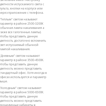
цветности испускаемого света с
пульта, кнопки на корпусе или
через приложение с телефона.
"Теплым" светом называют
параметр в районе 2500-3200К
(обычная лампа накаливания а
также все галогенные лампы).
Чтобы представить данную
цветность достаточно вспомнить
свет испускаемый обычной
лампой накаливания.
"Дневным" светом называют
параметр в районе 3500-4500К.
Чтобы представить данную
цветность можно представить
стандартный офис. Хотя иногда в
офисах используется и параметр
выше.
"Холодным" светом называют
параметр в районе 5000-6500К.
Чтобы представить данную
цветность можно представить
процедурные кабинеты в