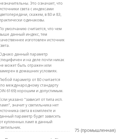
незначительны. Это означает, что
источники света с индексами
цветопередачи, скажем, в 80 и 83,
практически одинаковы.
По умолчанию считается, что чем
выше данный индекс, тем
качественнее изготовлен источник
света.
Однако данный параметр
специфичен и на деле почти никак
не может быть отражен или
замерен в домашних условиях.
Любой параметр от 80 считается
(по международному стандарту
DIN 6169) хорошим и допустимым.
Если указано "зависит от типа исп.
ламп", значит у светильника нет
источника света в комплекте и
данный параметр будет зависеть
от купленных ламп в данный
светильник.
75 (промышленная)