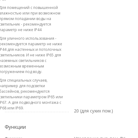
Для помещений с повышенной
влажностью или при возможном
прямом попадании воды на
светильник - рекомендуется
параметр не ниже IP44
Для уличного использования -
рекомендуется параметр не ниже
IP44 для настенных и потолочных
светильников. И не ниже IP65 для
наземных светильников с
возможным временным
погружением под воду.
Для специальных случаев,
например для подсветки
бассейнов, рекомендуются
светильники параметром IP65 или
IP67. А для подводного монтажа с
IP68 или IP69.
20 (для сухих пом.)
Функции