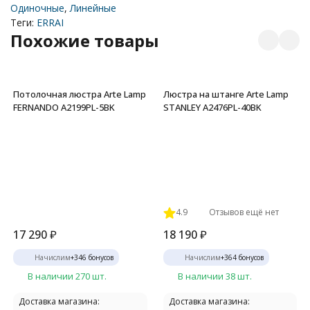
Одиночные
,
Линейные
Теги:
ERRAI
Похожие товары
Потолочная люстра Arte Lamp
Люстра на штанге Arte Lamp
FERNANDO A2199PL-5BK
STANLEY A2476PL-40BK
4.9
Отзывов ещё нет
17 290
₽
18 190
₽
Начислим
+
346
бонусов
Начислим
+
364
бонусов
В наличии 270 шт.
В наличии 38 шт.
Доставка магазина:
Доставка магазина: