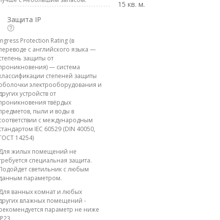
15 кв. м.
Защита IP
Ingress Protection Rating (в
переводе с английского языка —
степень защиты от
проникновения) — система
классификации степеней защиты
оболочки электрооборудования и
других устройств от
проникновения твёрдых
предметов, пыли и воды в
соответствии с международным
стандартом IEC 60529 (DIN 40050,
ГОСТ 14254)
Для жилых помещений не
требуется специальная защита.
Подойдет светильник с любым
данным параметром.
Для ванных комнат и любых
других влажных помещений -
рекомендуется параметр не ниже
IP23