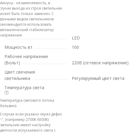
Минусы - незаменяемость, в
случае выхода из строя светильник
может быть только заменен. С
данными видом светильников
рекомендуется использовать
автоматический стабилизатор
напряжения.
LED
Мощность вт
100
Рабочее напряжение
(Вольт)
220В (сетевое напряжение)
Цвет свечения
светильника
Регулируемый цвет света
Температура света
Температура светового потока
(Кельвин).
В случае если указано через дефис
"-", (например 2700К-6500К)
светильник имеет настройку
цветности испускаемого света с