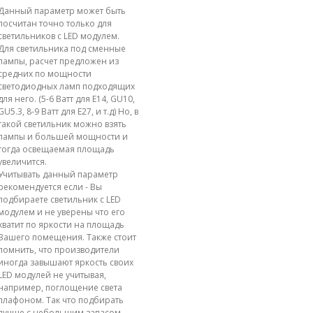
Данный параметр может быть
посчитан точно только для
светильников с LED модулем.
Для светильника под сменные
лампы, расчет предложен из
средних по мощности
светодиодных ламп подходящих
для него. (5-6 Ватт для E14, GU10,
GU5.3, 8-9 Ватт для E27, и т.д) Но, в
такой светильник можно взять
лампы и большей мощности и
тогда освещаемая площадь
увеличится.
Учитывать данный параметр
рекомендуется если - Вы
подбираете светильник с LED
модулем и не уверены что его
хватит по яркости на площадь
Вашего помещения. Также стоит
помнить, что производители
иногда завышают яркость своих
LED модулей не учитывая,
например, поглощение света
плафоном. Так что подбирать
лучше с небольшим запасом.