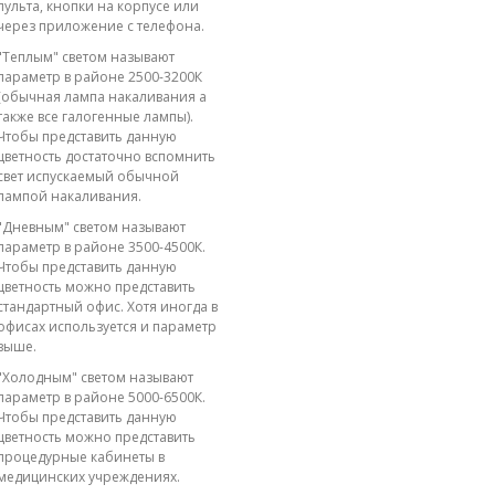
пульта, кнопки на корпусе или
через приложение с телефона.
"Теплым" светом называют
параметр в районе 2500-3200К
(обычная лампа накаливания а
также все галогенные лампы).
Чтобы представить данную
цветность достаточно вспомнить
свет испускаемый обычной
лампой накаливания.
"Дневным" светом называют
параметр в районе 3500-4500К.
Чтобы представить данную
цветность можно представить
стандартный офис. Хотя иногда в
офисах используется и параметр
выше.
"Холодным" светом называют
параметр в районе 5000-6500К.
Чтобы представить данную
цветность можно представить
процедурные кабинеты в
медицинских учреждениях.