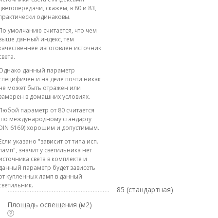
цветопередачи, скажем, в 80 и 83,
практически одинаковы.
По умолчанию считается, что чем
выше данный индекс, тем
качественнее изготовлен источник
света.
Однако данный параметр
специфичен и на деле почти никак
не может быть отражен или
замерен в домашних условиях.
Любой параметр от 80 считается
(по международному стандарту
DIN 6169) хорошим и допустимым.
Если указано "зависит от типа исп.
ламп", значит у светильника нет
источника света в комплекте и
данный параметр будет зависеть
от купленных ламп в данный
светильник.
85 (стандартная)
Площадь освещения (м2)