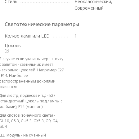
Стиль
Неоклассический,
Современный
Светотехнические параметры
Кол-во ламп или LED
1
Цоколь
В случае если указаны через точку
с запятой - светильник имеет
несколько цоколей. Например E27
; E14. Наиболее
распространенным цоколями
являются:
Для люстр, подвесов и т.д - E27
(стандартный цоколь под лампы с
колбами), E14 (миньон)
Для спотов (точечного света) -
GU10, G5.3, GU5.3, GX5.3, G9, G4,
GU4
LED модуль - не сменный