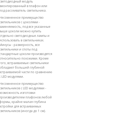
светодиодный модуль
вмонтированный в плафон или
под рассеиватель светильника.
Несомненное преимущество
светильников с цоколями -
заменяемость, под все указанные
выше цоколи можно купить
отдельно светодиодные лампы и
использовать в светильниках.
Минусы - размерность, все
светильники и споты под
стандартные цоколи производятся
относительно похожими. Кроме
того, встраиваемые светильники
обладают большей глубиной
встраиваемой части по сравнению
с LED модулями.
Несомненное преимущество
светильников с LED модулями -
возможность изготовки
производителем плафонов любой
формы, крайне малая глубина
встройки для встраиваемых
светильников (иногда до 1 см).