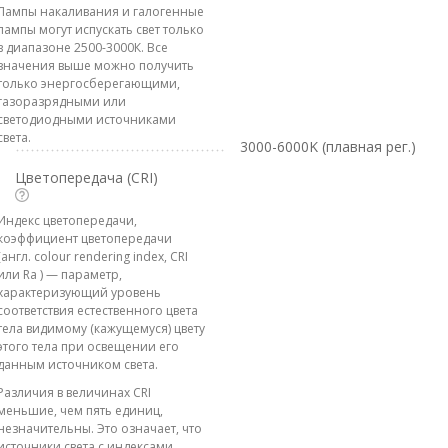
Лампы накаливания и галогенные
лампы могут испускать свет только
в диапазоне 2500-3000К. Все
значения выше можно получить
только энергосберегающими,
газоразрядными или
светодиодными источниками
света.
3000-6000K (плавная рег.)
Цветопередача (CRI)
Индекс цветопередачи,
коэффициент цветопередачи
(англ. colour rendering index, CRI
или Ra ) — параметр,
характеризующий уровень
соответствия естественного цвета
тела видимому (кажущемуся) цвету
этого тела при освещении его
данным источником света.
Различия в величинах CRI
меньшие, чем пять единиц,
незначительны. Это означает, что
источники света с индексами