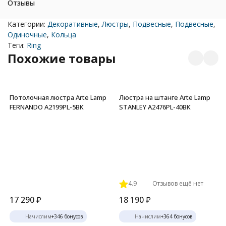
Отзывы
Категории:
Декоративные
,
Люстры
,
Подвесные
,
Подвесные
,
Одиночные
,
Кольца
Теги:
Ring
Похожие товары
Потолочная люстра Arte Lamp
Люстра на штанге Arte Lamp
FERNANDO A2199PL-5BK
STANLEY A2476PL-40BK
4.9
Отзывов ещё нет
17 290
₽
18 190
₽
Начислим
+
346
бонусов
Начислим
+
364
бонусов