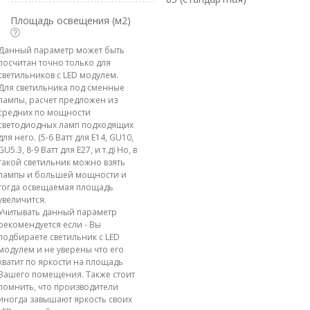
Площадь освещения (м2)
Данный параметр может быть
посчитан точно только для
светильников с LED модулем.
Для светильника под сменные
лампы, расчет предложен из
средних по мощности
светодиодных ламп подходящих
для него. (5-6 Ватт для E14, GU10,
GU5.3, 8-9 Ватт для E27, и т.д) Но, в
такой светильник можно взять
лампы и большей мощности и
тогда освещаемая площадь
увеличится.
Учитывать данный параметр
рекомендуется если - Вы
подбираете светильник с LED
модулем и не уверены что его
хватит по яркости на площадь
Вашего помещения. Также стоит
помнить, что производители
иногда завышают яркость своих