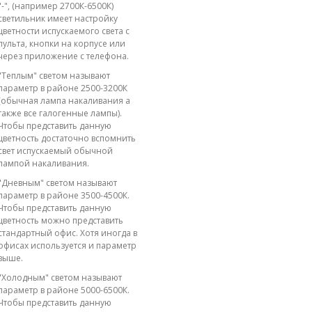
"-", (например 2700К-6500К)
светильник имеет настройку
цветности испускаемого света с
пульта, кнопки на корпусе или
через приложение с телефона.
"Теплым" светом называют
параметр в районе 2500-3200К
(обычная лампа накаливания а
также все галогенные лампы).
Чтобы представить данную
цветность достаточно вспомнить
свет испускаемый обычной
лампой накаливания.
"Дневным" светом называют
параметр в районе 3500-4500К.
Чтобы представить данную
цветность можно представить
стандартный офис. Хотя иногда в
офисах используется и параметр
выше.
"Холодным" светом называют
параметр в районе 5000-6500К.
Чтобы представить данную