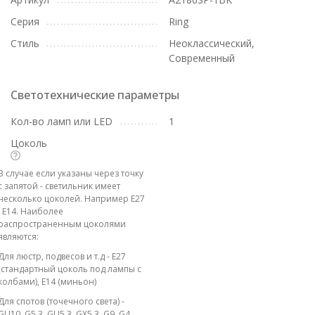
Серия
Ring
Стиль
Неоклассический,
Современный
Светотехнические параметры
Кол-во ламп или LED
1
Цоколь
В случае если указаны через точку
с запятой - светильник имеет
несколько цоколей. Например E27
; E14. Наиболее
распространенным цоколями
являются:
Для люстр, подвесов и т.д - E27
(стандартный цоколь под лампы с
колбами), E14 (миньон)
Для спотов (точечного света) -
GU10, G5.3, GU5.3, GX5.3, G9, G4,