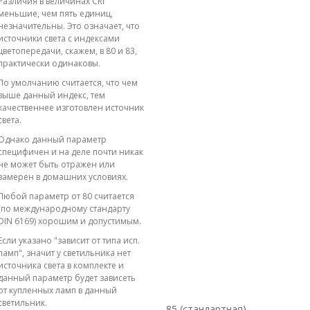
Различия в величинах CRI
меньшие, чем пять единиц,
незначительны. Это означает, что
источники света с индексами
цветопередачи, скажем, в 80 и 83,
практически одинаковы.
По умолчанию считается, что чем
выше данный индекс, тем
качественнее изготовлен источник
света.
Однако данный параметр
специфичен и на деле почти никак
не может быть отражен или
замерен в домашних условиях.
Любой параметр от 80 считается
(по международному стандарту
DIN 6169) хорошим и допустимым.
Если указано "зависит от типа исп.
ламп", значит у светильника нет
источника света в комплекте и
данный параметр будет зависеть
от купленных ламп в данный
светильник.
85 (стандартная)