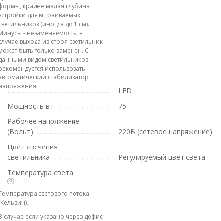
формы, крайне малая глубина
встройки для встраиваемых
светильников (иногда до 1 см).
Минусы - незаменяемость, в
случае выхода из строя светильник
может быть только заменен. С
данными видом светильников
рекомендуется использовать
автоматический стабилизатор
напряжения.
LED
Мощность вт
75
Рабочее напряжение
(Вольт)
220В (сетевое напряжение)
Цвет свечения
светильника
Регулируемый цвет света
Температура света
Температура светового потока
(Кельвин).
В случае если указано через дефис