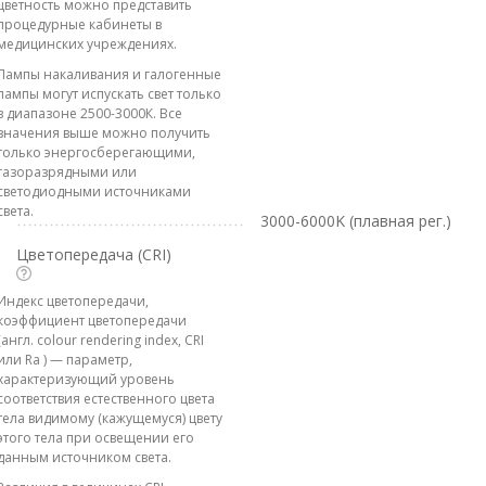
цветность можно представить
процедурные кабинеты в
медицинских учреждениях.
Лампы накаливания и галогенные
лампы могут испускать свет только
в диапазоне 2500-3000К. Все
значения выше можно получить
только энергосберегающими,
газоразрядными или
светодиодными источниками
света.
3000-6000K (плавная рег.)
Цветопередача (CRI)
Индекс цветопередачи,
коэффициент цветопередачи
(англ. colour rendering index, CRI
или Ra ) — параметр,
характеризующий уровень
соответствия естественного цвета
тела видимому (кажущемуся) цвету
этого тела при освещении его
данным источником света.