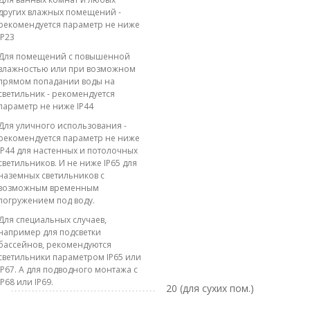
других влажных помещений -
рекомендуется параметр не ниже
IP23
Для помещений с повышенной
влажностью или при возможном
прямом попадании воды на
светильник - рекомендуется
параметр не ниже IP44
Для уличного использования -
рекомендуется параметр не ниже
IP44 для настенных и потолочных
светильников. И не ниже IP65 для
наземных светильников с
возможным временным
погружением под воду.
Для специальных случаев,
например для подсветки
бассейнов, рекомендуются
светильники параметром IP65 или
IP67. А для подводного монтажа с
IP68 или IP69.
20 (для сухих пом.)