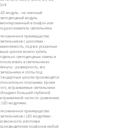
GU4
LED модуль - не сменный
светодиодный модуль
вмонтированный в плафон или
под рассеиватель светильника.
Несомненное преимущество
светильников с цоколями -
заменяемость, под все указанные
выше цоколи можно купить
отдельно светодиодные лампы и
использовать в светильниках.
Минусы - размерность, все
светильники и споты под
стандартные цоколи производятся
относительно похожими. Кроме
того, встраиваемые светильники
обладают большей глубиной
встраиваемой части по сравнению
с LED модулями.
Несомненное преимущество
светильников с LED модулями -
возможность изготовки
производителем плафонов любой