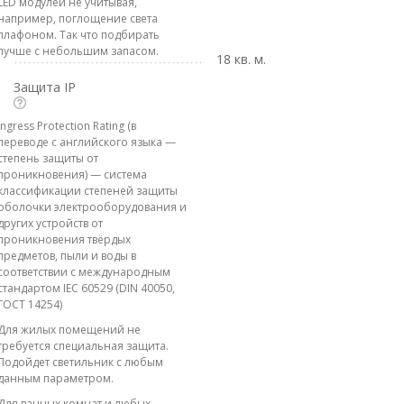
LED модулей не учитывая,
например, поглощение света
плафоном. Так что подбирать
лучше с небольшим запасом.
18 кв. м.
Защита IP
Ingress Protection Rating (в
переводе с английского языка —
степень защиты от
проникновения) — система
классификации степеней защиты
оболочки электрооборудования и
других устройств от
проникновения твёрдых
предметов, пыли и воды в
соответствии с международным
стандартом IEC 60529 (DIN 40050,
ГОСТ 14254)
Для жилых помещений не
требуется специальная защита.
Подойдет светильник с любым
данным параметром.
Для ванных комнат и любых