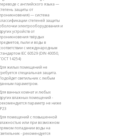
переводе с английского языка —
степень защиты от
проникновения) — система
классификации степеней защиты
оболочки электрооборудования и
других устройств от
проникновения твёрдых
предметов, пыли и воды в
соответствии с международным
стандартом IEC 60529 (DIN 40050,
ГОСТ 14254)
Для жилых помещений не
требуется специальная защита.
Подойдет светильник с любым
данным параметром.
Для ванных комнат и любых
других влажных помещений -
рекомендуется параметр не ниже
IP23
Для помещений с повышенной
влажностью или при возможном
прямом попадании воды на
светильник - рекомендуется