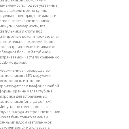
светильников с цоколями -
заменяемость, под все указанные
выше цоколи можно купить
отдельно светодиодные лампы и
использовать в светильниках.
Минусы - размерность, все
светильники и споты под
стандартные цоколи производятся
относительно похожими. Кроме
того, встраиваемые светильники
обладают большей глубиной
встраиваемой части по сравнению
с LED модулями.
Несомненное преимущество
светильников с LED модулями -
возможность изготовки
производителем плафонов любой
формы, крайне малая глубина
встройки для встраиваемых
светильников (иногда до 1 см).
Минусы - незаменяемость, в
случае выхода из строя светильник
может быть только заменен. С
данными видом светильников
рекомендуется использовать