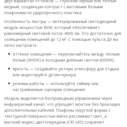
двух вариантах оттенков — глубокий черный или теплый
медный, создающая контраст с матовыми белыми
плафонами из ударопрочного пластика.
Особенность люстры — интегрированный светодиодный
модуль мощностью 80W, который обеспечивает
равномерный световой поток 4000 лм. Это достаточно для
освещения помещений до 12 м². С помощью пульта ДУ вы
легко настроите:
оттенок освещения — переключайтесь между теплым
белым (3000K) и холодным дневным светом (6000K);
яркость — создавайте уютную атмосферу для отдыха
или акцентируйте детинтерьера;
режимы работы — используйте таймер или
настраиваемые сценарии освещения.
Модель выделяется беспроводным управлением через
инфракрасный канал, что упрощает монтаж без прокладки
дополнительных кабелей. Плафоны округлой формы с
текстурной поверхностью мягко рассеивают свет, а
высокий индекс цветопередачи (CRI ≥85) сохраняет