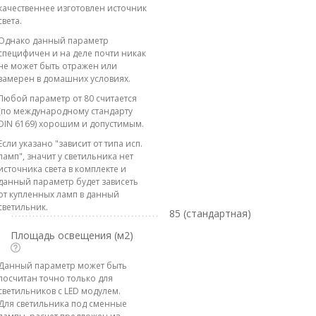
качественнее изготовлен источник
света.
Однако данный параметр
специфичен и на деле почти никак
не может быть отражен или
замерен в домашних условиях.
Любой параметр от 80 считается
(по международному стандарту
DIN 6169) хорошим и допустимым.
Если указано "зависит от типа исп.
ламп", значит у светильника нет
источника света в комплекте и
данный параметр будет зависеть
от купленных ламп в данный
светильник.
85 (стандартная)
Площадь освещения (м2)
Данный параметр может быть
посчитан точно только для
светильников с LED модулем.
Для светильника под сменные