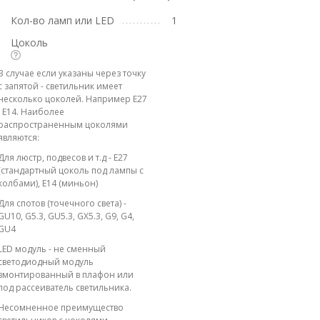
Кол-во ламп или LED
1
Цоколь
В случае если указаны через точку
с запятой - светильник имеет
несколько цоколей. Например E27
; E14. Наиболее
распространенным цоколями
являются:
Для люстр, подвесов и т.д - E27
(стандартный цоколь под лампы с
колбами), E14 (миньон)
Для спотов (точечного света) -
GU10, G5.3, GU5.3, GX5.3, G9, G4,
GU4
LED модуль - не сменный
светодиодный модуль
вмонтированный в плафон или
под рассеиватель светильника.
Несомненное преимущество