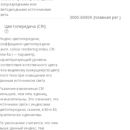
газоразрядными или
светодиодными источниками
света.
3000-6000K (плавная рег.)
Цветопередача (CRI)
Индекс цветопередачи,
коэффициент цветопередачи
(англ. colour rendering index, CRI
или Ra ) — параметр,
характеризующий уровень
соответствия естественного цвета
тела видимому (кажущемуся) цвету
этого тела при освещении его
данным источником света.
Различия в величинах CRI
меньшие, чем пять единиц,
незначительны. Это означает, что
источники света с индексами
цветопередачи, скажем, в 80 и 83,
практически одинаковы.
По умолчанию считается, что чем
выше данный индекс, тем