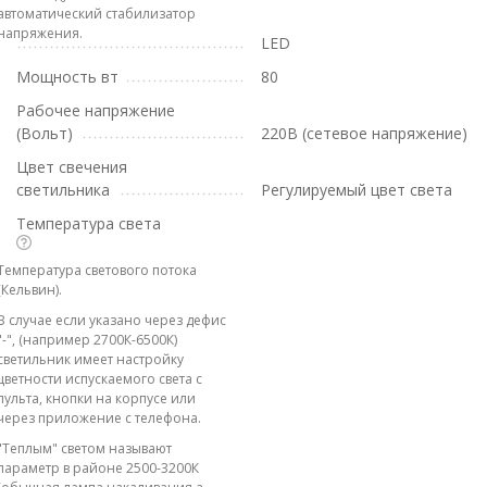
автоматический стабилизатор
напряжения.
LED
Мощность вт
80
Рабочее напряжение
(Вольт)
220В (сетевое напряжение)
Цвет свечения
светильника
Регулируемый цвет света
Температура света
Температура светового потока
(Кельвин).
В случае если указано через дефис
"-", (например 2700К-6500К)
светильник имеет настройку
цветности испускаемого света с
пульта, кнопки на корпусе или
через приложение с телефона.
"Теплым" светом называют
параметр в районе 2500-3200К