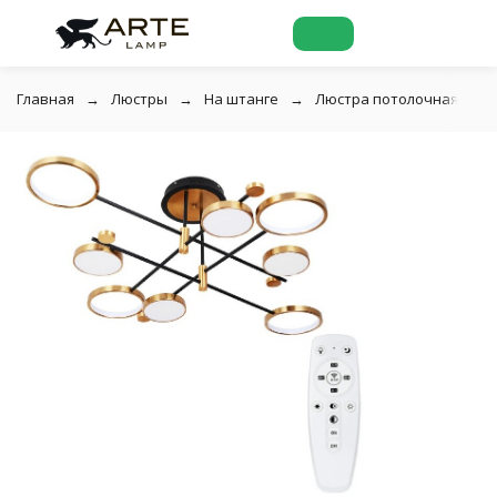
Главная
Люстры
На штанге
Люстра потолочная Arte 