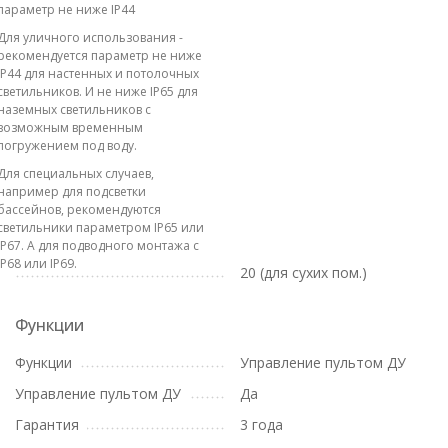
параметр не ниже IP44
Для уличного использования -
рекомендуется параметр не ниже
IP44 для настенных и потолочных
светильников. И не ниже IP65 для
наземных светильников с
возможным временным
погружением под воду.
Для специальных случаев,
например для подсветки
бассейнов, рекомендуются
светильники параметром IP65 или
IP67. А для подводного монтажа с
IP68 или IP69.
20 (для сухих пом.)
Функции
Функции
Управление пультом ДУ
Управление пультом ДУ
Да
Гарантия
3 года