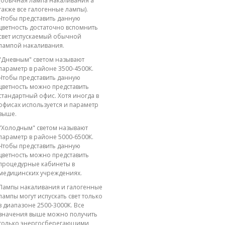
(обычная лампа накаливания а
также все галогенные лампы).
Чтобы представить данную
цветность достаточно вспомнить
свет испускаемый обычной
лампой накаливания.
"Дневным" светом называют
параметр в районе 3500-4500К.
Чтобы представить данную
цветность можно представить
стандартный офис. Хотя иногда в
офисах используется и параметр
выше.
"Холодным" светом называют
параметр в районе 5000-6500К.
Чтобы представить данную
цветность можно представить
процедурные кабинеты в
медицинских учреждениях.
Лампы накаливания и галогенные
лампы могут испускать свет только
в диапазоне 2500-3000К. Все
значения выше можно получить
только энергосберегающими,