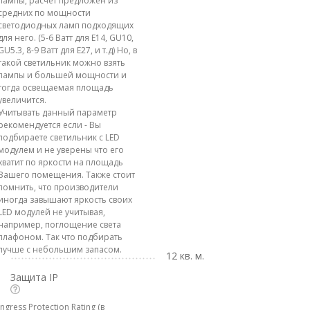
лампы, расчет предложен из
средних по мощности
светодиодных ламп подходящих
для него. (5-6 Ватт для E14, GU10,
GU5.3, 8-9 Ватт для E27, и т.д) Но, в
такой светильник можно взять
лампы и большей мощности и
тогда освещаемая площадь
увеличится.
Учитывать данный параметр
рекомендуется если - Вы
подбираете светильник с LED
модулем и не уверены что его
хватит по яркости на площадь
Вашего помещения. Также стоит
помнить, что производители
иногда завышают яркость своих
LED модулей не учитывая,
например, поглощение света
плафоном. Так что подбирать
лучше с небольшим запасом.
12 кв. м.
Защита IP
Ingress Protection Rating (в