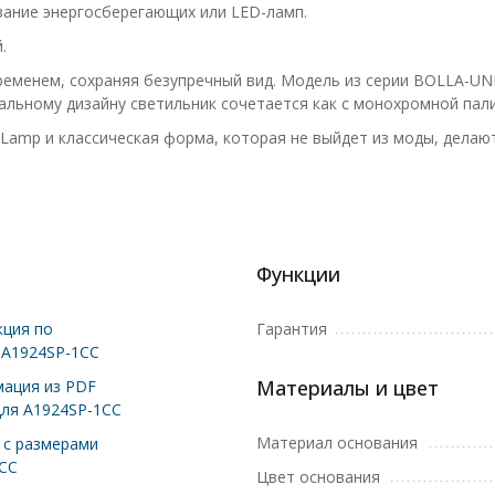
ание энергосберегающих или LED-ламп.
.
еменем, сохраняя безупречный вид. Модель из серии BOLLA-UNI
альному дизайну светильник сочетается как с монохромной пали
 Lamp и классическая форма, которая не выйдет из моды, делаю
Функции
ция по
Гарантия
 A1924SP-1CC
Материалы и цвет
ация из PDF
для A1924SP-1CC
Материал основания
с размерами
CC
Цвет основания