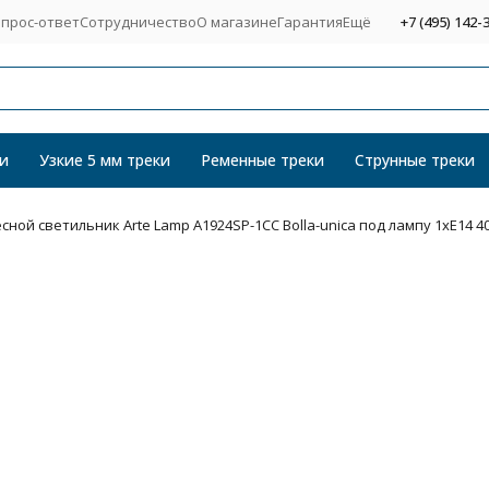
прос-ответ
Сотрудничество
О магазине
Гарантия
Ещё
+7 (495) 142-
и
Узкие 5 мм треки
Ременные треки
Струнные треки
сной светильник Arte Lamp A1924SP-1CC Bolla-unica под лампу 1xE14 4