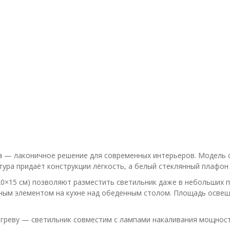
ca — лаконичное решение для современных интерьеров. Модель 
ра придаёт конструкции лёгкость, а белый стеклянный плафон 
20×15 см) позволяют разместить светильник даже в небольших 
тным элементом на кухне над обеденным столом. Площадь освещ
агреву — светильник совместим с лампами накаливания мощност