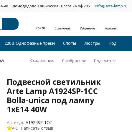
34-40
Домодедово Каширское Шоссе 7А оф 205
info@arte-lamp.ru
Войти
Сравнение
Избранное
Корзина
220В Однофазные треки
Споты
Люстры
Подвесные
К сравнению
В избранное
Поделиться
0W
Подвесной светильник
Arte Lamp A1924SP-1CC
Bolla-unica под лампу
1xE14 40W
Артикул:
A1924SP-1CC
4.6
Написать отзыв