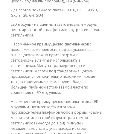
цоколь под лампы с колбами), E14 (миньон)
Для спотов (точечного света) - GU10, G5.3, GU5.3,
GX5.3, G9, G4, GU4
LED модуль - не сменный светодиодный модуль
вмонтированный в плафон или под рассеиватель
светильника.
Несомненное преимущество светильников с
цоколями - заменяемость, под все указанные
выше цоколи можно купить отдельно
светодиодные лампы и использовать в
светильниках. Минусы - размерность, все
светильники и споты под стандартные цоколи
производятся относительно похожими. Кроме
того, встраиваемые светильники обладают
большей глубиной встраиваемой части по
сравнению с LED модулями.
Несомненное преимущество светильников с LED
модулями - возможность изготовки
производителем плафонов любой формы, крайне
малая глубина встройки для встраиваемых
светильников (иногда до 1 см). Минусы -
незаменяемость, в случае выхода из строя
светильник может быть только заменен. С