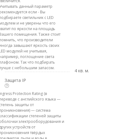
увеличится.
Учитывать данный параметр
рекомендуется если - Вы
подбираете светильник с LED
модулем и не уверены что его
хватит по яркости на площадь
Вашего помещения. Также стоит
помнить, что производители
иногда завышают яркость своих
LED модулей не учитывая,
например, поглощение света
плафоном. Так что подбирать
лучше с небольшим запасом.
4 кв. м.
Защита IP
Ingress Protection Rating (в
переводе с английского языка —
степень защиты от
проникновения) — система
классификации степеней защиты
оболочки электрооборудования и
других устройств от
проникновения твёрдых
предметов, пыли и воды в