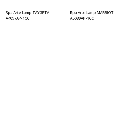
Бра Arte Lamp TAYGETA
Бра Arte Lamp MARRIOT
A4097AP-1CC
A5039AP-1CC