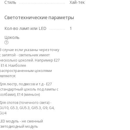
Стиль
Хай-тек
Светотехнические параметры
Кол-во ламп или LED
1
Цоколь
В случае если указаны через точку
с запятой - светильник имеет
несколько цоколей. Например E27
; E14. Наиболее
распространенным цоколями
являются:
Для люстр, подвесов и т.д - E27
(стандартный цоколь под лампы с
колбами), E14 (миньон)
Для спотов (точечного света) -
GU10, G5.3, GU5.3, GX5.3, G9, G4,
GU4
LED модуль - не сменный
светодиодный модуль