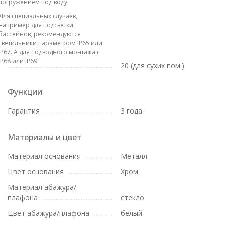
погружением под воду.
Для специальных случаев,
например для подсветки
бассейнов, рекомендуются
светильники параметром IP65 или
IP67. А для подводного монтажа с
IP68 или IP69.
20 (для сухих пом.)
Функции
Гарантия
3 года
Материалы и цвет
Материал основания
Металл
Цвет основания
Хром
Материал абажура/
плафона
стекло
Цвет абажура/плафона
белый