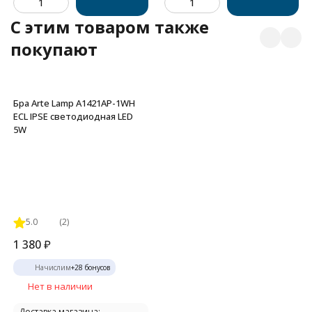
C этим товаром также
покупают
Бра Arte Lamp A1421AP-1WH
ECL IPSE светодиодная LED
5W
5.0
(2)
1 380
₽
Начислим
+
28
бонусов
Нет в наличии
Доставка магазина: