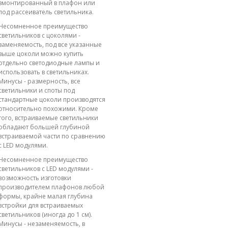
вмонтированный в плафон или
под рассеиватель светильника.
Несомненное преимущество
светильников с цоколями -
заменяемость, под все указанные
выше цоколи можно купить
отдельно светодиодные лампы и
использовать в светильниках.
Минусы - размерность, все
светильники и споты под
стандартные цоколи производятся
относительно похожими. Кроме
того, встраиваемые светильники
обладают большей глубиной
встраиваемой части по сравнению
с LED модулями.
Несомненное преимущество
светильников с LED модулями -
возможность изготовки
производителем плафонов любой
формы, крайне малая глубина
встройки для встраиваемых
светильников (иногда до 1 см).
Минусы - незаменяемость, в