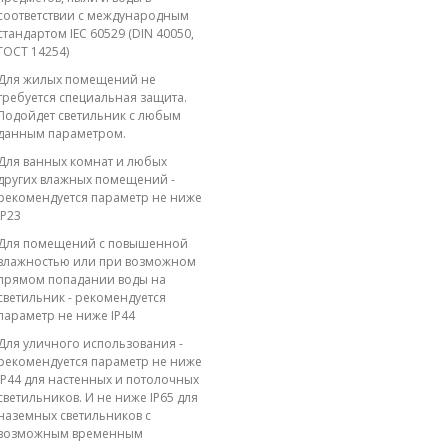
соответствии с международным
стандартом IEC 60529 (DIN 40050,
ГОСТ 14254)
Для жилых помещений не
требуется специальная защита.
Подойдет светильник с любым
данным параметром.
Для ванных комнат и любых
других влажных помещений -
рекомендуется параметр не ниже
IP23
Для помещений с повышенной
влажностью или при возможном
прямом попадании воды на
светильник - рекомендуется
параметр не ниже IP44
Для уличного использования -
рекомендуется параметр не ниже
IP44 для настенных и потолочных
светильников. И не ниже IP65 для
наземных светильников с
возможным временным