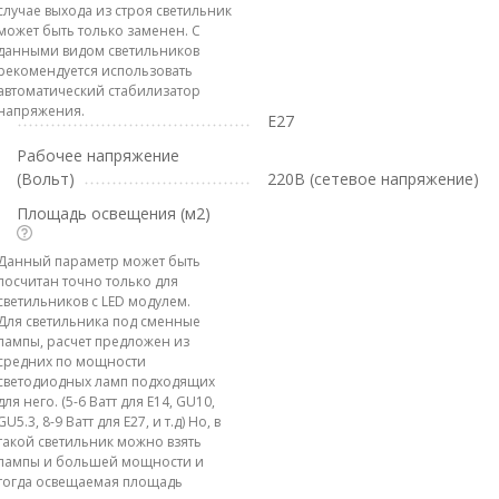
случае выхода из строя светильник
может быть только заменен. С
данными видом светильников
рекомендуется использовать
автоматический стабилизатор
напряжения.
E27
Рабочее напряжение
(Вольт)
220В (сетевое напряжение)
Площадь освещения (м2)
Данный параметр может быть
посчитан точно только для
светильников с LED модулем.
Для светильника под сменные
лампы, расчет предложен из
средних по мощности
светодиодных ламп подходящих
для него. (5-6 Ватт для E14, GU10,
GU5.3, 8-9 Ватт для E27, и т.д) Но, в
такой светильник можно взять
лампы и большей мощности и
тогда освещаемая площадь