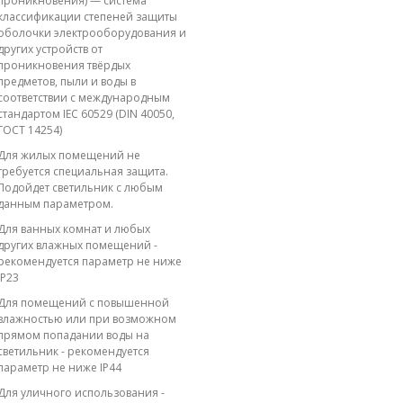
проникновения) — система
классификации степеней защиты
оболочки электрооборудования и
других устройств от
проникновения твёрдых
предметов, пыли и воды в
соответствии с международным
стандартом IEC 60529 (DIN 40050,
ГОСТ 14254)
Для жилых помещений не
требуется специальная защита.
Подойдет светильник с любым
данным параметром.
Для ванных комнат и любых
других влажных помещений -
рекомендуется параметр не ниже
IP23
Для помещений с повышенной
влажностью или при возможном
прямом попадании воды на
светильник - рекомендуется
параметр не ниже IP44
Для уличного использования -