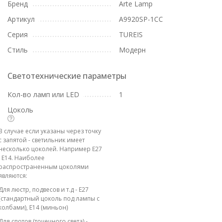
Бренд
Arte Lamp
Артикул
A9920SP-1CC
Серия
TUREIS
Стиль
Модерн
Светотехнические параметры
Кол-во ламп или LED
1
Цоколь
В случае если указаны через точку
с запятой - светильник имеет
несколько цоколей. Например E27
; E14. Наиболее
распространенным цоколями
являются:
Для люстр, подвесов и т.д - E27
(стандартный цоколь под лампы с
колбами), E14 (миньон)
Для спотов (точечного света) -