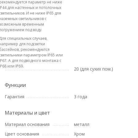
рекомендуется параметр не ниже
IP44 для настенных и потолочных
светильников. И не ниже IP65 для
наземных светильников с
возможным временным
погружением под воду.
Для специальных случаев,
например для подсветки
бассейнов, рекомендуются
светильники параметром IP65 или
IP67. А для подводного монтажа с
IP68 или IP69.
20 (для сухих пом.)
Функции
Гарантия
3 года
Материалы и цвет
Материал основания
металл
Цвет основания
Хром