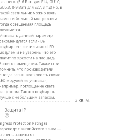
для него. (5-6 Ватт для E14, GU10,
GU5.3, 8-9 Ватт для E27, и т.д) Но, в
такой светильник можно взять
лампы и большей мощности и
тогда освещаемая площадь
увеличится.
Учитывать данный параметр
рекомендуется если - Вы
подбираете светильник с LED
модулем и не уверены что его
хватит по яркости на площадь
Вашего помещения. Также стоит
помнить, что производители
иногда завышают яркость своих
LED модулей не учитывая,
например, поглощение света
плафоном. Так что подбирать
лучше с небольшим запасом.
3 кв. м.
Защита IP
Ingress Protection Rating (в
переводе с английского языка —
степень защиты от