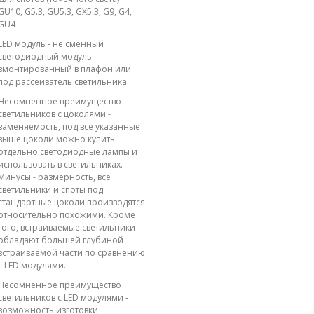
GU10, G5.3, GU5.3, GX5.3, G9, G4,
GU4
LED модуль - не сменный
светодиодный модуль
вмонтированный в плафон или
под рассеиватель светильника.
Несомненное преимущество
светильников с цоколями -
заменяемость, под все указанные
выше цоколи можно купить
отдельно светодиодные лампы и
использовать в светильниках.
Минусы - размерность, все
светильники и споты под
стандартные цоколи производятся
относительно похожими. Кроме
того, встраиваемые светильники
обладают большей глубиной
встраиваемой части по сравнению
с LED модулями.
Несомненное преимущество
светильников с LED модулями -
возможность изготовки