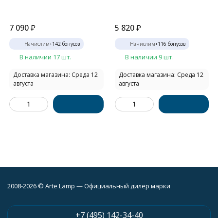
7 090
₽
5 820
₽
Начислим
+
142
бонусов
Начислим
+
116
бонусов
В наличии 17 шт.
В наличии 9 шт.
Доставка магазина: Среда 12
Доставка магазина: Среда 12
августа
августа
2008-2026 © Arte Lamp — Официальный дилер марки
+7 (495) 142-34-40