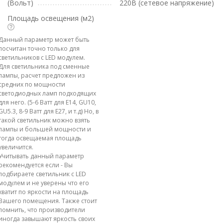
(Вольт)
220В (сетевое напряжение)
Площадь освещения (м2)
Данный параметр может быть
посчитан точно только для
светильников с LED модулем.
Для светильника под сменные
лампы, расчет предложен из
средних по мощности
светодиодных ламп подходящих
для него. (5-6 Ватт для E14, GU10,
GU5.3, 8-9 Ватт для E27, и т.д) Но, в
такой светильник можно взять
лампы и большей мощности и
тогда освещаемая площадь
увеличится.
Учитывать данный параметр
рекомендуется если - Вы
подбираете светильник с LED
модулем и не уверены что его
хватит по яркости на площадь
Вашего помещения. Также стоит
помнить, что производители
иногда завышают яркость своих