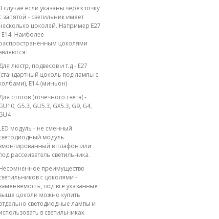
В случае если указаны через точку
с запятой - светильник имеет
несколько цоколей. Например E27
; E14. Наиболее
распространенным цоколями
являются:
Для люстр, подвесов и т.д - E27
(стандартный цоколь под лампы с
колбами), E14 (миньон)
Для спотов (точечного света) -
GU10, G5.3, GU5.3, GX5.3, G9, G4,
GU4
LED модуль - не сменный
светодиодный модуль
вмонтированный в плафон или
под рассеиватель светильника.
Несомненное преимущество
светильников с цоколями -
заменяемость, под все указанные
выше цоколи можно купить
отдельно светодиодные лампы и
использовать в светильниках.