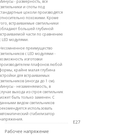
Минусы - размерность, все
светильники и споты под
стандартные цоколи производятся
относительно похожими. Кроме
того, встраиваемые светильники
обладают большей глубиной
встраиваемой части по сравнению
с LED модулями.
Несомненное преимущество
светильников с LED модулями -
возможность изготовки
производителем плафонов любой
формы, крайне малая глубина
встройки для встраиваемых
светильников (иногда до 1 см).
Минусы - незаменяемость, в
случае выхода из строя светильник
может быть только заменен. С
данными видом светильников
рекомендуется использовать
автоматический стабилизатор
напряжения.
E27
Рабочее напряжение