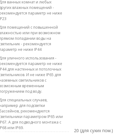
Для ванных комнат и любых
других влажных помещений -
рекомендуется параметр не ниже
IP23
Для помещений с повышенной
влажностью или при возможном
прямом попадании воды на
светильник - рекомендуется
параметр не ниже IP44
Для уличного использования -
рекомендуется параметр не ниже
IP44 для настенных и потолочных
светильников. И не ниже IP65 для
наземных светильников с
возможным временным
погружением под воду.
Для специальных случаев,
например для подсветки
бассейнов, рекомендуются
светильники параметром IP65 или
IP67. А для подводного монтажа с
IP68 или IP69.
20 (для сухих пом.)