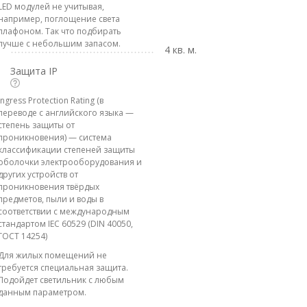
LED модулей не учитывая,
например, поглощение света
плафоном. Так что подбирать
лучше с небольшим запасом.
4 кв. м.
Защита IP
Ingress Protection Rating (в
переводе с английского языка —
степень защиты от
проникновения) — система
классификации степеней защиты
оболочки электрооборудования и
других устройств от
проникновения твёрдых
предметов, пыли и воды в
соответствии с международным
стандартом IEC 60529 (DIN 40050,
ГОСТ 14254)
Для жилых помещений не
требуется специальная защита.
Подойдет светильник с любым
данным параметром.