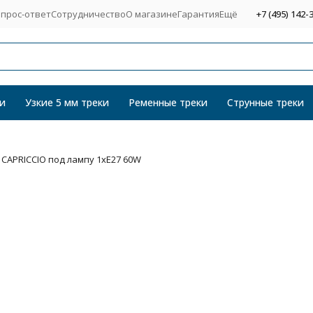
прос-ответ
Сотрудничество
О магазине
Гарантия
Ещё
+7 (495) 142-
и
Узкие 5 мм треки
Ременные треки
Струнные треки
 CAPRICCIO под лампу 1xE27 60W