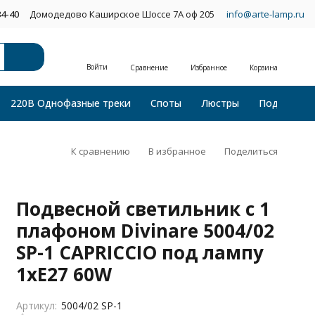
34-40
Домодедово Каширское Шоссе 7А оф 205
info@arte-lamp.ru
Войти
Сравнение
Избранное
Корзина
220В Однофазные треки
Споты
Люстры
Подвесные
К сравнению
В избранное
Поделиться
Подвесной светильник с 1
плафоном Divinare 5004/02
SP-1 CAPRICCIO под лампу
1xE27 60W
Артикул:
5004/02 SP-1