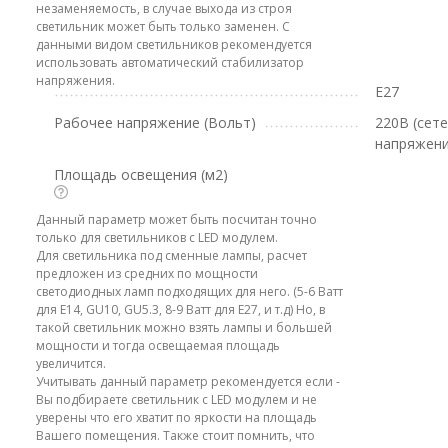
незаменяемость, в случае выхода из строя
светильник может быть только заменен. С
данными видом светильников рекомендуется
использовать автоматический стабилизатор
напряжения.
E27
Рабочее напряжение (Вольт)
220В (сет
напряжени
Площадь освещения (м2)
Данный параметр может быть посчитан точно
только для светильников с LED модулем.
Для светильника под сменные лампы, расчет
предложен из средних по мощности
светодиодных ламп подходящих для него. (5-6 Ватт
для E14, GU10, GU5.3, 8-9 Ватт для E27, и т.д) Но, в
такой светильник можно взять лампы и большей
мощности и тогда освещаемая площадь
увеличится.
Учитывать данный параметр рекомендуется если -
Вы подбираете светильник с LED модулем и не
уверены что его хватит по яркости на площадь
Вашего помещения. Также стоит помнить, что