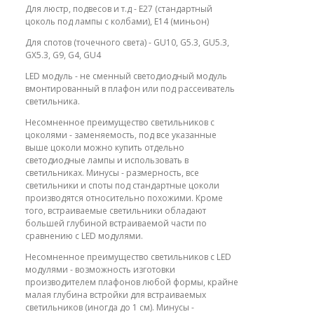
Для люстр, подвесов и т.д - E27 (стандартный
цоколь под лампы с колбами), E14 (миньон)
Для спотов (точечного света) - GU10, G5.3, GU5.3,
GX5.3, G9, G4, GU4
LED модуль - не сменный светодиодный модуль
вмонтированный в плафон или под рассеиватель
светильника.
Несомненное преимущество светильников с
цоколями - заменяемость, под все указанные
выше цоколи можно купить отдельно
светодиодные лампы и использовать в
светильниках. Минусы - размерность, все
светильники и споты под стандартные цоколи
производятся относительно похожими. Кроме
того, встраиваемые светильники обладают
большей глубиной встраиваемой части по
сравнению с LED модулями.
Несомненное преимущество светильников с LED
модулями - возможность изготовки
производителем плафонов любой формы, крайне
малая глубина встройки для встраиваемых
светильников (иногда до 1 см). Минусы -