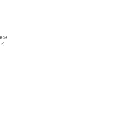
евое
е)