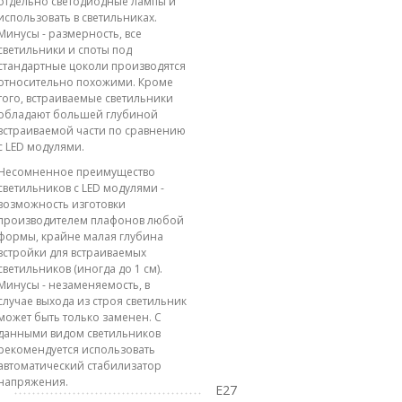
отдельно светодиодные лампы и
использовать в светильниках.
Минусы - размерность, все
светильники и споты под
стандартные цоколи производятся
относительно похожими. Кроме
того, встраиваемые светильники
обладают большей глубиной
встраиваемой части по сравнению
с LED модулями.
Несомненное преимущество
светильников с LED модулями -
возможность изготовки
производителем плафонов любой
формы, крайне малая глубина
встройки для встраиваемых
светильников (иногда до 1 см).
Минусы - незаменяемость, в
случае выхода из строя светильник
может быть только заменен. С
данными видом светильников
рекомендуется использовать
автоматический стабилизатор
напряжения.
E27