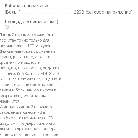
Рабочее напряжение
(Вольт)
220В (сетевое напряжение)
Площадь освещения (м2)
Данный параметр может быть
посчитан точно только для
светильников с LED модулем.
Для светильника под сменные
лампы, расчет предложен из
средних по мощности
светодиодных ламп подходящих
для него. (5-6 Ватт для E14, GU10,
GU5.3, 8-9 Ватт для E27, и т.д) Но, в
такой светильник можно взять
лампы и большей мощности и
тогда освещаемая площадь
увеличится.
Учитывать данный параметр
рекомендуется если - Вы
подбираете светильник с LED
модулем и не уверены что его
хватит по яркости на площадь
Вашего помещения. Также стоит