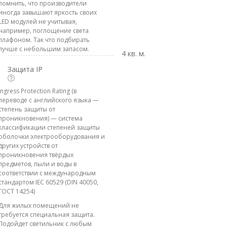
помнить, что производители
иногда завышают яркость своих
LED модулей не учитывая,
например, поглощение света
плафоном. Так что подбирать
лучше с небольшим запасом.
4 кв. м.
Защита IP
Ingress Protection Rating (в
переводе с английского языка —
степень защиты от
проникновения) — система
классификации степеней защиты
оболочки электрооборудования и
других устройств от
проникновения твёрдых
предметов, пыли и воды в
соответствии с международным
стандартом IEC 60529 (DIN 40050,
ГОСТ 14254)
Для жилых помещений не
требуется специальная защита.
Подойдет светильник с любым