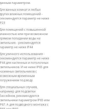
данным параметром.
Для ванных комнат и любых
других влажных помещений -
рекомендуется параметр не ниже
IP23
Для помещений с повышенной
влажностью или при возможном
прямом попадании воды на
светильник - рекомендуется
параметр не ниже IP44
Для уличного использования -
рекомендуется параметр не ниже
IP44 для настенных и потолочных
светильников. И не ниже IP65 для
наземных светильников с
возможным временным
погружением под воду.
Для специальных случаев,
например для подсветки
бассейнов, рекомендуются
светильники параметром IP65 или
IP67. А для подводного монтажа с
IP68 или IP69.