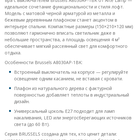
Бра с выключателем Brussels A8030AP-1BK от Arte Lamp —
идеальное сочетание функциональности и стиля лофт.
Модель с матовой черной арматурой из металла и
бежевым деревянным плафоном станет акцентом в
интерьере спальни. Компактные размеры (150×210×120 мм)
позволяют гармонично вписать светильник даже в
небольшие пространства, а площадь освещения 4 м²
обеспечивает мягкий рассеянный свет для комфортного
отдыха.
Особенности Brussels A8030AP-1BK:
Встроенный выключатель на корпусе — регулируйте
освещение одним касанием, не вставая с кровати.
Плафон из натурального дерева с фактурной
поверхностью добавляет теплоты в индустриальный
дизайн.
Универсальный цоколь E27 подходит для ламп
накаливания, LED или энергосберегающих источников
света (до 60 Вт).
Серия BRUSSELS создана для тех, кто ценит детали: