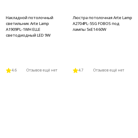
Накладной потолочный
Люстра потолочная Arte Lamp
светильник Arte Lamp
A2704PL-5SG FOBOS под
A1909PL-1WH ELLE
лампы 5xE14 60W
светодиодный LED 9W
4.6
Отзывов ещё нет
4.7
Отзывов ещё нет