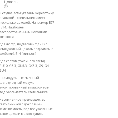
Цоколь
В случае если указаны через точку
с запятой - светильник имеет
несколько цоколей. Например E27
; E14. Наиболее
распространенным цоколями
являются:
Для люстр, подвесов и т.д - E27
(стандартный цоколь под лампы с
колбами), E14 (миньон)
Для спотов (точечного света) -
GU10, G5.3, GU5.3, GX5.3, G9, G4,
GU4
LED модуль - не сменный
светодиодный модуль
вмонтированный в плафон или
под рассеиватель светильника.
Несомненное преимущество
светильников с цоколями -
заменяемость, под все указанные
выше цоколи можно купить