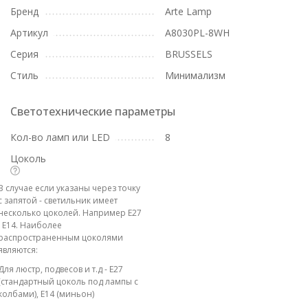
Бренд
Arte Lamp
Артикул
A8030PL-8WH
Серия
BRUSSELS
Стиль
Минимализм
Светотехнические параметры
Кол-во ламп или LED
8
Цоколь
В случае если указаны через точку
с запятой - светильник имеет
несколько цоколей. Например E27
; E14. Наиболее
распространенным цоколями
являются:
Для люстр, подвесов и т.д - E27
(стандартный цоколь под лампы с
колбами), E14 (миньон)