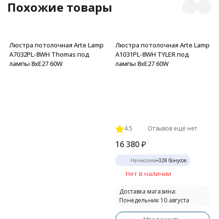
Похожие товары
Люстра потолочная Arte Lamp
Люстра потолочная Arte Lamp
A7032PL-8WH Thomas под
A1031PL-8WH TYLER под
лампы 8xE27 60W
лампы 8xE27 60W
4.5
Отзывов ещё нет
16 380
₽
Начислим
+
328
бонусов
Нет в наличии
Доставка магазина:
Понедельник 10 августа