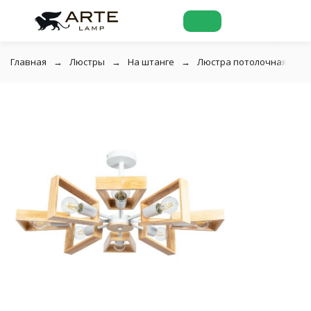
Главная
Люстры
На штанге
Люстра потолочная Arte 