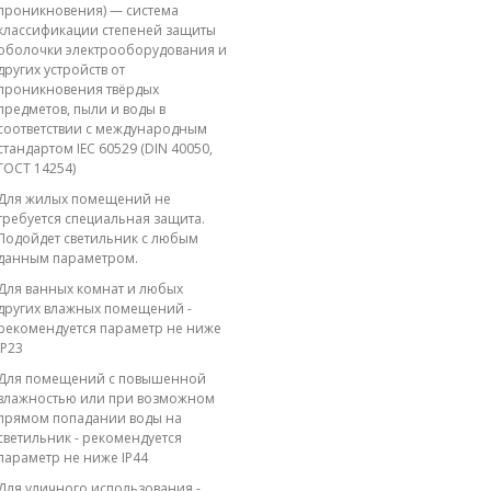
проникновения) — система
классификации степеней защиты
оболочки электрооборудования и
других устройств от
проникновения твёрдых
предметов, пыли и воды в
соответствии с международным
стандартом IEC 60529 (DIN 40050,
ГОСТ 14254)
Для жилых помещений не
требуется специальная защита.
Подойдет светильник с любым
данным параметром.
Для ванных комнат и любых
других влажных помещений -
рекомендуется параметр не ниже
IP23
Для помещений с повышенной
влажностью или при возможном
прямом попадании воды на
светильник - рекомендуется
параметр не ниже IP44
Для уличного использования -