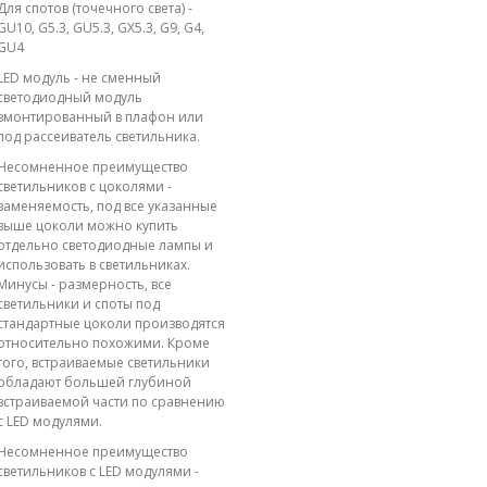
Для спотов (точечного света) -
GU10, G5.3, GU5.3, GX5.3, G9, G4,
GU4
LED модуль - не сменный
светодиодный модуль
вмонтированный в плафон или
под рассеиватель светильника.
Несомненное преимущество
светильников с цоколями -
заменяемость, под все указанные
выше цоколи можно купить
отдельно светодиодные лампы и
использовать в светильниках.
Минусы - размерность, все
светильники и споты под
стандартные цоколи производятся
относительно похожими. Кроме
того, встраиваемые светильники
обладают большей глубиной
встраиваемой части по сравнению
с LED модулями.
Несомненное преимущество
светильников с LED модулями -