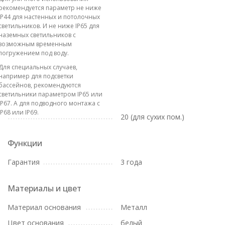
рекомендуется параметр не ниже
IP44 для настенных и потолочных
светильников. И не ниже IP65 для
наземных светильников с
возможным временным
погружением под воду.
Для специальных случаев,
например для подсветки
бассейнов, рекомендуются
светильники параметром IP65 или
IP67. А для подводного монтажа с
IP68 или IP69.
20 (для сухих пом.)
Функции
Гарантия
3 года
Материалы и цвет
Материал основания
Металл
Цвет основания
белый