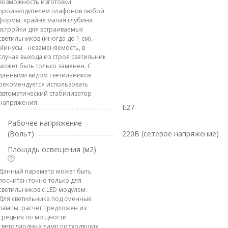
возможность изготовки
производителем плафонов любой
формы, крайне малая глубина
встройки для встраиваемых
светильников (иногда до 1 см).
Минусы - незаменяемость, в
случае выхода из строя светильник
может быть только заменен. С
данными видом светильников
рекомендуется использовать
автоматический стабилизатор
напряжения.
E27
Рабочее напряжение
(Вольт)
220В (сетевое напряжение)
Площадь освещения (м2)
Данный параметр может быть
посчитан точно только для
светильников с LED модулем.
Для светильника под сменные
лампы, расчет предложен из
средних по мощности
светодиодных ламп подходящих