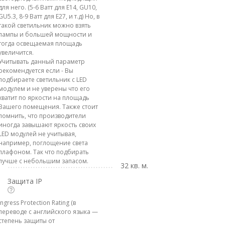
для него. (5-6 Ватт для E14, GU10,
GU5.3, 8-9 Ватт для E27, и т.д) Но, в
такой светильник можно взять
лампы и большей мощности и
тогда освещаемая площадь
увеличится.
Учитывать данный параметр
рекомендуется если - Вы
подбираете светильник с LED
модулем и не уверены что его
хватит по яркости на площадь
Вашего помещения. Также стоит
помнить, что производители
иногда завышают яркость своих
LED модулей не учитывая,
например, поглощение света
плафоном. Так что подбирать
лучше с небольшим запасом.
32 кв. м.
Защита IP
Ingress Protection Rating (в
переводе с английского языка —
степень защиты от