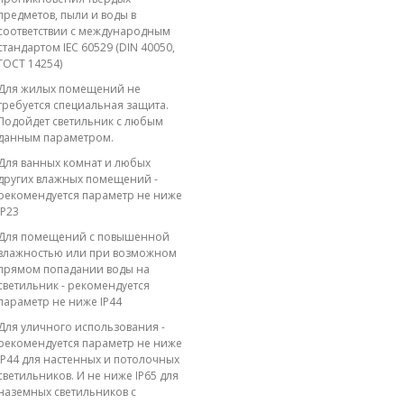
предметов, пыли и воды в
соответствии с международным
стандартом IEC 60529 (DIN 40050,
ГОСТ 14254)
Для жилых помещений не
требуется специальная защита.
Подойдет светильник с любым
данным параметром.
Для ванных комнат и любых
других влажных помещений -
рекомендуется параметр не ниже
IP23
Для помещений с повышенной
влажностью или при возможном
прямом попадании воды на
светильник - рекомендуется
параметр не ниже IP44
Для уличного использования -
рекомендуется параметр не ниже
IP44 для настенных и потолочных
светильников. И не ниже IP65 для
наземных светильников с