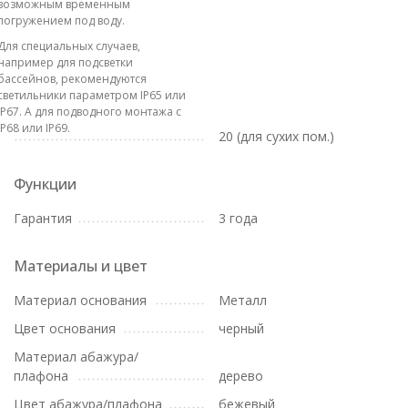
возможным временным
погружением под воду.
Для специальных случаев,
например для подсветки
бассейнов, рекомендуются
светильники параметром IP65 или
IP67. А для подводного монтажа с
IP68 или IP69.
20 (для сухих пом.)
Функции
Гарантия
3 года
Материалы и цвет
Материал основания
Металл
Цвет основания
черный
Материал абажура/
плафона
дерево
Цвет абажура/плафона
бежевый