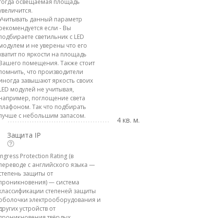
тогда освещаемая площадь
увеличится.
Учитывать данный параметр
рекомендуется если - Вы
подбираете светильник с LED
модулем и не уверены что его
хватит по яркости на площадь
Вашего помещения. Также стоит
помнить, что производители
иногда завышают яркость своих
LED модулей не учитывая,
например, поглощение света
плафоном. Так что подбирать
лучше с небольшим запасом.
4 кв. м.
Защита IP
Ingress Protection Rating (в
переводе с английского языка —
степень защиты от
проникновения) — система
классификации степеней защиты
оболочки электрооборудования и
других устройств от
проникновения твёрдых