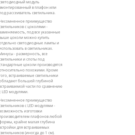
светодиодный модуль
вмонтированный в плафон или
под рассеиватель светильника.
Несомненное преимущество
светильников с цоколями -
заменяемость, под все указанные
выше цоколи можно купить
отдельно светодиодные лампы и
использовать в светильниках.
Минусы - размерность, все
светильники и споты под
стандартные цоколи производятся
относительно похожими. Кроме
того, встраиваемые светильники
обладают большей глубиной
встраиваемой части по сравнению
с LED модулями.
Несомненное преимущество
светильников с LED модулями -
возможность изготовки
производителем плафонов любой
формы, крайне малая глубина
встройки для встраиваемых
светильников (иногда до 1 см).