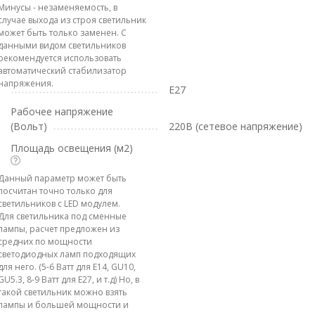
Минусы - незаменяемость, в
случае выхода из строя светильник
может быть только заменен. С
данными видом светильников
рекомендуется использовать
автоматический стабилизатор
напряжения.
E27
Рабочее напряжение
(Вольт)
220В (сетевое напряжение)
Площадь освещения (м2)
Данный параметр может быть
посчитан точно только для
светильников с LED модулем.
Для светильника под сменные
лампы, расчет предложен из
средних по мощности
светодиодных ламп подходящих
для него. (5-6 Ватт для E14, GU10,
GU5.3, 8-9 Ватт для E27, и т.д) Но, в
такой светильник можно взять
лампы и большей мощности и