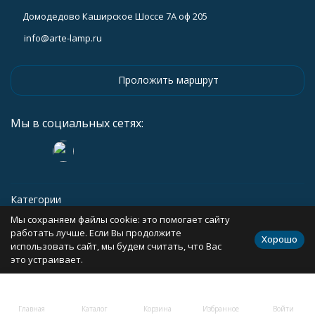
Домодедово Каширское Шоссе 7А оф 205
info@arte-lamp.ru
Проложить маршрут
Мы в социальных сетях:
Категории
Мы сохраняем файлы cookie: это помогает сайту
Информация
работать лучше. Если Вы продолжите
Хорошо
использовать сайт, мы будем считать, что Вас
это устраивает.
Политика персональных данных
Карта сайта
Главная
Каталог
Корзина
Избранное
Войти