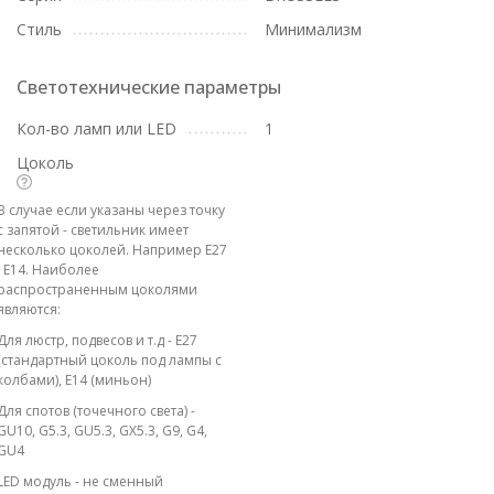
Стиль
Минимализм
Светотехнические параметры
Кол-во ламп или LED
1
Цоколь
В случае если указаны через точку
с запятой - светильник имеет
несколько цоколей. Например E27
; E14. Наиболее
распространенным цоколями
являются:
Для люстр, подвесов и т.д - E27
(стандартный цоколь под лампы с
колбами), E14 (миньон)
Для спотов (точечного света) -
GU10, G5.3, GU5.3, GX5.3, G9, G4,
GU4
LED модуль - не сменный