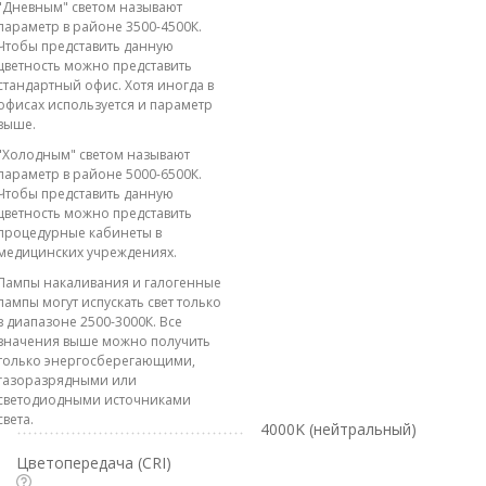
"Дневным" светом называют
параметр в районе 3500-4500К.
Чтобы представить данную
цветность можно представить
стандартный офис. Хотя иногда в
офисах используется и параметр
выше.
"Холодным" светом называют
параметр в районе 5000-6500К.
Чтобы представить данную
цветность можно представить
процедурные кабинеты в
медицинских учреждениях.
Лампы накаливания и галогенные
лампы могут испускать свет только
в диапазоне 2500-3000К. Все
значения выше можно получить
только энергосберегающими,
газоразрядными или
светодиодными источниками
света.
4000K (нейтральный)
Цветопередача (CRI)