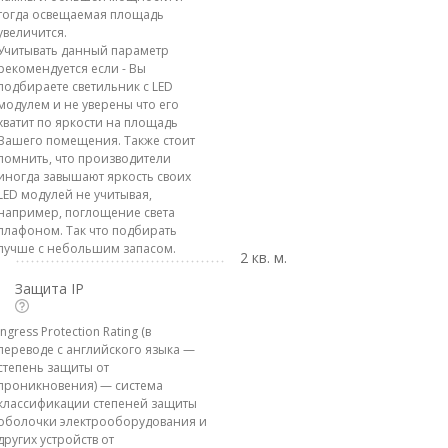
тогда освещаемая площадь
увеличится.
Учитывать данный параметр
рекомендуется если - Вы
подбираете светильник с LED
модулем и не уверены что его
хватит по яркости на площадь
Вашего помещения. Также стоит
помнить, что производители
иногда завышают яркость своих
LED модулей не учитывая,
например, поглощение света
плафоном. Так что подбирать
лучше с небольшим запасом.
2 кв. м.
Защита IP
Ingress Protection Rating (в
переводе с английского языка —
степень защиты от
проникновения) — система
классификации степеней защиты
оболочки электрооборудования и
других устройств от