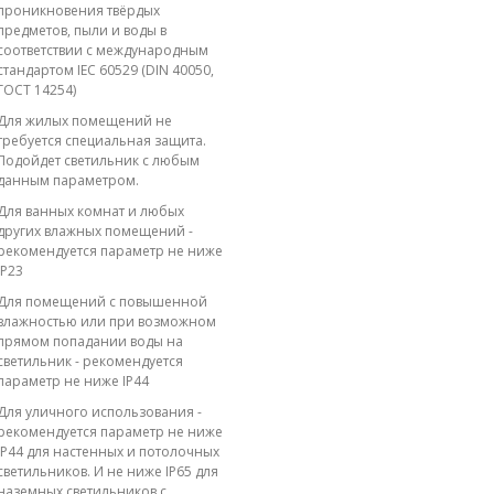
проникновения твёрдых
предметов, пыли и воды в
соответствии с международным
стандартом IEC 60529 (DIN 40050,
ГОСТ 14254)
Для жилых помещений не
требуется специальная защита.
Подойдет светильник с любым
данным параметром.
Для ванных комнат и любых
других влажных помещений -
рекомендуется параметр не ниже
IP23
Для помещений с повышенной
влажностью или при возможном
прямом попадании воды на
светильник - рекомендуется
параметр не ниже IP44
Для уличного использования -
рекомендуется параметр не ниже
IP44 для настенных и потолочных
светильников. И не ниже IP65 для
наземных светильников с