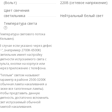
(Вольт)
220В (сетевое напряжение)
Цвет свечения
светильника
Нейтральный белый свет
Температура света
Температура светового потока
(Кельвин).
В случае если указано через дефис
"-", (например 2700К-6500К)
светильник имеет настройку
цветности испускаемого света с
пульта, кнопки на корпусе или
через приложение с телефона.
"Теплым" светом называют
параметр в районе 2500-3200К
(обычная лампа накаливания а
также все галогенные лампы).
Чтобы представить данную
цветность достаточно вспомнить
свет испускаемый обычной
лампой накаливания.