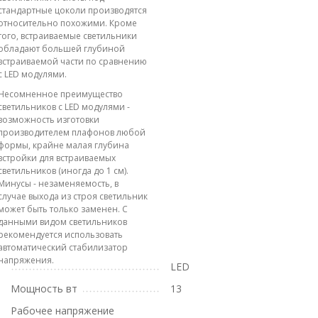
стандартные цоколи производятся
относительно похожими. Кроме
того, встраиваемые светильники
обладают большей глубиной
встраиваемой части по сравнению
с LED модулями.
Несомненное преимущество
светильников с LED модулями -
возможность изготовки
производителем плафонов любой
формы, крайне малая глубина
встройки для встраиваемых
светильников (иногда до 1 см).
Минусы - незаменяемость, в
случае выхода из строя светильник
может быть только заменен. С
данными видом светильников
рекомендуется использовать
автоматический стабилизатор
напряжения.
LED
Мощность вт
13
Рабочее напряжение