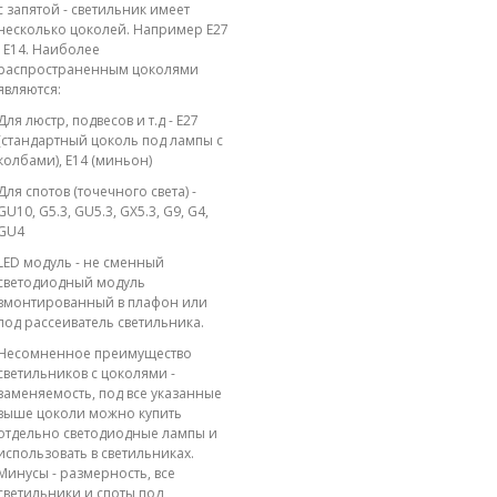
с запятой - светильник имеет
несколько цоколей. Например E27
; E14. Наиболее
распространенным цоколями
являются:
Для люстр, подвесов и т.д - E27
(стандартный цоколь под лампы с
колбами), E14 (миньон)
Для спотов (точечного света) -
GU10, G5.3, GU5.3, GX5.3, G9, G4,
GU4
LED модуль - не сменный
светодиодный модуль
вмонтированный в плафон или
под рассеиватель светильника.
Несомненное преимущество
светильников с цоколями -
заменяемость, под все указанные
выше цоколи можно купить
отдельно светодиодные лампы и
использовать в светильниках.
Минусы - размерность, все
светильники и споты под