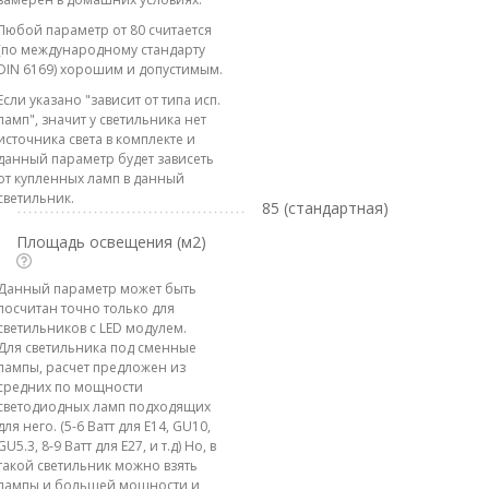
Любой параметр от 80 считается
(по международному стандарту
DIN 6169) хорошим и допустимым.
Если указано "зависит от типа исп.
ламп", значит у светильника нет
источника света в комплекте и
данный параметр будет зависеть
от купленных ламп в данный
светильник.
85 (стандартная)
Площадь освещения (м2)
Данный параметр может быть
посчитан точно только для
светильников с LED модулем.
Для светильника под сменные
лампы, расчет предложен из
средних по мощности
светодиодных ламп подходящих
для него. (5-6 Ватт для E14, GU10,
GU5.3, 8-9 Ватт для E27, и т.д) Но, в
такой светильник можно взять
лампы и большей мощности и