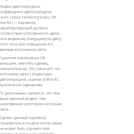
Индекс цветопередачи,
коэффициент цветопередачи
(англ. colour rendering index, CRI
или Ra ) — параметр,
характеризующий уровень
соответствия естественного цвета
тела видимому (кажущемуся) цвету
этого тела при освещении его
данным источником света.
Различия в величинах CRI
меньшие, чем пять единиц,
незначительны. Это означает, что
источники света с индексами
цветопередачи, скажем, в 80 и 83,
практически одинаковы.
По умолчанию считается, что чем
выше данный индекс, тем
качественнее изготовлен источник
света.
Однако данный параметр
специфичен и на деле почти никак
не может быть отражен или
замерен в домашних условиях.