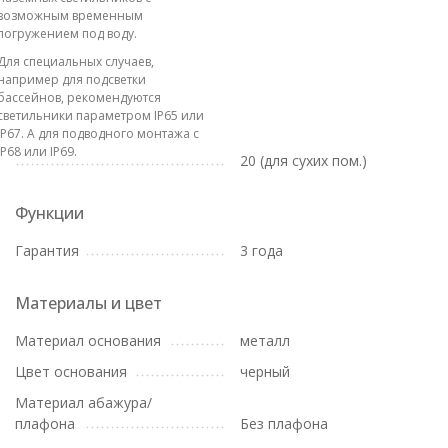
возможным временным
погружением под воду.
Для специальных случаев,
например для подсветки
бассейнов, рекомендуются
светильники параметром IP65 или
IP67. А для подводного монтажа с
IP68 или IP69.
20 (для сухих пом.)
Функции
Гарантия
3 года
Материалы и цвет
Материал основания
металл
Цвет основания
черный
Материал абажура/
плафона
Без плафона