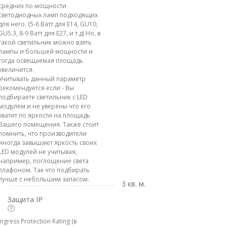
средних по мощности
светодиодных ламп подходящих
для него. (5-6 Ватт для E14, GU10,
GU5.3, 8-9 Ватт для E27, и т.д) Но, в
такой светильник можно взять
лампы и большей мощности и
тогда освещаемая площадь
увеличится.
Учитывать данный параметр
рекомендуется если - Вы
подбираете светильник с LED
модулем и не уверены что его
хватит по яркости на площадь
Вашего помещения. Также стоит
помнить, что производители
иногда завышают яркость своих
LED модулей не учитывая,
например, поглощение света
плафоном. Так что подбирать
лучше с небольшим запасом.
3 кв. м.
Защита IP
Ingress Protection Rating (в