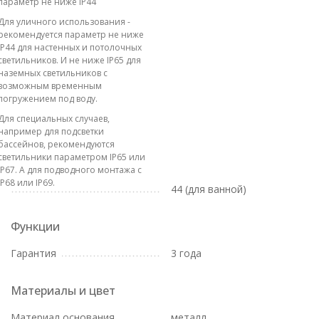
параметр не ниже IP44
Для уличного использования -
рекомендуется параметр не ниже
IP44 для настенных и потолочных
светильников. И не ниже IP65 для
наземных светильников с
возможным временным
погружением под воду.
Для специальных случаев,
например для подсветки
бассейнов, рекомендуются
светильники параметром IP65 или
IP67. А для подводного монтажа с
IP68 или IP69.
44 (для ванной)
Функции
Гарантия
3 года
Материалы и цвет
Материал основания
металл