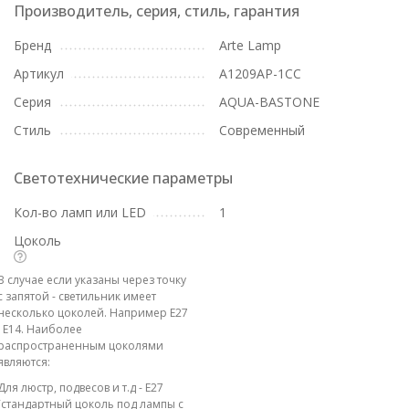
Производитель, серия, стиль, гарантия
Бренд
Arte Lamp
Артикул
A1209AP-1CC
Серия
AQUA-BASTONE
Стиль
Современный
Светотехнические параметры
Кол-во ламп или LED
1
Цоколь
В случае если указаны через точку
с запятой - светильник имеет
несколько цоколей. Например E27
; E14. Наиболее
распространенным цоколями
являются:
Для люстр, подвесов и т.д - E27
(стандартный цоколь под лампы с