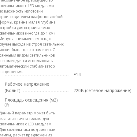
Несомненное преимущество
светильников с LED модулями -
возможность изготовки
производителем плафонов любой
формы, крайне малая глубина
встройки для встраиваемых
светильников (иногда до 1 см).
Минусы - незаменяемость, в
случае выхода из строя светильник
может быть только заменен. С
данными видом светильников
рекомендуется использовать
автоматический стабилизатор
напряжения.
E14
Рабочее напряжение
(Вольт)
220В (сетевое напряжение)
Площадь освещения (м2)
Данный параметр может быть
посчитан точно только для
светильников с LED модулем.
Для светильника под сменные
лампы, расчет предложен из