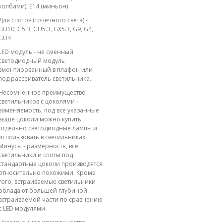
колбами), E14 (миньон)
Для спотов (точечного света) -
GU10, G5.3, GU5.3, GX5.3, G9, G4,
GU4
LED модуль - не сменный
светодиодный модуль
вмонтированный в плафон или
под рассеиватель светильника.
Несомненное преимущество
светильников с цоколями -
заменяемость, под все указанные
выше цоколи можно купить
отдельно светодиодные лампы и
использовать в светильниках.
Минусы - размерность, все
светильники и споты под
стандартные цоколи производятся
относительно похожими. Кроме
того, встраиваемые светильники
обладают большей глубиной
встраиваемой части по сравнению
с LED модулями.