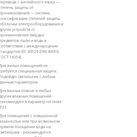
переводе с английского языка —
степень защиты от
проникновения) — система
классификации степеней защиты
оболочки электрооборудования и
других устройств от
проникновения твёрдых
предметов, пыли и воды в
соответствии с международным
стандартом IEC 60529 (DIN 40050,
ГОСТ 14254)
Для жилых помещений не
требуется специальная защита.
Подойдет светильник с любым
данным параметром.
Для ванных комнат и любых
других влажных помещений -
рекомендуется параметр не ниже
IP23
Для помещений с повышенной
влажностью или при возможном
прямом попадании воды на
светильник - рекомендуется