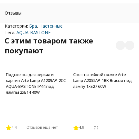
Отзывы
Категории:
Бра
,
Настенные
Теги:
AQUA-BASTONE
C этим товаром также
покупают
Подсветка для зеркал и
Спот на гибкой ножке Arte
картин Arte Lamp A1209AP-2CC
Lamp A2055AP-1BK Braccio под
AQUA-BASTONE IP44 под
лампу 1xE27 60W
лампы 2xE14 40W
4.4
Отзывов ещё нет
4.9
(1)