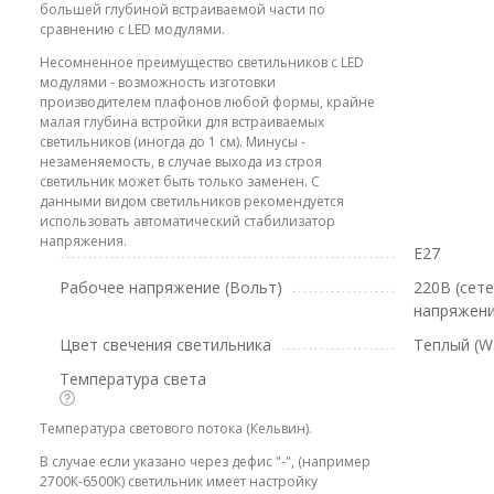
большей глубиной встраиваемой части по
сравнению с LED модулями.
Несомненное преимущество светильников с LED
модулями - возможность изготовки
производителем плафонов любой формы, крайне
малая глубина встройки для встраиваемых
светильников (иногда до 1 см). Минусы -
незаменяемость, в случае выхода из строя
светильник может быть только заменен. С
данными видом светильников рекомендуется
использовать автоматический стабилизатор
напряжения.
E27
Рабочее напряжение (Вольт)
220В (сет
напряжени
Цвет свечения светильника
Теплый (W
Температура света
Температура светового потока (Кельвин).
В случае если указано через дефис "-", (например
2700К-6500К) светильник имеет настройку