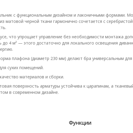
тильник с функциональным дизайном и лаконичными формами. Мо
 из матовой черной ткани гармонично сочетается с серебристой
ть.
се, что упрощает управление без необходимости монтажа допо
ь до 4 м² — этого достаточно для локального освещения диван
ергию.
форма плафона (диаметр 230 мм) делают бра универсальным для
для сухих помещений.
качество материалов и сборки.
атовая поверхность арматуры устойчива к царапинам, а тканевы
нтом в современном дизайне.
Функции