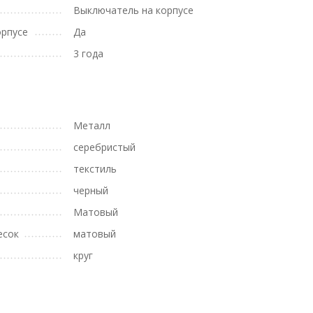
Выключатель на корпусе
орпусе
Да
3 года
Металл
серебристый
текстиль
черный
Матовый
есок
матовый
круг