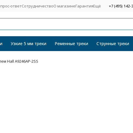
прос-ответ
Сотрудничество
О магазине
Гарантия
Ещё
+7 (495) 142-
и
Узкие 5 мм треки
Ременные треки
Струнные треки
ем Hall A9246AP-2SS