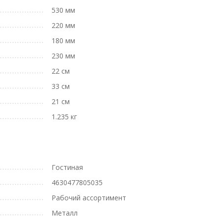
530 мм
220 мм
180 мм
230 мм
22 см
33 см
21 см
1.235 кг
Гостиная
4630477805035
Рабочий ассортимент
Металл