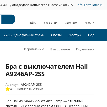
34-40
Домодедово Каширское Шоссе 7А оф 205
info@arte-lamp.ru
Войти
Сравнение
Избранное
Корзина
220В Однофазные треки
Споты
Люстры
Подвесные
К сравнению
В избранное
Поделиться
Бра с выключателем Hall
A9246AP-2SS
Артикул:
A9246AP-2SS
4.9
Написать отзыв
Бра Hall A9246AP-2SS от Arte Lamp — стильный
светильник с тёплым светом (3000K). Встроенный