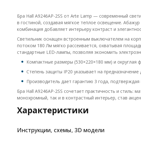
Бра Hall A9246AP-2SS от Arte Lamp — современный све
в гостиной, создавая мягкое теплое освещение. Абажур
комбинация добавляет интерьеру контраст и элегантнос
Светильник оснащен встроенным выключателем на корпу
потоком 180 Лм мягко рассеивается, охватывая площад
стандартные LED-лампы, позволяя экономить электроэн
Компактные размеры (530×220×180 мм) и округлая 
Степень защиты IP20 указывает на предназначение 
Производитель дает гарантию 3 года, подтверждая 
Бра Hall A9246AP-2SS сочетает практичность и стиль: м
монохромный, так и в контрастный интерьер, став акце
Характеристики
Инструкции, схемы, 3D модели