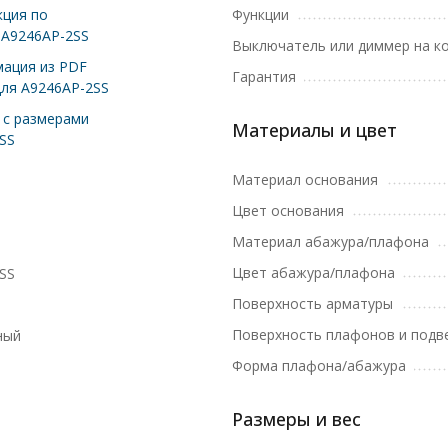
ция по
Функции
 A9246AP-2SS
Выключатель или диммер на к
ация из PDF
Гарантия
для A9246AP-2SS
с размерами
Материалы и цвет
SS
Материал основания
Цвет основания
Материал абажура/плафона
Цвет абажура/плафона
SS
Поверхность арматуры
Поверхность плафонов и подв
ный
Форма плафона/абажура
Размеры и вес