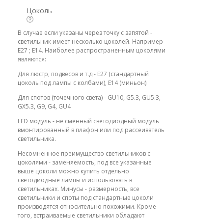
Цоколь
В случае если указаны через точку с запятой -
светильник имеет несколько цоколей. Например
E27 ; E14. Наиболее распространенным цоколями
являются:
Для люстр, подвесов и т.д - E27 (стандартный
цоколь под лампы с колбами), E14 (миньон)
Для спотов (точечного света) - GU10, G5.3, GU5.3,
GX5.3, G9, G4, GU4
LED модуль - не сменный светодиодный модуль
вмонтированный в плафон или под рассеиватель
светильника.
Несомненное преимущество светильников с
цоколями - заменяемость, под все указанные
выше цоколи можно купить отдельно
светодиодные лампы и использовать в
светильниках. Минусы - размерность, все
светильники и споты под стандартные цоколи
производятся относительно похожими. Кроме
того, встраиваемые светильники обладают