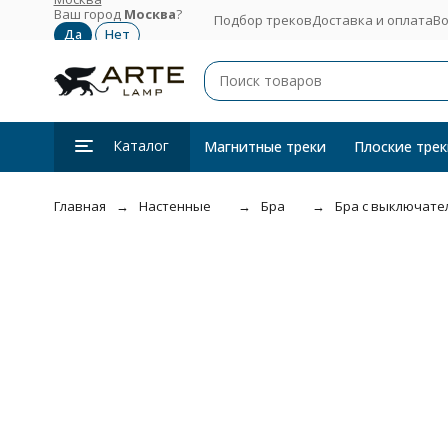
Ваш город
Москва
?
Подбор треков
Доставка и оплата
Во
Каталог
Магнитные треки
Плоские трек
Главная
Настенные
Бра
Бра с выключател