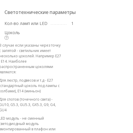
Светотехнические параметры
Кол-во ламп или LED
1
Цоколь
В случае если указаны через точку
с запятой - светильник имеет
несколько цоколей. Например E27
; E14. Наиболее
распространенным цоколями
являются:
Для люстр, подвесов и т.д - E27
(стандартный цоколь под лампы с
колбами), E14 (миньон)
Для спотов (точечного света) -
GU10, G5.3, GU5.3, GX5.3, G9, G4,
GU4
LED модуль - не сменный
светодиодный модуль
вмонтированный в плафон или