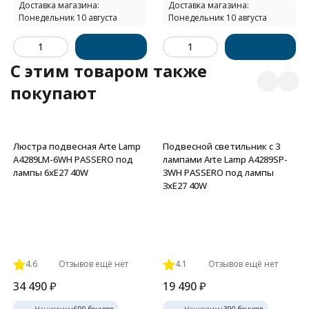
Доставка магазина:
Доставка магазина:
Понедельник 10 августа
Понедельник 10 августа
C этим товаром также
покупают
Люстра подвесная Arte Lamp
Подвесной светильник с 3
A4289LM-6WH PASSERO под
лампами Arte Lamp A4289SP-
лампы 6xE27 40W
3WH PASSERO под лампы
3xE27 40W
4.6
Отзывов ещё нет
4.1
Отзывов ещё нет
34 490
₽
19 490
₽
Начислим
+
690
бонусов
Начислим
+
390
бонусов