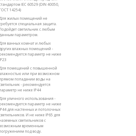
стандартом IEC 60529 (DIN 40050,
ГОСТ 14254)
Для жилых помещений не
требуется специальная защита.
Подойдет светильник с любым
данным параметром.
Для ванных комнат и любых
других влажных помещений -
рекомендуется параметр не ниже
IP23
Для помещений с повышенной
влажностью или при возможном
прямом попадании воды на
светильник - рекомендуется
параметр не ниже IP44
Для уличного использования -
рекомендуется параметр не ниже
IP44 для настенных и потолочных
светильников. И не ниже IP65 для
наземных светильников с
возможным временным
погружением под воду.