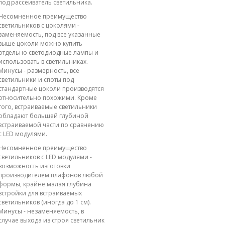
под рассеиватель светильника.
Несомненное преимущество
светильников с цоколями -
заменяемость, под все указанные
выше цоколи можно купить
отдельно светодиодные лампы и
использовать в светильниках.
Минусы - размерность, все
светильники и споты под
стандартные цоколи производятся
относительно похожими. Кроме
того, встраиваемые светильники
обладают большей глубиной
встраиваемой части по сравнению
с LED модулями.
Несомненное преимущество
светильников с LED модулями -
возможность изготовки
производителем плафонов любой
формы, крайне малая глубина
встройки для встраиваемых
светильников (иногда до 1 см).
Минусы - незаменяемость, в
случае выхода из строя светильник