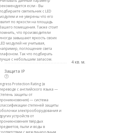
Учитывать данный параметр
рекомендуется если - Вы
подбираете светильник с LED
модулем и не уверены что его
хватит по яркости на площадь
Вашего помещения. Также стоит
помнить, что производители
иногда завышают яркость своих
LED модулей не учитывая,
например, поглощение света
плафоном. Так что подбирать
лучше с небольшим запасом.
4 кв. м.
Защита IP
Ingress Protection Rating (в
переводе с английского языка —
степень защиты от
проникновения) — система
классификации степеней защиты
оболочки электрооборудования и
других устройств от
проникновения твёрдых
предметов, пыли и воды в
соответствии с международным