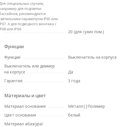
Для специальных случаев,
например для подсветки
бассейнов, рекомендуются
светильники параметром IP65 или
IP67. А для подводного монтажа с
IP68 или IP69.
20 (для сухих пом.)
Функции
Функции
Выключатель на корпусе
Выключатель или диммер
на корпусе
Да
Гарантия
3 года
Материалы и цвет
Материал основания
Металл||Полимер
Цвет основания
белый
Материал абажура/