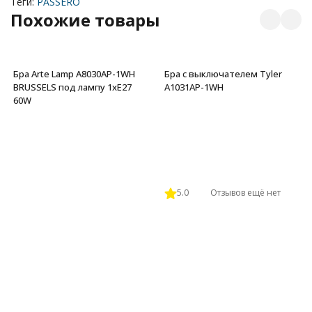
Теги:
PASSERO
Похожие товары
Бра Arte Lamp A8030AP-1WH
Бра с выключателем Tyler
BRUSSELS под лампу 1xE27
A1031AP-1WH
60W
5.0
Отзывов ещё нет