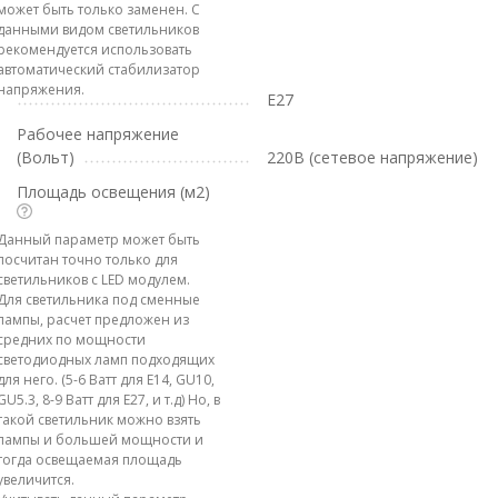
может быть только заменен. С
данными видом светильников
рекомендуется использовать
автоматический стабилизатор
напряжения.
E27
Рабочее напряжение
(Вольт)
220В (сетевое напряжение)
Площадь освещения (м2)
Данный параметр может быть
посчитан точно только для
светильников с LED модулем.
Для светильника под сменные
лампы, расчет предложен из
средних по мощности
светодиодных ламп подходящих
для него. (5-6 Ватт для E14, GU10,
GU5.3, 8-9 Ватт для E27, и т.д) Но, в
такой светильник можно взять
лампы и большей мощности и
тогда освещаемая площадь
увеличится.