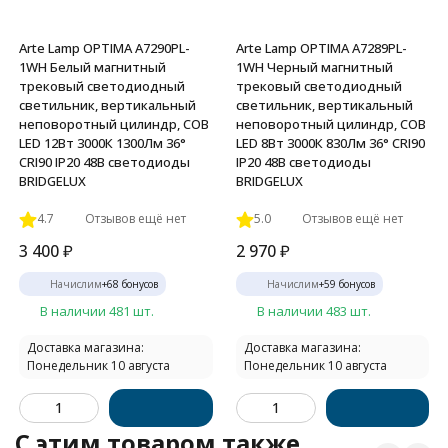
Arte Lamp OPTIMA A7290PL-
Arte Lamp OPTIMA A7289PL-
1WH Белый магнитный
1WH Черный магнитный
трековый светодиодный
трековый светодиодный
светильник, вертикальный
светильник, вертикальный
неповоротный цилиндр, COB
неповоротный цилиндр, COB
LED 12Вт 3000К 1300Лм 36°
LED 8Вт 3000К 830Лм 36° CRI90
CRI90 IP20 48В светодиоды
IP20 48В светодиоды
BRIDGELUX
BRIDGELUX
4.7
Отзывов ещё нет
5.0
Отзывов ещё нет
3 400
₽
2 970
₽
Начислим
+
68
бонусов
Начислим
+
59
бонусов
В наличии 481 шт.
В наличии 483 шт.
Доставка магазина:
Доставка магазина:
Понедельник 10 августа
Понедельник 10 августа
C этим товаром также