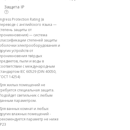
Защита IP
Ingress Protection Rating (в
переводе с английского языка —
степень защиты от
проникновения) — система
классификации степеней защиты
оболочки электрооборудования и
других устройств от
проникновения твёрдых
предметов, пыли и воды в
соответствии с международным
стандартом IEC 60529 (DIN 40050,
ГОСТ 14254)
Для жилых помещений не
требуется специальная защита.
Подойдет светильник с любым
данным параметром.
Для ванных комнат и любых
других влажных помещений -
рекомендуется параметр не ниже
IP23