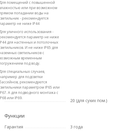
Для помещений с повышенной
влажностью или при возможном
прямом попадании воды на
светильник - рекомендуется
параметр не ниже IP44
Для уличного использования -
рекомендуется параметр не ниже
IP44 для настенных и потолочных
светильников. И не ниже IP65 для
наземных светильников с
возможным временным
погружением под воду.
Для специальных случаев,
например для подсветки
бассейнов, рекомендуются
светильники параметром IP65 или
IP67. А для подводного монтажа с
IP68 или IP69.
20 (для сухих пом.)
Функции
Гарантия
3 года