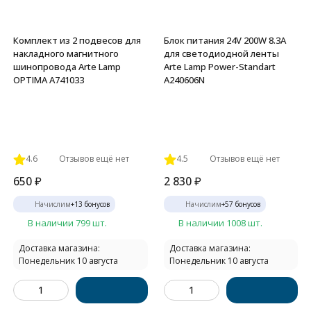
Комплект из 2 подвесов для
Блок питания 24V 200W 8.3А
накладного магнитного
для светодиодной ленты
шинопровода Arte Lamp
Arte Lamp Power-Standart
OPTIMA A741033
A240606N
4.6
Отзывов ещё нет
4.5
Отзывов ещё нет
650
₽
2 830
₽
Начислим
+
13
бонусов
Начислим
+
57
бонусов
В наличии 799 шт.
В наличии 1008 шт.
Доставка магазина:
Доставка магазина:
Понедельник 10 августа
Понедельник 10 августа