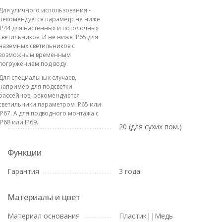
Для уличного использования -
рекомендуется параметр не ниже
IP44 для настенных и потолочных
светильников. И не ниже IP65 для
наземных светильников с
возможным временным
погружением под воду.
Для специальных случаев,
например для подсветки
бассейнов, рекомендуются
светильники параметром IP65 или
IP67. А для подводного монтажа с
IP68 или IP69.
20 (для сухих пом.)
Функции
Гарантия
3 года
Материалы и цвет
Материал основания
Пластик||Медь