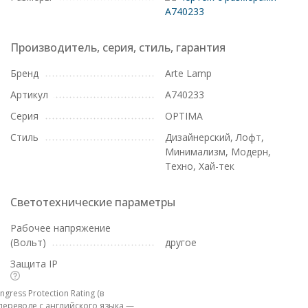
A740233
Производитель, серия, стиль, гарантия
Бренд
Arte Lamp
Артикул
A740233
Серия
OPTIMA
Стиль
Дизайнерский, Лофт,
Минимализм, Модерн,
Техно, Хай-тек
Светотехнические параметры
Рабочее напряжение
(Вольт)
другое
Защита IP
Ingress Protection Rating (в
переводе с английского языка —