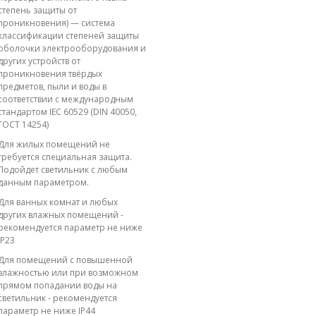
степень защиты от
проникновения) — система
классификации степеней защиты
оболочки электрооборудования и
других устройств от
проникновения твёрдых
предметов, пыли и воды в
соответствии с международным
стандартом IEC 60529 (DIN 40050,
ГОСТ 14254)
Для жилых помещений не
требуется специальная защита.
Подойдет светильник с любым
данным параметром.
Для ванных комнат и любых
других влажных помещений -
рекомендуется параметр не ниже
IP23
Для помещений с повышенной
влажностью или при возможном
прямом попадании воды на
светильник - рекомендуется
параметр не ниже IP44