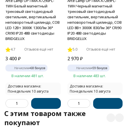
Arte Lamp OPTIMA A7290PL-
Arte Lamp OPTIMA A7289PL-
1WH Белый магнитный
1WH Черный магнитный
трековый светодиодный
трековый светодиодный
светильник, вертикальный
светильник, вертикальный
неповоротный цилиндр, COB
неповоротный цилиндр, COB
LED 12Вт 3000К 1300Лм 36°
LED 8Вт 3000К 830Лм 36° CRI90
CRI90 IP20 48В светодиоды
IP20 48В светодиоды
BRIDGELUX
BRIDGELUX
4.7
Отзывов ещё нет
5.0
Отзывов ещё нет
3 400
₽
2 970
₽
Начислим
+
68
бонусов
Начислим
+
59
бонусов
В наличии 481 шт.
В наличии 483 шт.
Доставка магазина:
Доставка магазина:
Понедельник 10 августа
Понедельник 10 августа
C этим товаром также
покупают