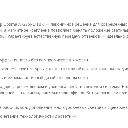
p Optima A7286PL-1BK — лаконичное решение для современных и
й, а магнитное крепление позволяет менять положение светиль
90+ гарантирует естественную передачу оттенков — идеально д
эффективность без компромиссов в яркости.
черкивает архитектурные элементы или объекты в зоне площадью 
ть и минималистичный дизайн в черном цвете.
годаря строгим линиям и универсальности трековой системы. На
омещений — гостиных, прихожих или офисов. Встроенные светод
а рабочих зон, дополнение многоуровневых световых сценариев
очетание технологичности и эстетики.