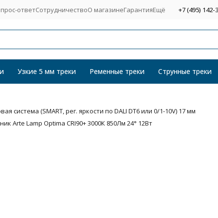
прос-ответ
Сотрудничество
О магазине
Гарантия
Ещё
+7 (495) 142-
и
Узкие 5 мм треки
Ременные треки
Струнные треки
я система (SMART, рег. яркости по DALI DT6 или 0/1-10V) 17 мм
к Arte Lamp Optima CRI90+ 3000К 850Лм 24° 12Вт