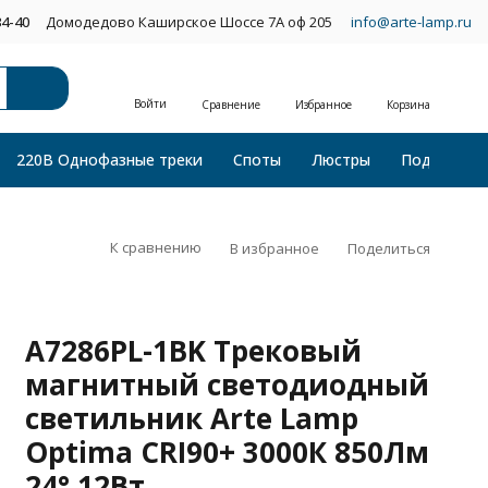
34-40
Домодедово Каширское Шоссе 7А оф 205
info@arte-lamp.ru
Войти
Сравнение
Избранное
Корзина
220В Однофазные треки
Споты
Люстры
Подвесные
К сравнению
В избранное
Поделиться
A7286PL-1BK Трековый
магнитный светодиодный
светильник Arte Lamp
Optima CRI90+ 3000К 850Лм
24° 12Вт