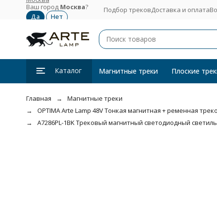
Ваш город
Москва
?
Подбор треков
Доставка и оплата
Во
Каталог
Магнитные треки
Плоские трек
Главная
Магнитные треки
OPTIMA Arte Lamp 48V Тонкая магнитная + ременная трекова
A7286PL-1BK Трековый магнитный светодиодный светильни