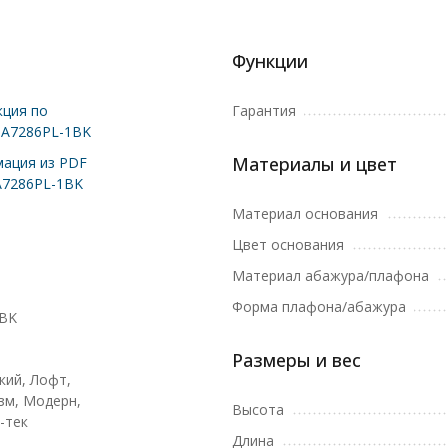
Функции
ция по
Гарантия
 A7286PL-1BK
Материалы и цвет
ация из PDF
A7286PL-1BK
Материал основания
Цвет основания
Материал абажура/плафона
Форма плафона/абажура
1BK
Размеры и вес
кий, Лофт,
м, Модерн,
Высота
-тек
Длина