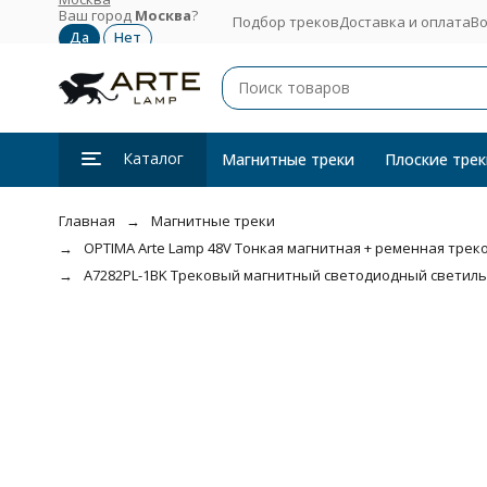
Ваш город
Москва
?
Подбор треков
Доставка и оплата
Во
Каталог
Магнитные треки
Плоские трек
Главная
Магнитные треки
OPTIMA Arte Lamp 48V Тонкая магнитная + ременная трекова
A7282PL-1BK Трековый магнитный светодиодный светильни