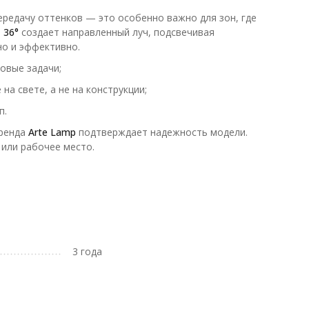
ередачу оттенков — это особенно важно для зон, где
я
36°
создает направленный луч, подсвечивая
но и эффективно.
овые задачи;
а свете, а не на конструкции;
п.
бренда
Arte Lamp
подтверждает надежность модели.
 или рабочее место.
3 года