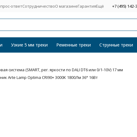
прос-ответ
Сотрудничество
О магазине
Гарантия
Ещё
+7 (495) 142-
и
Узкие 5 мм треки
Ременные треки
Струнные треки
я система (SMART, рег. яркости по DALI DT6 или 0/1-10V) 17 мм
к Arte Lamp Optima CRI90+ 3000К 1800Лм 36° 16Вт