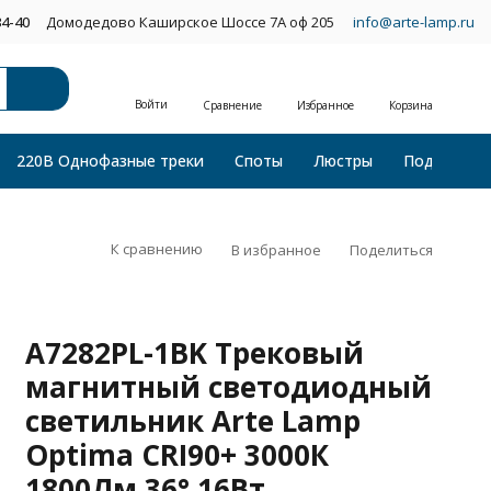
34-40
Домодедово Каширское Шоссе 7А оф 205
info@arte-lamp.ru
Войти
Сравнение
Избранное
Корзина
220В Однофазные треки
Споты
Люстры
Подвесные
К сравнению
В избранное
Поделиться
A7282PL-1BK Трековый
магнитный светодиодный
светильник Arte Lamp
Optima CRI90+ 3000К
1800Лм 36° 16Вт