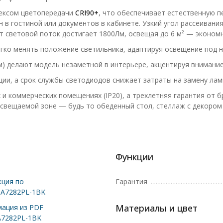
дексом цветопередачи
CRI90+
, что обеспечивает естественную п
н в гостиной или документов в кабинете. Узкий угол рассеивани
т световой поток достигает 1800Лм, освещая до 6 м² — эконом
гко менять положение светильника, адаптируя освещение под н
) делают модель незаметной в интерьере, акцентируя внимание н
ии, а срок службы светодиодов снижает затраты на замену лам
и коммерческих помещениях (IP20), а трехлетняя гарантия от 
освещаемой зоне — будь то обеденный стол, стеллаж с декором
Функции
ция по
Гарантия
 A7282PL-1BK
Материалы и цвет
ация из PDF
A7282PL-1BK