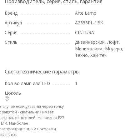
Производитель, серия, стиль, гарантия
Бренд
Arte Lamp
Артикул
A2355PL-1BK
Серия
CINTURA
Стиль
Дизайнерский, Лофт,
Минимализм, Модерн,
Техно, Хай-тек
Светотехнические параметры
Кол-во ламп или LED
1
Цоколь
В случае если указаны через точку
с запятой - светильник имеет
несколько цоколей. Например E27
; E14. Наиболее
распространенным цоколями
являются: