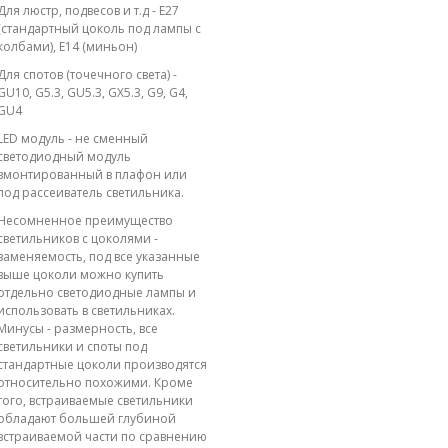
Для люстр, подвесов и т.д - E27
(стандартный цоколь под лампы с
колбами), E14 (миньон)
Для спотов (точечного света) -
GU10, G5.3, GU5.3, GX5.3, G9, G4,
GU4
LED модуль - не сменный
светодиодный модуль
вмонтированный в плафон или
под рассеиватель светильника.
Несомненное преимущество
светильников с цоколями -
заменяемость, под все указанные
выше цоколи можно купить
отдельно светодиодные лампы и
использовать в светильниках.
Минусы - размерность, все
светильники и споты под
стандартные цоколи производятся
относительно похожими. Кроме
того, встраиваемые светильники
обладают большей глубиной
встраиваемой части по сравнению