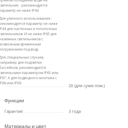
прямом попадании воды на
светильник - рекомендуется
параметр не ниже IP44
Для уличного использования -
рекомендуется параметр не ниже
IP44 для настенных и потолочных
светильников. И не ниже IP65 для
наземных светильников с
возможным временным
погружением под воду.
Для специальных случаев,
например для подсветки
бассейнов, рекомендуются
светильники параметром IP65 или
IP67. А для подводного монтажа с
IP68 или IP69.
20 (для сухих пом.)
Функции
Гарантия
3 года
Материалы и цвет