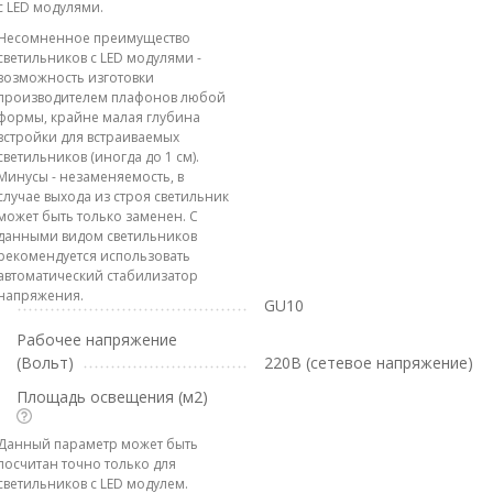
с LED модулями.
Несомненное преимущество
светильников с LED модулями -
возможность изготовки
производителем плафонов любой
формы, крайне малая глубина
встройки для встраиваемых
светильников (иногда до 1 см).
Минусы - незаменяемость, в
случае выхода из строя светильник
может быть только заменен. С
данными видом светильников
рекомендуется использовать
автоматический стабилизатор
напряжения.
GU10
Рабочее напряжение
(Вольт)
220В (сетевое напряжение)
Площадь освещения (м2)
Данный параметр может быть
посчитан точно только для
светильников с LED модулем.