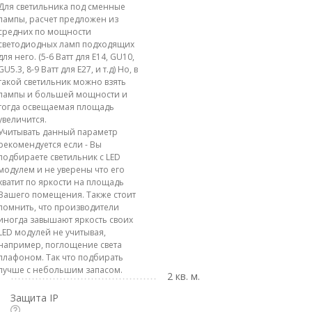
Для светильника под сменные
лампы, расчет предложен из
средних по мощности
светодиодных ламп подходящих
для него. (5-6 Ватт для E14, GU10,
GU5.3, 8-9 Ватт для E27, и т.д) Но, в
такой светильник можно взять
лампы и большей мощности и
тогда освещаемая площадь
увеличится.
Учитывать данный параметр
рекомендуется если - Вы
подбираете светильник с LED
модулем и не уверены что его
хватит по яркости на площадь
Вашего помещения. Также стоит
помнить, что производители
иногда завышают яркость своих
LED модулей не учитывая,
например, поглощение света
плафоном. Так что подбирать
лучше с небольшим запасом.
2 кв. м.
Защита IP