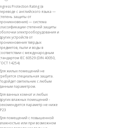
Ingress Protection Rating (в
переводе с английского языка —
степень защиты от
проникновения) — система
классификации степеней защиты
оболочки электрооборудования и
других устройств от
проникновения твёрдых
предметов, пыли и воды в
соответствии с международным
стандартом IEC 60529 (DIN 40050,
ГОСТ 14254)
Для жилых помещений не
требуется специальная защита.
Подойдет светильник с любым
данным параметром.
Для ванных комнат и любых
других влажных помещений -
рекомендуется параметр не ниже
IP23
Для помещений с повышенной
влажностью или при возможном