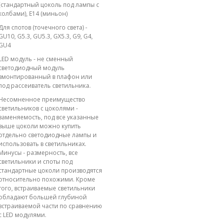
(стандартный цоколь под лампы с
колбами), E14 (миньон)
Для спотов (точечного света) -
GU10, G5.3, GU5.3, GX5.3, G9, G4,
GU4
LED модуль - не сменный
светодиодный модуль
вмонтированный в плафон или
под рассеиватель светильника.
Несомненное преимущество
светильников с цоколями -
заменяемость, под все указанные
выше цоколи можно купить
отдельно светодиодные лампы и
использовать в светильниках.
Минусы - размерность, все
светильники и споты под
стандартные цоколи производятся
относительно похожими. Кроме
того, встраиваемые светильники
обладают большей глубиной
встраиваемой части по сравнению
с LED модулями.