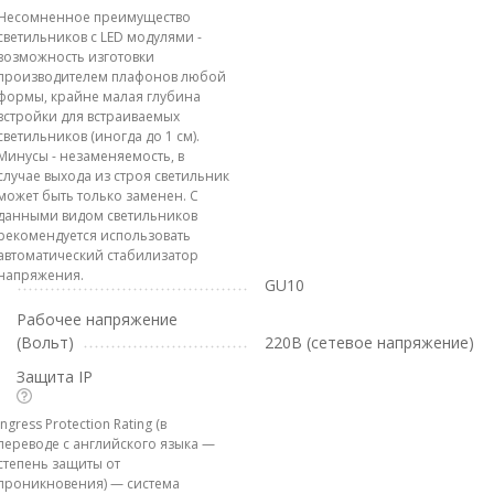
Несомненное преимущество
светильников с LED модулями -
возможность изготовки
производителем плафонов любой
формы, крайне малая глубина
встройки для встраиваемых
светильников (иногда до 1 см).
Минусы - незаменяемость, в
случае выхода из строя светильник
может быть только заменен. С
данными видом светильников
рекомендуется использовать
автоматический стабилизатор
напряжения.
GU10
Рабочее напряжение
(Вольт)
220В (сетевое напряжение)
Защита IP
Ingress Protection Rating (в
переводе с английского языка —
степень защиты от
проникновения) — система