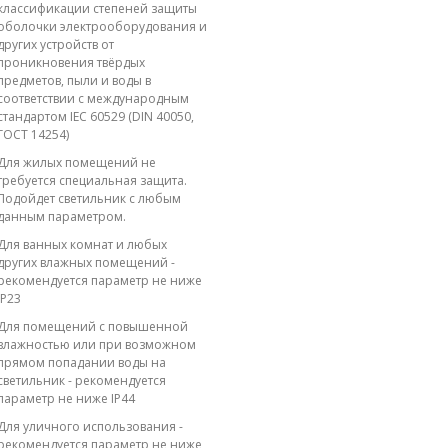
классификации степеней защиты
оболочки электрооборудования и
других устройств от
проникновения твёрдых
предметов, пыли и воды в
соответствии с международным
стандартом IEC 60529 (DIN 40050,
ГОСТ 14254)
Для жилых помещений не
требуется специальная защита.
Подойдет светильник с любым
данным параметром.
Для ванных комнат и любых
других влажных помещений -
рекомендуется параметр не ниже
IP23
Для помещений с повышенной
влажностью или при возможном
прямом попадании воды на
светильник - рекомендуется
параметр не ниже IP44
Для уличного использования -
рекомендуется параметр не ниже