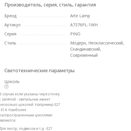
Производитель, серия, стиль, гарантия
Бренд
Arte Lamp
Артикул
A7376PL-1WH
Серия
PINO
Стиль
Модерн, Неоклассический,
Скандинавский,
Современный
Светотехнические параметры
Цоколь
В случае если указаны через точку
с запятой - светильник имеет
несколько цоколей. Например E27
; E14. Наиболее
распространенным цоколями
являются:
Для люстр, подвесов и т.д - E27