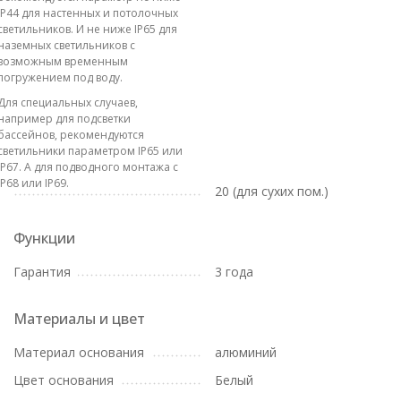
IP44 для настенных и потолочных
светильников. И не ниже IP65 для
наземных светильников с
возможным временным
погружением под воду.
Для специальных случаев,
например для подсветки
бассейнов, рекомендуются
светильники параметром IP65 или
IP67. А для подводного монтажа с
IP68 или IP69.
20 (для сухих пом.)
Функции
Гарантия
3 года
Материалы и цвет
Материал основания
алюминий
Цвет основания
Белый