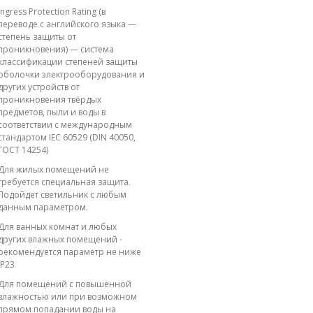
Ingress Protection Rating (в
переводе с английского языка —
степень защиты от
проникновения) — система
классификации степеней защиты
оболочки электрооборудования и
других устройств от
проникновения твёрдых
предметов, пыли и воды в
соответствии с международным
стандартом IEC 60529 (DIN 40050,
ГОСТ 14254)
Для жилых помещений не
требуется специальная защита.
Подойдет светильник с любым
данным параметром.
Для ванных комнат и любых
других влажных помещений -
рекомендуется параметр не ниже
IP23
Для помещений с повышенной
влажностью или при возможном
прямом попадании воды на