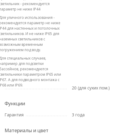
светильник - рекомендуется
параметр не ниже IP44
Для уличного использования -
рекомендуется параметр не ниже
IP44 для настенных и потолочных
светильников. И не ниже IP65 для
наземных светильников с
возможным временным
погружением под воду.
Для специальных случаев,
например для подсветки
бассейнов, рекомендуются
светильники параметром IP65 или
IP67. А для подводного монтажа с
IP68 или IP69.
20 (для сухих пом.)
Функции
Гарантия
3 года
Материалы и цвет