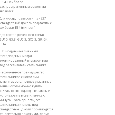
; E14. Наиболее
распространенным цоколями
являются:
Для люстр, подвесов и т.д - E27
(стандартный цоколь под лампы с
колбами), E14 (миньон)
Для спотов (точечного света) -
GU10, G5.3, GU5.3, GX5.3, G9, G4,
GU4
LED модуль - не сменный
светодиодный модуль
вмонтированный в плафон или
под рассеиватель светильника.
Несомненное преимущество
светильников с цоколями -
заменяемость, под все указанные
выше цоколи можно купить
отдельно светодиодные лампы и
использовать в светильниках.
Минусы - размерность, все
светильники и споты под
стандартные цоколи производятся
относительно похожими. Кроме