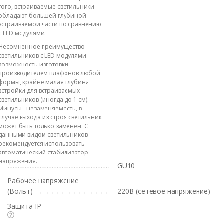
того, встраиваемые светильники
обладают большей глубиной
встраиваемой части по сравнению
с LED модулями.
Несомненное преимущество
светильников с LED модулями -
возможность изготовки
производителем плафонов любой
формы, крайне малая глубина
встройки для встраиваемых
светильников (иногда до 1 см).
Минусы - незаменяемость, в
случае выхода из строя светильник
может быть только заменен. С
данными видом светильников
рекомендуется использовать
автоматический стабилизатор
напряжения.
GU10
Рабочее напряжение
(Вольт)
220В (сетевое напряжение)
Защита IP