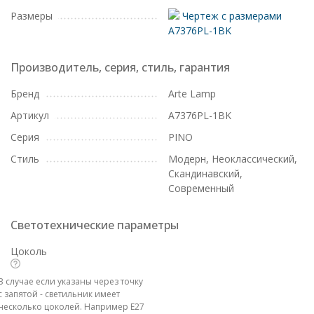
Размеры
Чертеж с размерами
A7376PL-1BK
Производитель, серия, стиль, гарантия
Бренд
Arte Lamp
Артикул
A7376PL-1BK
Серия
PINO
Стиль
Модерн, Неоклассический,
Скандинавский,
Современный
Светотехнические параметры
Цоколь
В случае если указаны через точку
с запятой - светильник имеет
несколько цоколей. Например E27