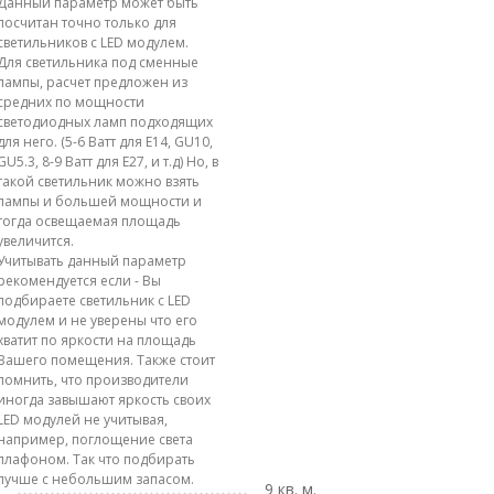
Данный параметр может быть
посчитан точно только для
светильников с LED модулем.
Для светильника под сменные
лампы, расчет предложен из
средних по мощности
светодиодных ламп подходящих
для него. (5-6 Ватт для E14, GU10,
GU5.3, 8-9 Ватт для E27, и т.д) Но, в
такой светильник можно взять
лампы и большей мощности и
тогда освещаемая площадь
увеличится.
Учитывать данный параметр
рекомендуется если - Вы
подбираете светильник с LED
модулем и не уверены что его
хватит по яркости на площадь
Вашего помещения. Также стоит
помнить, что производители
иногда завышают яркость своих
LED модулей не учитывая,
например, поглощение света
плафоном. Так что подбирать
лучше с небольшим запасом.
9 кв. м.