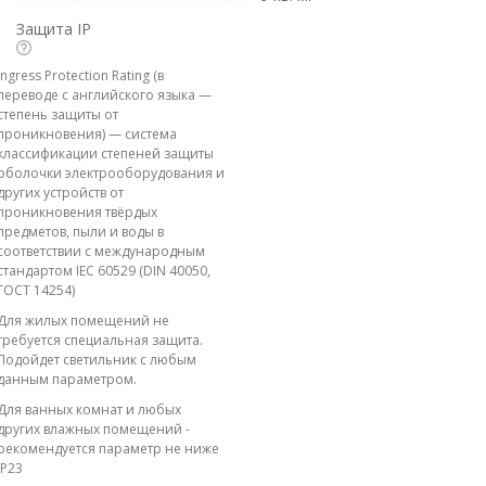
Защита IP
Ingress Protection Rating (в
переводе с английского языка —
степень защиты от
проникновения) — система
классификации степеней защиты
оболочки электрооборудования и
других устройств от
проникновения твёрдых
предметов, пыли и воды в
соответствии с международным
стандартом IEC 60529 (DIN 40050,
ГОСТ 14254)
Для жилых помещений не
требуется специальная защита.
Подойдет светильник с любым
данным параметром.
Для ванных комнат и любых
других влажных помещений -
рекомендуется параметр не ниже
IP23