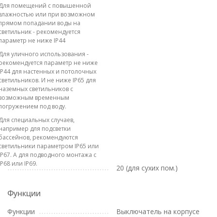
Для помещений с повышенной
влажностью или при возможном
прямом попадании воды на
светильник - рекомендуется
параметр не ниже IP44
Для уличного использования -
рекомендуется параметр не ниже
IP44 для настенных и потолочных
светильников. И не ниже IP65 для
наземных светильников с
возможным временным
погружением под воду.
Для специальных случаев,
например для подсветки
бассейнов, рекомендуются
светильники параметром IP65 или
IP67. А для подводного монтажа с
IP68 или IP69.
20 (для сухих пом.)
Функции
Функции
Выключатель на корпусе