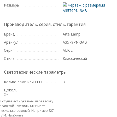
Размеры
Чертеж с размерами
A3579PN-3AB
Производитель, серия, стиль, гарантия
Бренд
Arte Lamp
Артикул
A3579PN-3AB
Серия
ALICE
Стиль
Классический
Светотехнические параметры
Кол-во ламп или LED
3
Цоколь
В случае если указаны через точку
с запятой - светильник имеет
несколько цоколей. Например E27
; E14. Наиболее