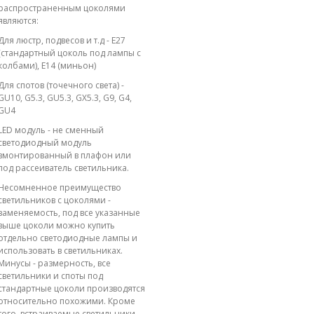
распространенным цоколями
являются:
Для люстр, подвесов и т.д - E27
(стандартный цоколь под лампы с
колбами), E14 (миньон)
Для спотов (точечного света) -
GU10, G5.3, GU5.3, GX5.3, G9, G4,
GU4
LED модуль - не сменный
светодиодный модуль
вмонтированный в плафон или
под рассеиватель светильника.
Несомненное преимущество
светильников с цоколями -
заменяемость, под все указанные
выше цоколи можно купить
отдельно светодиодные лампы и
использовать в светильниках.
Минусы - размерность, все
светильники и споты под
стандартные цоколи производятся
относительно похожими. Кроме
того, встраиваемые светильники