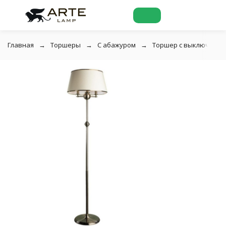
Главная
Торшеры
С абажуром
Торшер с выключателе