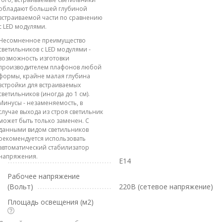
обладают большей глубиной
встраиваемой части по сравнению
с LED модулями.
Несомненное преимущество
светильников с LED модулями -
возможность изготовки
производителем плафонов любой
формы, крайне малая глубина
встройки для встраиваемых
светильников (иногда до 1 см).
Минусы - незаменяемость, в
случае выхода из строя светильник
может быть только заменен. С
данными видом светильников
рекомендуется использовать
автоматический стабилизатор
напряжения.
E14
Рабочее напряжение
(Вольт)
220В (сетевое напряжение)
Площадь освещения (м2)