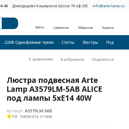
34-40
Домодедово Каширское Шоссе 7А оф 205
info@arte-lamp.ru
Войти
Сравнение
Избранное
Корзина
220В Однофазные треки
Споты
Люстры
Подвесные
К сравнению
В избранное
Поделиться
Люстра подвесная Arte
Lamp A3579LM-5AB ALICE
под лампы 5xE14 40W
Артикул:
A3579LM-5AB
3.8
Написать отзыв