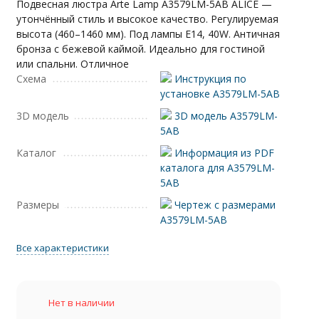
Подвесная люстра Arte Lamp A3579LM-5AB ALICE —
утончённый стиль и высокое качество. Регулируемая
высота (460–1460 мм). Под лампы E14, 40W. Античная
бронза с бежевой каймой. Идеально для гостиной
или спальни. Отличное
Схема
Инструкция по
установке A3579LM-5AB
3D модель
3D модель A3579LM-
5AB
Каталог
Информация из PDF
каталога для A3579LM-
5AB
Размеры
Чертеж с размерами
A3579LM-5AB
Все характеристики
Нет в наличии