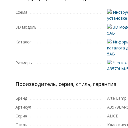
Схема
Инструк
установке
3D модель
3D мод
5AB
Каталог
Информ
каталога 
5AB
Размеры
Чертеж 
A3579LM-
Производитель, серия, стиль, гарантия
Бренд
Arte Lamp
Артикул
A3579LM-
Серия
ALICE
Стиль
Классичес