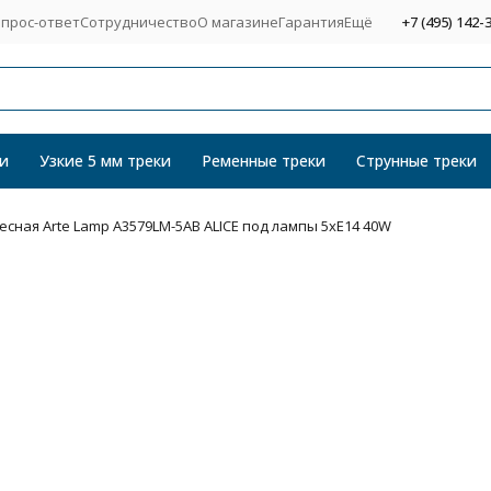
прос-ответ
Сотрудничество
О магазине
Гарантия
Ещё
+7 (495) 142-
и
Узкие 5 мм треки
Ременные треки
Струнные треки
сная Arte Lamp A3579LM-5AB ALICE под лампы 5xE14 40W