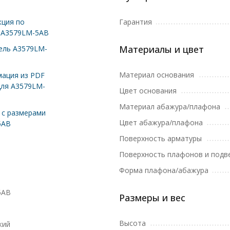
ция по
Гарантия
 A3579LM-5AB
Материалы и цвет
ель A3579LM-
Материал основания
ация из PDF
для A3579LM-
Цвет основания
Материал абажура/плафона
с размерами
Цвет абажура/плафона
5AB
Поверхность арматуры
Поверхность плафонов и подв
Форма плафона/абажура
5AB
Размеры и вес
Высота
кий