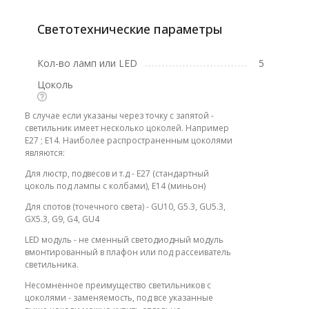
Светотехнические параметры
Кол-во ламп или LED
5
Цоколь
В случае если указаны через точку с запятой -
светильник имеет несколько цоколей. Например
E27 ; E14. Наиболее распространенным цоколями
являются:
Для люстр, подвесов и т.д - E27 (стандартный
цоколь под лампы с колбами), E14 (миньон)
Для спотов (точечного света) - GU10, G5.3, GU5.3,
GX5.3, G9, G4, GU4
LED модуль - не сменный светодиодный модуль
вмонтированный в плафон или под рассеиватель
светильника.
Несомненное преимущество светильников с
цоколями - заменяемость, под все указанные