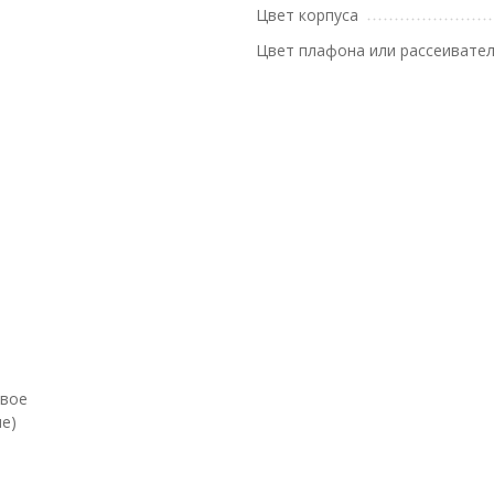
Цвет корпуса
Цвет плафона или рассеивате
евое
е)