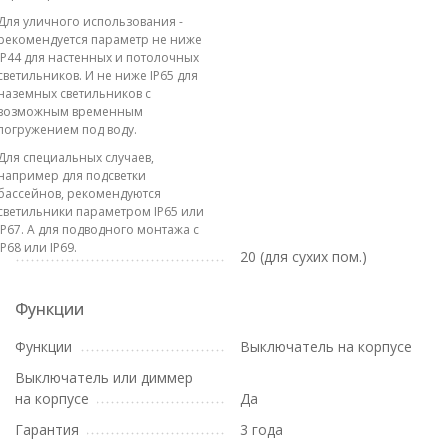
Для уличного использования -
рекомендуется параметр не ниже
IP44 для настенных и потолочных
светильников. И не ниже IP65 для
наземных светильников с
возможным временным
погружением под воду.
Для специальных случаев,
например для подсветки
бассейнов, рекомендуются
светильники параметром IP65 или
IP67. А для подводного монтажа с
IP68 или IP69.
20 (для сухих пом.)
Функции
Функции
Выключатель на корпусе
Выключатель или диммер
на корпусе
Да
Гарантия
3 года