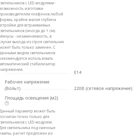
светильников с LED модулями -
возможность изготовки
производителем плафонов любой
формы, крайне малая глубина
встройки для встраиваемых
светильников (иногда до 1 см).
Минусы - незаменяемость, в
случае выхода из строя светильник
может быть только заменен. С
данными видом светильников
рекомендуется использовать
автоматический стабилизатор
напряжения.
E14
Рабочее напряжение
(Вольт)
220В (сетевое напряжение)
Площадь освещения (м2)
Данный параметр может быть
посчитан точно только для
светильников с LED модулем.
Для светильника под сменные
лампы, расчет предложен из