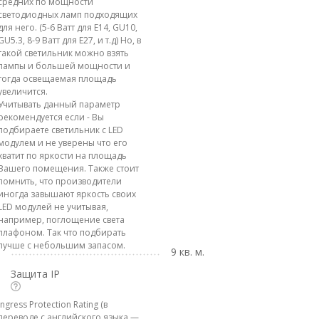
средних по мощности
светодиодных ламп подходящих
для него. (5-6 Ватт для E14, GU10,
GU5.3, 8-9 Ватт для E27, и т.д) Но, в
такой светильник можно взять
лампы и большей мощности и
тогда освещаемая площадь
увеличится.
Учитывать данный параметр
рекомендуется если - Вы
подбираете светильник с LED
модулем и не уверены что его
хватит по яркости на площадь
Вашего помещения. Также стоит
помнить, что производители
иногда завышают яркость своих
LED модулей не учитывая,
например, поглощение света
плафоном. Так что подбирать
лучше с небольшим запасом.
9 кв. м.
Защита IP
Ingress Protection Rating (в
переводе с английского языка —