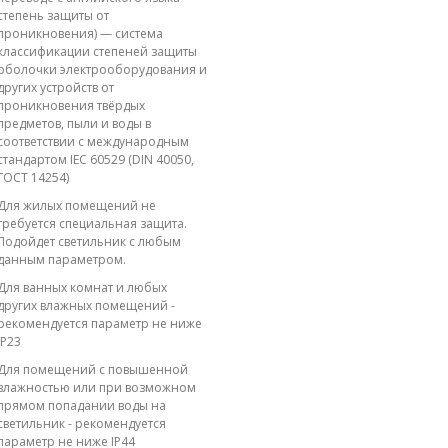
степень защиты от
проникновения) — система
классификации степеней защиты
оболочки электрооборудования и
других устройств от
проникновения твёрдых
предметов, пыли и воды в
соответствии с международным
стандартом IEC 60529 (DIN 40050,
ГОСТ 14254)
Для жилых помещений не
требуется специальная защита.
Подойдет светильник с любым
данным параметром.
Для ванных комнат и любых
других влажных помещений -
рекомендуется параметр не ниже
IP23
Для помещений с повышенной
влажностью или при возможном
прямом попадании воды на
светильник - рекомендуется
параметр не ниже IP44