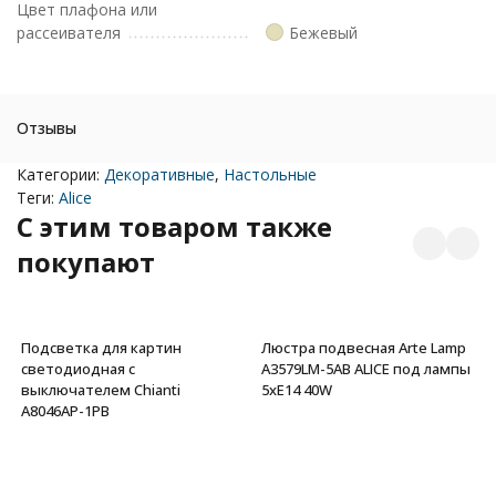
Цвет плафона или
рассеивателя
Бежевый
Отзывы
Категории:
Декоративные
,
Настольные
Теги:
Alice
C этим товаром также
покупают
Подсветка для картин
Люстра подвесная Arte Lamp
светодиодная с
A3579LM-5AB ALICE под лампы
выключателем Chianti
5xE14 40W
A8046AP-1PB