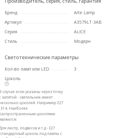
Производитель, серия, стиль, гарантия
Бренд
Arte Lamp
Артикул
A3579LT-3AB
Серия
ALICE
Стиль
Модерн
Светотехнические параметры
Кол-во ламп или LED
3
Цоколь
В случае если указаны через точку
с запятой - светильник имеет
несколько цоколей. Например E27
; E14. Наиболее
распространенным цоколями
являются:
Для люстр, подвесов и т.д - E27
(стандартный цоколь под лампы с