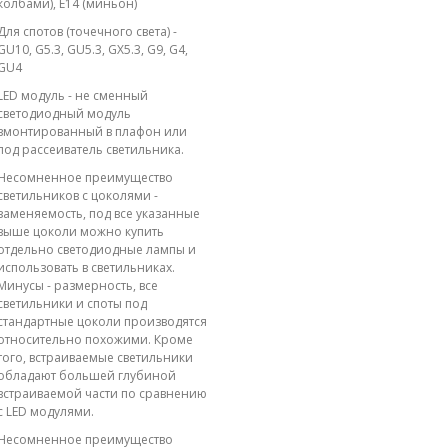
колбами), E14 (миньон)
Для спотов (точечного света) -
GU10, G5.3, GU5.3, GX5.3, G9, G4,
GU4
LED модуль - не сменный
светодиодный модуль
вмонтированный в плафон или
под рассеиватель светильника.
Несомненное преимущество
светильников с цоколями -
заменяемость, под все указанные
выше цоколи можно купить
отдельно светодиодные лампы и
использовать в светильниках.
Минусы - размерность, все
светильники и споты под
стандартные цоколи производятся
относительно похожими. Кроме
того, встраиваемые светильники
обладают большей глубиной
встраиваемой части по сравнению
с LED модулями.
Несомненное преимущество