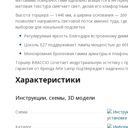
матовыми поверхностями идеально впишется в интерьер
матовая текстура смягчает свет, делая его комфортным 
Высота торшера — 1440 мм, а ширина основания — 260 м
позволяет направлять световой поток именно туда, где
выбором для локальной подсветки.
Регулируемая яркость благодаря встроенному димме
Цоколь E27 поддерживает лампы мощностью до 60Вт
Монохромная бронзовая гамма арматуры и плафона 
Торшер BRACCIO сочетает индустриальную эстетику с пр
гарантия от бренда Arte Lamp подтверждает надежность
Характеристики
Инструкции, схемы, 3D модели
Схема
Инструк
установке
Каталог
Информ