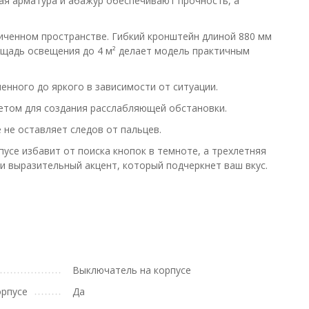
ая арматура и абажур обеспечивают прочность, а
иченном пространстве. Гибкий кронштейн длиной 880 мм
лощадь освещения до 4 м² делает модель практичным
нного до яркого в зависимости от ситуации.
етом для создания расслабляющей обстановки.
не оставляет следов от пальцев.
усе избавит от поиска кнопок в темноте, а трехлетняя
и выразительный акцент, который подчеркнет ваш вкус.
Выключатель на корпусе
орпусе
Да