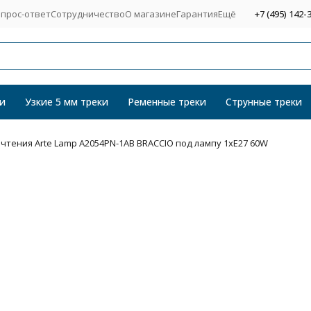
прос-ответ
Сотрудничество
О магазине
Гарантия
Ещё
+7 (495) 142-
и
Узкие 5 мм треки
Ременные треки
Струнные треки
чтения Arte Lamp A2054PN-1AB BRACCIO под лампу 1xE27 60W