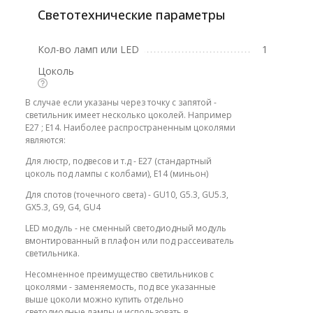
Светотехнические параметры
Кол-во ламп или LED
1
Цоколь
В случае если указаны через точку с запятой -
светильник имеет несколько цоколей. Например
E27 ; E14. Наиболее распространенным цоколями
являются:
Для люстр, подвесов и т.д - E27 (стандартный
цоколь под лампы с колбами), E14 (миньон)
Для спотов (точечного света) - GU10, G5.3, GU5.3,
GX5.3, G9, G4, GU4
LED модуль - не сменный светодиодный модуль
вмонтированный в плафон или под рассеиватель
светильника.
Несомненное преимущество светильников с
цоколями - заменяемость, под все указанные
выше цоколи можно купить отдельно
светодиодные лампы и использовать в