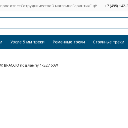
прос-ответ
Сотрудничество
О магазине
Гарантия
Ещё
+7 (495) 142-
и
Узкие 5 мм треки
Ременные треки
Струнные треки
BK BRACCIO под лампу 1xE27 60W