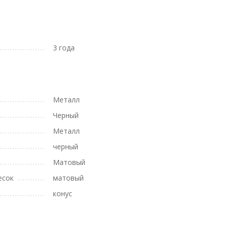
3 года
Металл
Черный
Металл
черный
Матовый
есок
матовый
конус