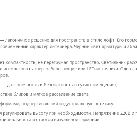
— лаконичное решение для пространств в стиле лофт. Его геом
 современный характер интерьера. Черный цвет арматуры и аба
ет компактность, не перегружая пространство. Светильник рас
е использовать энергосберегающие или LED-источники. Одна ла
ров.
 — долговечность и безопасность в сухих помещениях;
твие бликов и мягкое рассеивание света;
 формами, подчеркивающий индустриальную эстетику.
я регулировать высоту при необходимости. Напряжение 220В и 
кциональности и строгой визуальной гармонии.