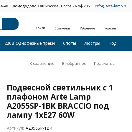
34-40
Домодедово Каширское Шоссе 7А оф 205
info@arte-lamp.ru
Войти
Сравнение
Избранное
Корзина
220В Однофазные треки
Споты
Люстры
Подвесные
К сравнению
В избранное
Поделиться
Подвесной светильник с 1
плафоном Arte Lamp
A2055SP-1BK BRACCIO под
лампу 1xE27 60W
Артикул:
A2055SP-1BK