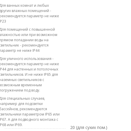
Для ванных комнат и любых
других влажных помещений -
рекомендуется параметр не ниже
IP23
Для помещений с повышенной
влажностью или при возможном
прямом попадании воды на
светильник - рекомендуется
параметр не ниже IP44
Для уличного использования -
рекомендуется параметр не ниже
IP44 для настенных и потолочных
светильников. И не ниже IP65 для
наземных светильников с
возможным временным
погружением под воду.
Для специальных случаев,
например для подсветки
бассейнов, рекомендуются
светильники параметром IP65 или
IP67. А для подводного монтажа с
IP68 или IP69.
20 (для сухих пом.)