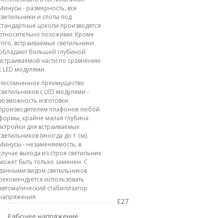
Минусы - размерность, все
светильники и споты под
стандартные цоколи производятся
относительно похожими. Кроме
того, встраиваемые светильники
обладают большей глубиной
встраиваемой части по сравнению
с LED модулями.
Несомненное преимущество
светильников с LED модулями -
возможность изготовки
производителем плафонов любой
формы, крайне малая глубина
встройки для встраиваемых
светильников (иногда до 1 см).
Минусы - незаменяемость, в
случае выхода из строя светильник
может быть только заменен. С
данными видом светильников
рекомендуется использовать
автоматический стабилизатор
напряжения.
E27
Рабочее напряжение