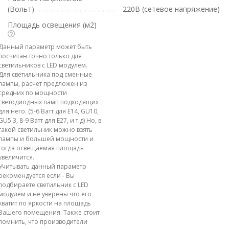
(Вольт)
220В (сетевое напряжение)
Площадь освещения (м2)
Данный параметр может быть
посчитан точно только для
светильников с LED модулем.
Для светильника под сменные
лампы, расчет предложен из
средних по мощности
светодиодных ламп подходящих
для него. (5-6 Ватт для E14, GU10,
GU5.3, 8-9 Ватт для E27, и т.д) Но, в
такой светильник можно взять
лампы и большей мощности и
тогда освещаемая площадь
увеличится.
Учитывать данный параметр
рекомендуется если - Вы
подбираете светильник с LED
модулем и не уверены что его
хватит по яркости на площадь
Вашего помещения. Также стоит
помнить, что производители