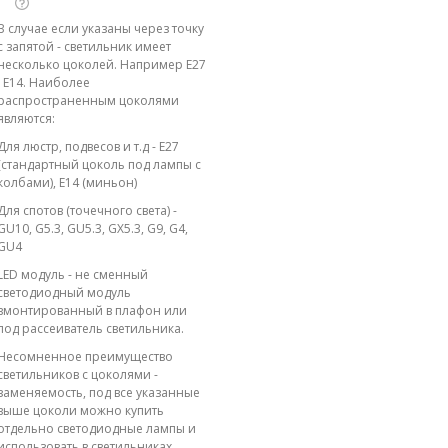
В случае если указаны через точку
с запятой - светильник имеет
несколько цоколей. Например E27
; E14. Наиболее
распространенным цоколями
являются:
Для люстр, подвесов и т.д - E27
(стандартный цоколь под лампы с
колбами), E14 (миньон)
Для спотов (точечного света) -
GU10, G5.3, GU5.3, GX5.3, G9, G4,
GU4
LED модуль - не сменный
светодиодный модуль
вмонтированный в плафон или
под рассеиватель светильника.
Несомненное преимущество
светильников с цоколями -
заменяемость, под все указанные
выше цоколи можно купить
отдельно светодиодные лампы и
использовать в светильниках.