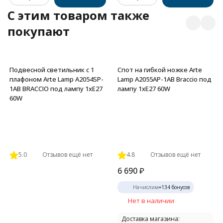
C этим товаром также
покупают
Подвесной светильник с 1
Спот на гибкой ножке Arte
плафоном Arte Lamp A2054SP-
Lamp A2055AP-1AB Braccio под
1AB BRACCIO под лампу 1xE27
лампу 1xE27 60W
60W
5.0
Отзывов ещё нет
4.8
Отзывов ещё нет
6 690
₽
Начислим
+
134
бонусов
Нет в наличии
Доставка магазина: