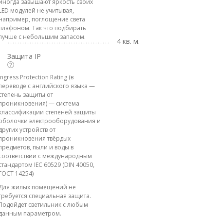
иногда завышают яркость своих
LED модулей не учитывая,
например, поглощение света
плафоном. Так что подбирать
лучше с небольшим запасом.
4 кв. м.
Защита IP
Ingress Protection Rating (в
переводе с английского языка —
степень защиты от
проникновения) — система
классификации степеней защиты
оболочки электрооборудования и
других устройств от
проникновения твёрдых
предметов, пыли и воды в
соответствии с международным
стандартом IEC 60529 (DIN 40050,
ГОСТ 14254)
Для жилых помещений не
требуется специальная защита.
Подойдет светильник с любым
данным параметром.